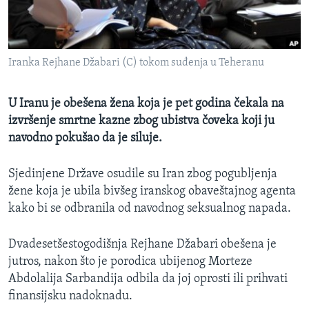
SPORT
INTERVJU
Iranka Rejhane Džabari (C) tokom suđenja u Teheranu
U Iranu je obešena žena koja je pet godina čekala na
izvršenje smrtne kazne zbog ubistva čoveka koji ju
navodno pokušao da je siluje.
Sjedinjene Države osudile su Iran zbog pogubljenja
žene koja je ubila bivšeg iranskog obaveštajnog agenta
kako bi se odbranila od navodnog seksualnog napada.
Dvadesetšestogodišnja Rejhane Džabari obešena je
jutros, nakon što je porodica ubijenog Morteze
Abdolalija Sarbandija odbila da joj oprosti ili prihvati
finansijsku nadoknadu.