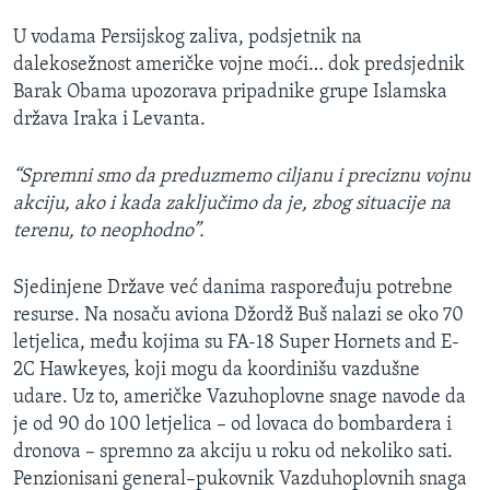
U vodama Persijskog zaliva, podsjetnik na
dalekosežnost američke vojne moći… dok predsjednik
Barak Obama upozorava pripadnike grupe Islamska
država Iraka i Levanta.
“Spremni smo da preduzmemo ciljanu i preciznu vojnu
akciju, ako i kada zaključimo da je, zbog situacije na
terenu, to neophodno”.
Sjedinjene Države već danima raspoređuju potrebne
resurse. Na nosaču aviona Džordž Buš nalazi se oko 70
letjelica, među kojima su FA-18 Super Hornets and E-
2C Hawkeyes, koji mogu da koordinišu vazdušne
udare. Uz to, američke Vazuhoplovne snage navode da
je od 90 do 100 letjelica – od lovaca do bombardera i
dronova – spremno za akciju u roku od nekoliko sati.
Penzionisani general–pukovnik Vazduhoplovnih snaga