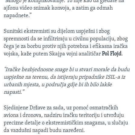
“Mnogo je komplikovanije. To nije kao da gledate na
ajfonu video snimak konvoja, a zatim ga odmah
napadnete.”
Sunitski ekstremisti su dijelom uspješni i zbog
spremnosti da se infiltriraju u civilnu populaciju, zbog
čega je za borbu protiv njih potrebna i efikasna iračka
vojska, kaže putem Skajpa vojni analitičar
Pol Flojd
.
"Iračke bezbjednosne snage bi u stvari morale da budu
uspješne na terenu, da istijeraju pripadnike ISIL-a iz
urbanih mjesta, u područja gdje bi ih bilo lakše
napasti.”
Sjedinjene Države za sada, uz pomoć osmatračkih
aviona i dronova, nadziru iračku teritoriju i utvrđuju
precizne detalje o ekstremističkim snagama, u slučaju
da vazdušni napadi budu naređeni.