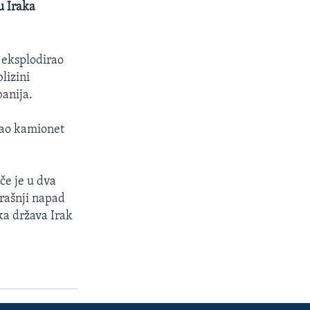
u Iraka
 eksplodirao
lizini
banija.
rao kamionet
če je u dva
rašnji napad
ka država Irak