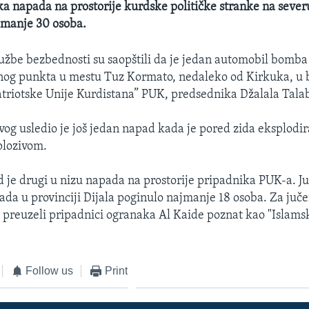
 napada na prostorije kurdske političke stranke na sever
jmanje 30 osoba.
lužbe bezbednosti su saopštili da je jedan automobil bomba
nog punkta u mestu Tuz Kormato, nedaleko od Kirkuka, u b
atriotske Unije Kurdistana” PUK, predsednika Džalala Tala
vog usledio je još jedan napad kada je pored zida eksplodi
plozivom.
 je drugi u nizu napada na prostorije pripadnika PUK-a. Ju
a u provinciji Dijala poginulo najmanje 18 osoba. Za juče
 preuzeli pripadnici ogranaka Al Kaide poznat kao "Islams
Follow us
Print