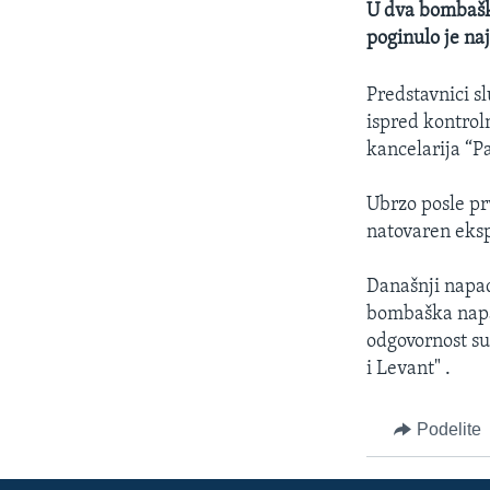
U dva bombaška
poginulo je na
Predstavnici s
ispred kontrol
kancelarija “P
Ubrzo posle pr
natovaren eks
Današnji napad
bombaška napad
odgovornost su
i Levant" .
Podelite