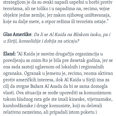
strategijom je da su ovaki napadi uspešni u borbi protiv
terorizma, ali ne toliko i u napadima na, recimo, vojne
objekte jedne zemlje, jer nakon njihovog uništavanaja,
koje su dalje mete, a otpor režima ili terorista ostaje.”
Glas Ameriike
:
Da li se Al Kaida na Bliskom isoku, pa i
u Siriji, konsolidije i dobija na uticaju?
Eland:
“Al Kaida je sasvim drugačija organizacija u
poredjenju sa onim što je bila pre desetak godina, jer se
ona sada sastoji uglavnom od lokalnih i regionalnih
ogranaka. Ogranak u Jemenu je, recimo, veoma aktivan
protiv američkih interesa, dok Al Kaida u Siriji ima za
cilj da svrgne Bašara Al Asada da bi se sama domogla
vlasti. Ova situacija se može uporediti sa komunizmom
tokom hladnog rata gde ste imali kineske, vijetnamske,
kambodžanske i druge komuniste, koji su delovali
relativno nezavisno, ali pripadali istom poketu i