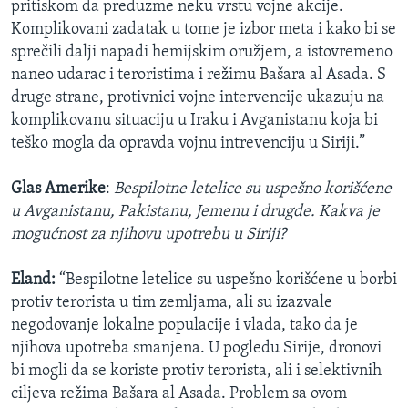
pritiskom da preduzme neku vrstu vojne akcije.
Komplikovani zadatak u tome je izbor meta i kako bi se
sprečili dalji napadi hemijskim oružjem, a istovremeno
naneo udarac i teroristima i režimu Bašara al Asada. S
druge strane, protivnici vojne intervencije ukazuju na
komplikovanu situaciju u Iraku i Avganistanu koja bi
teško mogla da opravda vojnu intrevenciju u Siriji.”
Glas Amerike
:
Bespilotne letelice su uspešno korišćene
u Avganistanu, Pakistanu, Jemenu i drugde. Kakva je
mogućnost za njihovu upotrebu u Siriji?
Eland:
“Bespilotne letelice su uspešno korišćene u borbi
protiv terorista u tim zemljama, ali su izazvale
negodovanje lokalne populacije i vlada, tako da je
njihova upotreba smanjena. U pogledu Sirije, dronovi
bi mogli da se koriste protiv terorista, ali i selektivnih
ciljeva režima Bašara al Asada. Problem sa ovom