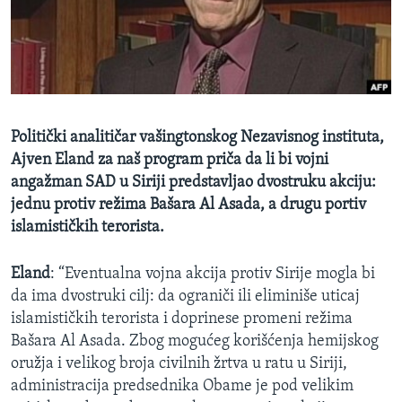
SPORT
INTERVJU
Politički analitičar vašingtonskog Nezavisnog instituta,
Ajven Eland za naš program priča da li bi vojni
angažman SAD u Siriji predstavljao dvostruku akciju:
jednu protiv režima Bašara Al Asada, a drugu portiv
islamističkih terorista.
Eland
: “Eventualna vojna akcija protiv Sirije mogla bi
da ima dvostruki cilj: da ograniči ili eliminiše uticaj
islamističkih terorista i doprinese promeni režima
Bašara Al Asada. Zbog mogućeg korišćenja hemijskog
oružja i velikog broja civilnih žrtva u ratu u Siriji,
administracija predsednika Obame je pod velikim