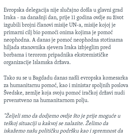
Evropska delegacija nije slučajno došla u glavni grad
Iraka - na današnji dan, prije 11 godina ovdje su život
izgubili brojni članovi misije UN-a, misije kojoj je
primarni cilj bio pomoći onima kojima je pomoć
neophodna. A danas je pomoć neophodna stotinama
hiljada stanovnika sjevera Iraka izbjeglim pred
borbama i terorom pripadnika ekstremističke
organizacije Islamska država.
Tako su se u Bagdadu danas našli evropska komesarka
za humanitarnu pomoć, kao i ministar spoljnih poslova
Švedske, zemlje koja svoju pomoć iračkoj državi nudi
prvenstveno na humanitarnom polju.
"Željeli smo da dodjemo ovdje što je prije moguće u
teškoj situaciji u kakvoj se nalazite. Želimo da
iskažemo našu političku podršku kao i spremnost da