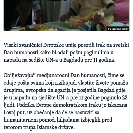
SPORT
INTERVJU
Visoki zvaničnici Evropske unije posetili Irak na svetski
Dan humanosti kako bi odali poštu poginulima u
napadu na sedište UN-a u Bagdadu pre 11 godina.
Obilježavajući medjunarodni Dan humanosti, čime se
odaje pošta svima koji rizikujući vlastite živote pomažu
drugima, evropska delegacija je posjetila Bagdad gdje
je u napadu na sjedište UN-a pre 11 godine poginulo 22
ljudi. Podrška Evrope demokratskom Iraku je iskazana
i ovaj put, uz obećanje da će se nastaviti sa
humanitarnom pomoći hiljadama izbjeglih pred
terorom trupa Islamske države.