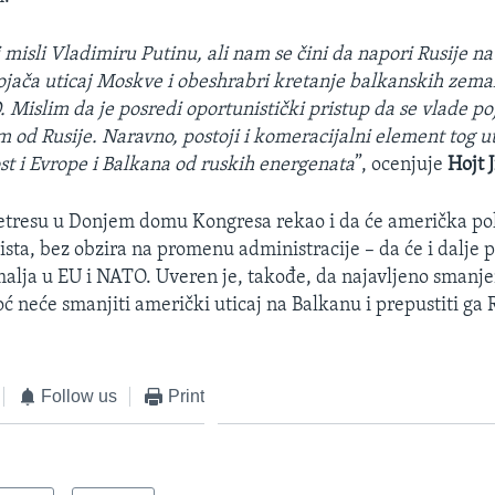
i misli Vladimiru Putinu, ali nam se čini da napori Rusije n
ojača uticaj Moskve i obeshrabri kretanje balkanskih zema
. Mislim da je posredi oportunistički pristup da se vlade po
m od Rusije. Naravno, postoji i komeracijalni element tog ut
st i Evrope i Balkana od ruskih energenata
”, ocenjuje
Hojt J
pretresu u Donjem domu Kongresa rekao i da će američka pol
ista, bez obzira na promenu administracije – da će i dalje 
malja u EU i NATO. Uveren je, takođe, da najavljeno smanje
 neće smanjiti američki uticaj na Balkanu i prepustiti ga R
Follow us
Print