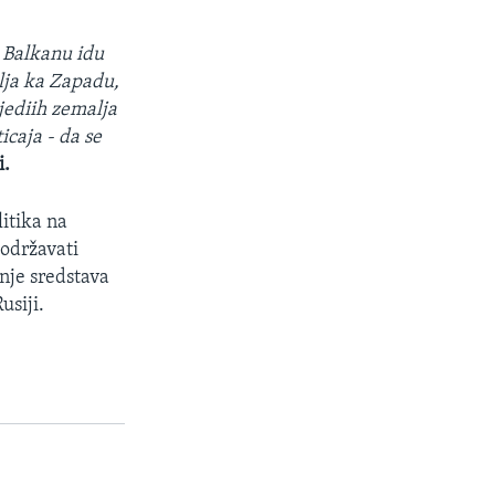
a Balkanu idu
lja ka Zapadu,
jediih zemalja
icaja - da se
i.
itika na
podržavati
nje sredstava
usiji.