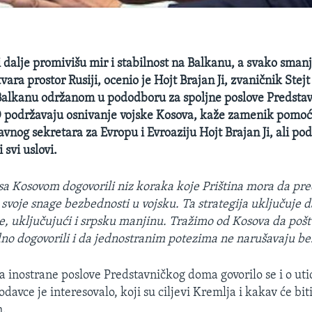
 i dalje promivišu mir i stabilnost na Balkanu, a svako sma
ara prostor Rusiji, ocenio je Hojt Brajan Ji, zvaničnik Stej
 Balkanu održanom u pododboru za spoljne poslove Predst
 podržavaju osnivanje vojske Kosova, kaže zamenik pomo
nog sekretara za Evropu i Evroaziju Hojt Brajan Ji, ali pod
 svi uslovi.
 sa Kosovom dogovorili niz koraka koje Priština mora da p
svoje snage bezbednosti u vojsku. Ta strategija uključuje d
se, uključujući i srpsku manjinu. Tražimo od Kosova da poštu
no dogovorili i da jednostranim potezima ne narušavaju b
 inostrane poslove Predstavničkog doma govorilo se i o uti
avce je interesovalo, koji su ciljevi Kremlja i kakav će bit
h.