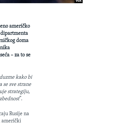
njeno američko
t dipartmenta
avničkog doma
ćnika
seća – za to se
reduzme kako bi
a se sve strane
je strategiju,
ezbednost
”.
caju Rusije na
i američki