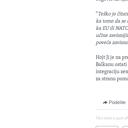
“
Teško je čitat
ka tome da se 
ka EU ili NATO
učine zavisniji
poveća zavisno
Hojt Ji je na 
Balkanu ostati 
integraciju ze
za stranu pomoć
Podelite
This item is part of