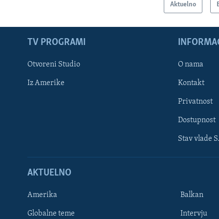
Aktuelno
TV PROGRAMI
INFORMAC
Otvoreni Studio
O nama
Iz Amerike
Kontakt
Privatnost
Dostupnost
Stav vlade 
Learning English
AKTUELNO
PRATITE NAS
Amerika
Balkan
Globalne teme
Intervju
Jezici