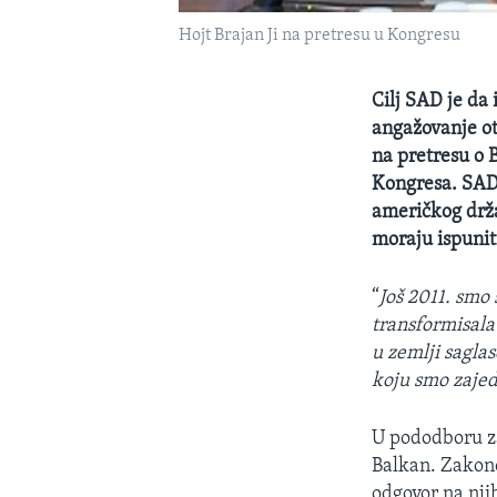
Hojt Brajan Ji na pretresu u Kongresu
Cilj SAD je da
angažovanje otv
na pretresu o
Kongresa. SAD
američkog držav
moraju ispuniti
“
Još 2011. smo
transformisala 
u zemlji sagla
koju smo zajed
U pododboru za
Balkan. Zakonod
odgovor na nji