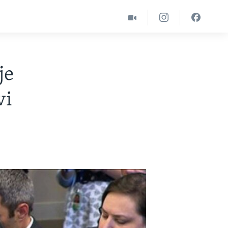
je
vi