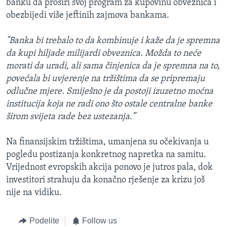
banku da proširi svoj program za kupovinu obveznica i
obezbijedi više jeftinih zajmova bankama.
"Banka bi trebalo to da kombinuje i kaže da je spremna
da kupi hiljade milijardi obveznica. Možda to neće
morati da uradi, ali sama činjenica da je spremna na to,
povećala bi uvjerenje na tržištima da se pripremaju
odlučne mjere. Smiješno je da postoji izuzetno moćna
institucija
koja ne radi ono što ostale centralne banke
širom svijeta rade bez ustezanja.”
Na finansijskim tržištima, umanjena su očekivanja u
pogledu postizanja konkretnog napretka na samitu.
Vrijednost evropskih akcija ponovo je jutros pala, dok
investitori strahuju da konačno rješenje za krizu još
nije na vidiku.
Podelite
Follow us