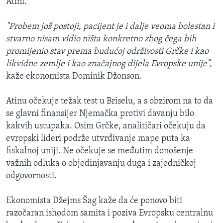
Atini.
"Probem još postoji, pacijent je i dalje veoma bolestan i
stvarno nisam vidio ništa konkretno zbog čega bih
promijenio stav prema budućoj održivosti Grčke i kao
likvidne zemlje i kao značajnog dijela Evropske unije”,
kaže ekonomista Dominik Džonson.
Atinu očekuje težak test u Briselu, a s obzirom na to da
se glavni finansijer Njemačka protivi davanju bilo
kakvih ustupaka. Osim Grčke, analitičari očekuju da
evropski lideri podrže utvrđivanje mape puta ka
fiskalnoj uniji. Ne očekuje se međutim donošenje
važnih odluka o objedinjavanju duga i zajedničkoj
odgovornosti.
Ekonomista Džejms Šag kaže da će ponovo biti
razočaran ishodom samita i poziva Evropsku centralnu