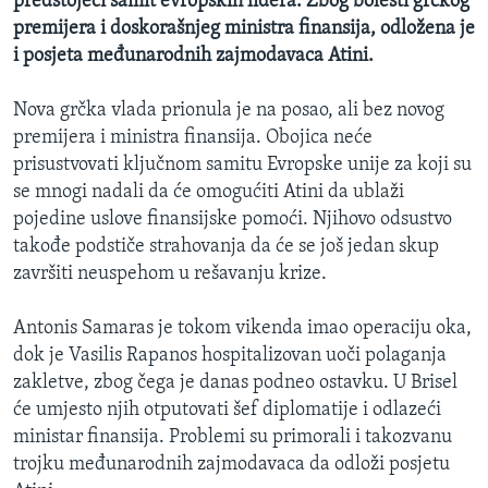
predstojeći samit evropskih lidera. Zbog bolesti grčkog
premijera i doskorašnjeg ministra finansija, odložena je
i posjeta međunarodnih zajmodavaca Atini.
Nova grčka vlada prionula je na posao, ali bez novog
premijera i ministra finansija. Obojica neće
prisustvovati ključnom samitu Evropske unije za koji su
se mnogi nadali da će omogućiti Atini da ublaži
pojedine uslove finansijske pomoći. Njihovo odsustvo
takođe podstiče strahovanja da će se još jedan skup
završiti neuspehom u rešavanju krize.
Antonis Samaras je tokom vikenda imao operaciju oka,
dok je Vasilis Rapanos hospitalizovan uoči polaganja
zakletve, zbog čega je danas podneo ostavku. U Brisel
će umjesto njih otputovati šef diplomatije i odlazeći
ministar finansija. Problemi su primorali i takozvanu
trojku međunarodnih zajmodavaca da odloži posjetu