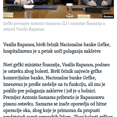
SPORT
INTERVJU
Grčki premijer Antonis Samaras (L) i ministar finansija u
ostavci Vasilis Rapanos
Vasilis Rapanos, bivši čelnik Nacionalne banke Grčke,
hospitalizovan je u petak uoči polaganja zakletve
Novi grčki ministar finansija, Vasilis Rapanos, podneo
je ostavku zbog bolesti. Bivši čelnik najveće grčke
komercijalne banke, Nacionalne banke Grčke,
imenovan je prošle nedelje na tu funkciju, ali mu je
pozlilo pre polaganja zakletve i još je u bolnici.
Premijer Antonis Samaras prihvatio je Rapanosovu
pisanu ostavku. Samaras se inače oporavlja od hitne
operacije oka, zbog koje je primoran da propusti