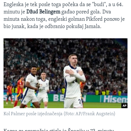
Engleska je tek posle toga počeka da se "budi", a u 64.
minutu je
Džud Belingem
gađao pored gola. Dva
minuta nakon toga, engleski golman Pikford ponovo je
bio junak, kada je odbranio pokušaj Jamala.
Kol Palmer posle izjednačenja (Foto: AP/Frank Augstein)