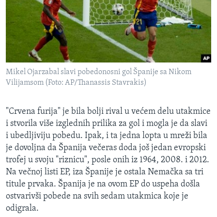
Mikel Ojarzabal slavi pobedonosni gol Španije sa Nikom
Vilijamsom (Foto: AP/Thanassis Stavrakis)
"Crvena furija" je bila bolji rival u većem delu utakmice
i stvorila više izglednih prilika za gol i mogla je da slavi
i ubedljiviju pobedu. Ipak, i ta jedna lopta u mreži bila
je dovoljna da Španija večeras doda još jedan evropski
trofej u svoju "riznicu", posle onih iz 1964, 2008. i 2012.
Na večnoj listi EP, iza Španije je ostala Nemačka sa tri
titule prvaka. Španija je na ovom EP do uspeha došla
ostvarivši pobede na svih sedam utakmica koje je
odigrala.