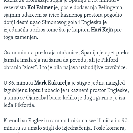
Kazna za promašaje stigla je Španiju u 73. minutu -
rezervista
Kol Palmer
je, posle dodavanja Belingema,
sjajnim udarcem sa ivice kaznenog prostora pogodio
donji desni ugao Simonovog gola i Engleska je
izjednačila uprkos tome što je kapiten
Hari Kejn
pre
toga zamenjen.
Osam minuta pre kraja utakmice, Španija je opet preko
Jamala imala sjajnu šansu da povedu, ali je Pikford
obranio "zicer". I to je bila najava uzbudljive završnice.
U 86. minutu
Mark Kukurelja
je stigao jednu naizgled
izgubljenu loptu i ubacio je u kazneni prostor Engleske,
a tamo se Ojarzabal bacio koliko je dug i gurnuo je iza
leđa Pikforda.
Krenuli su Englezi u samom finišu na sve ili ništa i u 90.
minutu su umalo stigli do izjednačenja. Posle kornera,