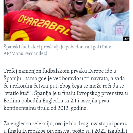
SPORT
INTERVJU
Španski fudbaleri proslavljaju pobedonosni gol (Foto:
AP/Manu Fernandez)
Trofej namenjen fudbalskom prvaku Evrope ide u
Španiju - tamo gde je već boravio u tri navrata, a sada
će i rekordni četvrti put, zbog čega se može reći da se
"vratio kući". Španija je u finalu Evropskog prvenstva u
Berlinu pobedila Englesku sa 2:1 i osvojila prvu
kontinentalnu titulu od 2012. godine.
Za englesku selekciju, ovo je bio drugi uzastopni poraz
u finalu Evropskog prvenstva, pošto su i 2021. izgubili i