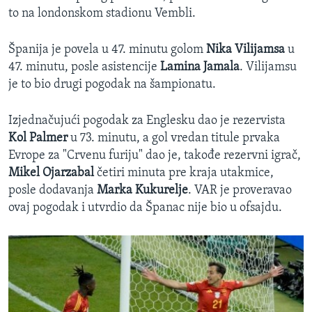
to na londonskom stadionu Vembli.
Španija je povela u 47. minutu golom
Nika Vilijamsa
u
47. minutu, posle asistencije
Lamina Jamala
. Vilijamsu
je to bio drugi pogodak na šampionatu.
Izjednačujući pogodak za Englesku dao je rezervista
Kol Palmer
u 73. minutu, a gol vredan titule prvaka
Evrope za "Crvenu furiju" dao je, takođe rezervni igrač,
Mikel Ojarzabal
četiri minuta pre kraja utakmice,
posle dodavanja
Marka Kukurelje
. VAR je proveravao
ovaj pogodak i utvrdio da Španac nije bio u ofsajdu.