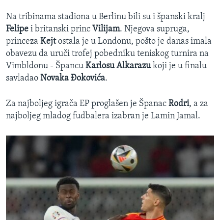
Na tribinama stadiona u Berlinu bili su i španski kralj
Felipe
i britanski princ
Vilijam
. Njegova supruga,
princeza
Kejt
ostala je u Londonu, pošto je danas imala
obavezu da uruči trofej pobedniku teniskog turnira na
Vimbldonu - Špancu
Karlosu Alkarazu
koji je u finalu
savladao
Novaka Đokovića
.
Za najboljeg igrača EP proglašen je Španac
Rodri
, a za
najboljeg mladog fudbalera izabran je Lamin Jamal.