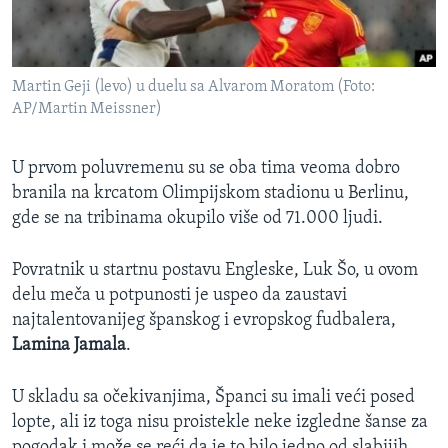
Martin Geji (levo) u duelu sa Alvarom Moratom (Foto:
AP/Martin Meissner)
U prvom poluvremenu su se oba tima veoma dobro
branila na krcatom Olimpijskom stadionu u Berlinu,
gde se na tribinama okupilo više od 71.000 ljudi.
Povratnik u startnu postavu Engleske, Luk Šo, u ovom
delu meča u potpunosti je uspeo da zaustavi
najtalentovanijeg španskog i evropskog fudbalera,
Lamina Jamala
.
U skladu sa očekivanjima, Španci su imali veći posed
lopte, ali iz toga nisu proistekle neke izgledne šanse za
pogodak i može se reći da je to bilo jedno od slabijih