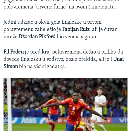
poluvremena "Crvene furije" na ovom šampionatu.
Jedini udarac u okvir gola Engleske u prvom
poluvremenu zabeležio je
Fabijan Ruiz
, ali je čuvar
mreže
Džordan Pikford
bio veoma siguran.
Fil Foden
je pred kraj poluvremena došao u priliku da
dovede Englesku u vođstvo, posle prekida, ali je i
Unai
Simon
bio na visini zadatka.