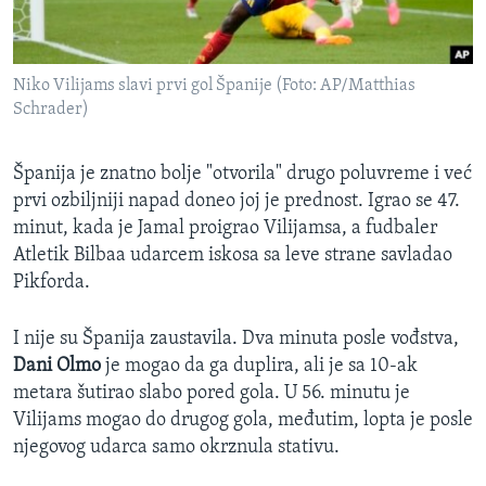
Niko Vilijams slavi prvi gol Španije (Foto: AP/Matthias
Schrader)
Španija je znatno bolje "otvorila" drugo poluvreme i već
prvi ozbiljniji napad doneo joj je prednost. Igrao se 47.
minut, kada je Jamal proigrao Vilijamsa, a fudbaler
Atletik Bilbaa udarcem iskosa sa leve strane savladao
Pikforda.
I nije su Španija zaustavila. Dva minuta posle vođstva,
Dani Olmo
je mogao da ga duplira, ali je sa 10-ak
metara šutirao slabo pored gola. U 56. minutu je
Vilijams mogao do drugog gola, međutim, lopta je posle
njegovog udarca samo okrznula stativu.