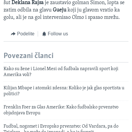
šut
Deklana Rajsa
je zaustavio golman Simon, lopta se
zatim odbila na glavu
Gueju
koji ju glavom vratio ka
golu, ali je na gol intervenisao Olmo
i spasao mrežu.
Podelite
Follow us
Povezani članci
Kako su žene i Lionel Mesi od fudbala napravili sport koji
Amerika voli?
Kilijan Mbape i atomski zdesna: Koliko je jak glas sportista u
politici?
Frenklin Foer za Glas Amerike: Kako fudbalsko prvenstvo
objašnjava Evropu
Fudbal, nogomet i Evropsko prvenstvo: Od Vardara, pa do