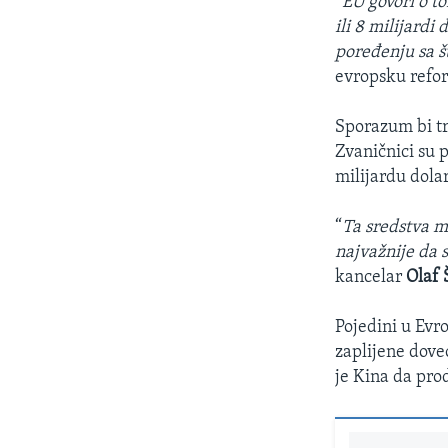
“
EU govori o t
ili 8 milijardi
poređenju sa št
evropsku refo
Sporazum bi tr
Zvaničnici su p
milijardu dola
“
Ta sredstva m
najvažnije da s
kancelar
Olaf 
Pojedini u Evr
zaplijene dove
je Kina da pro