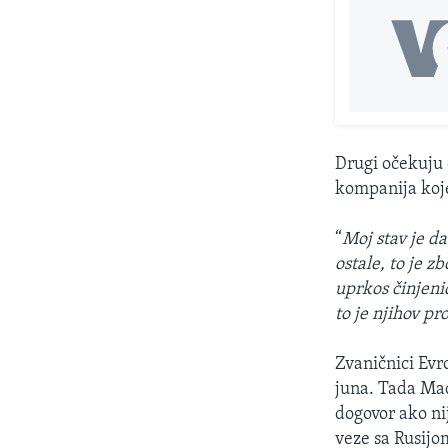
Drugi očekuju 
kompanija koje 
“
Moj stav je d
ostale, to je z
uprkos činjenic
to je njihov p
Zvaničnici Evr
juna. Tada Mađ
dogovor ako nij
veze sa Rusijo