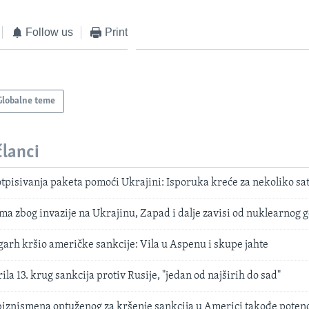
Follow us
Print
Globalne teme
članci
otpisivanja paketa pomoći Ukrajini: Isporuka kreće za nekoliko sat
a zbog invazije na Ukrajinu, Zapad i dalje zavisi od nuklearnog g
igarh kršio američke sankcije: Vila u Aspenu i skupe jahte
ila 13. krug sankcija protiv Rusije, "jedan od najširih do sad"
biznismena optuženog za kršenje sankcija u Americi takođe potenc