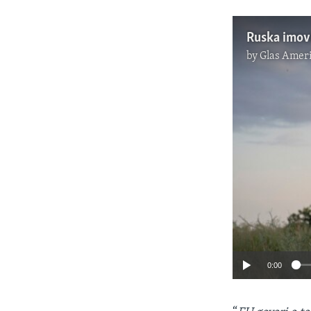
Ruska imovi
by
Glas Amer
0:00