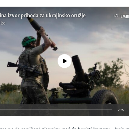
na izvor prihoda za ukrajinsko oružje
EMB
ike
No media source currently available
2:25
EMBED