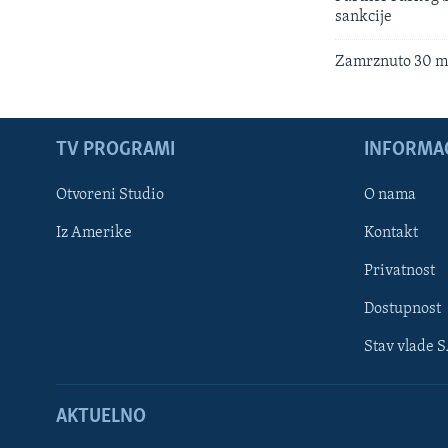
sankcije
Zamrznuto 30 mil
TV PROGRAMI
INFORMAC
Otvoreni Studio
O nama
Iz Amerike
Kontakt
Privatnost
Dostupnost
Stav vlade 
Learning English
AKTUELNO
PRATITE NAS