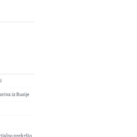
i
oriva iz Rusije
ijalno prekršio