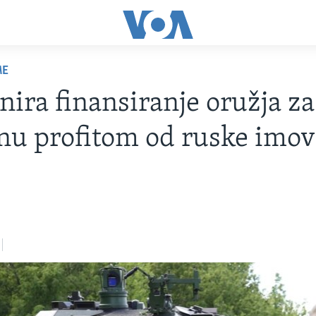
ME
nira finansiranje oružja za
nu profitom od ruske imov