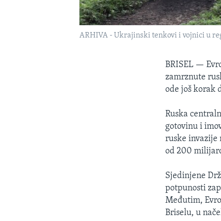
ARHIVA - Ukrajinski tenkovi i vojnici u re
BRISEL —
Evr
zamrznute rusk
ode još korak d
Ruska centraln
gotovinu i imo
ruske invazije 
od 200 milijar
Sjedinjene Drž
potpunosti zapl
Međutim, Evrop
Briselu, u nač