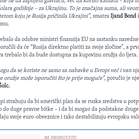
ome ne da zaplijeni glavnicu, već da koristi kamatu – koja m
 dolara godišnje – za Ukrajinu. To je značajna suma, ali veo
etom koju je Rusija pričinila Ukrajini”
, smatra
Ijand Bond
i
rmu.
ebalo da odobre ministri finansija EU na sastanku naredne
oručili da će “Rusija direktno platiti za svoje zločine”, a prv
ra trebalo bi da bude dostupna za kupovinu oružja do ljeta.
ogu da se koriste ne samo za nabavke u Evropi već i van nje
e oružje može isporučiti što je prije moguće”
, poručio je n
Šolc.
opi strahuju da bi američki plan da se ruska sredstva u pot
o do duge pravne bitke – i da bi mogao da podstakne druge
daju svoje euro-obveznice i tako destabilizuju evropsku val
NE PROPUSTITE: