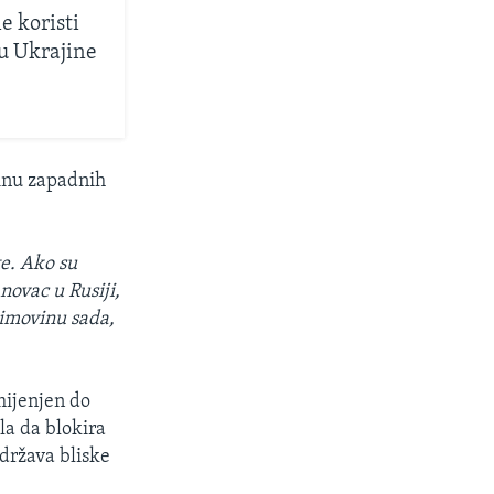
e koristi
u Ukrajine
vinu zapadnih
te. Ako su
novac u Rusiji,
 imovinu sada,
mijenjen do
la da blokira
održava bliske