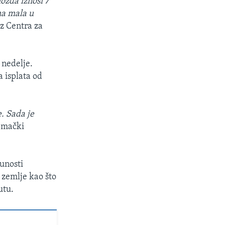
ožda iznosi 7
ma mala u
z Centra za
 nedelje.
a isplata od
px
width
. Sada je
jemački
punosti
 zemlje kao što
utu.