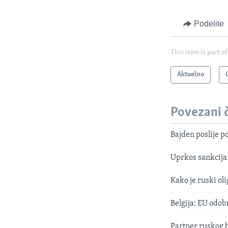
Podelite
This item is part of
Aktuelno
Povezani 
Bajden poslije p
Uprkos sankcijam
Kako je ruski ol
Belgija: EU odobr
Partner ruskog 