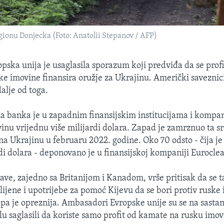
gionu Donjecka (Foto: Anatolii Stepanov / AFP)
opska unija je usaglasila sporazum koji predviđa da se pro
e imovine finansira oružje za Ukrajinu. Američki saveznic
alje od toga.
a banka je u zapadnim finansijskim institucijama i kompa
vinu vrijednu više milijardi dolara. Zapad je zamrznuo ta s
na Ukrajinu u februaru 2022. godine. Oko 70 odsto - čija je 
di dolara - deponovano je u finansijskoj kompaniji Euroclea
ave, zajedno sa Britanijom i Kanadom, vrše pritisak da se t
ijene i upotrijebe za pomoć Kijevu da se bori protiv ruske 
a je opreznija. Ambasadori Evropske unije su se na sastan
elu saglasili da koriste samo profit od kamate na rusku imov