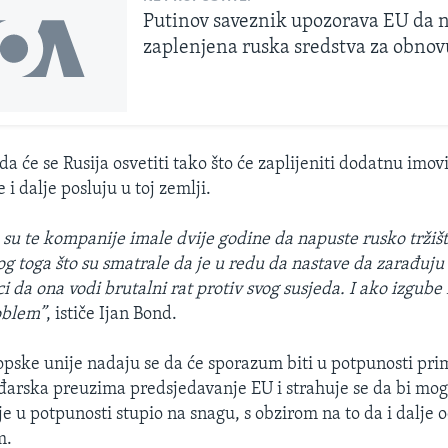
Putinov saveznik upozorava EU da n
zaplenjena ruska sredstva za obnov
da će se Rusija osvetiti tako što će zaplijeniti dodatnu imo
i dalje posluju u toj zemlji.
a su te kompanije imale dvije godine da napuste rusko tržiš
bog toga što su smatrale da je u redu da nastave da zarađuju 
i da ona vodi brutalni rat protiv svog susjeda. I ako izgube
roblem”
, ističe Ijan Bond.
opske unije nadaju se da će sporazum biti u potpunosti pri
arska preuzima predsjedavanje EU i strahuje se da bi mog
e u potpunosti stupio na snagu, s obzirom na to da i dalje 
m.