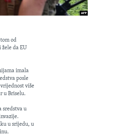
fitom od
i žele da EU
nijama imala
redstva posle
vrijednost više
r u Briselu.
a sredstva u
invazije.
ku u srijedu, u
inu.