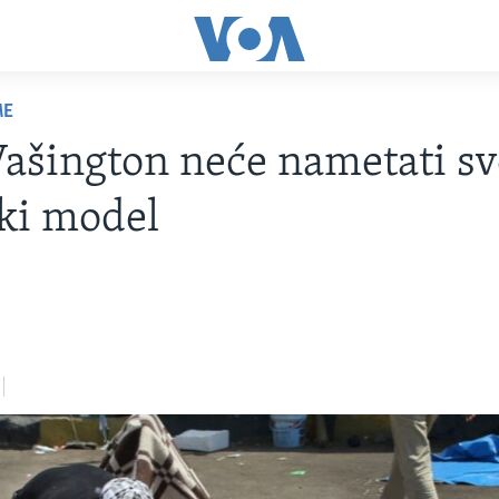
ME
ašington neće nametati sv
čki model