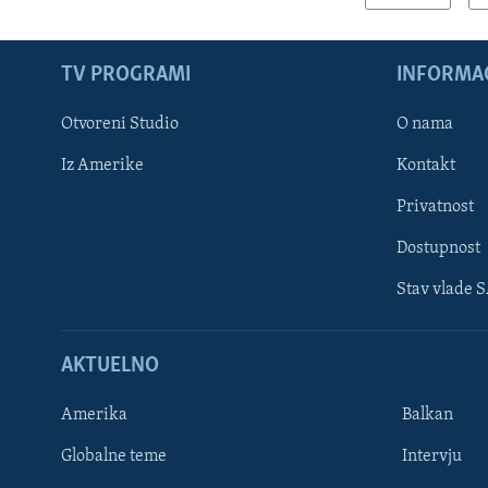
TV PROGRAMI
INFORMAC
Otvoreni Studio
O nama
Iz Amerike
Kontakt
Privatnost
Dostupnost
Stav vlade 
Learning English
AKTUELNO
PRATITE NAS
Amerika
Balkan
Globalne teme
Intervju
Jezici