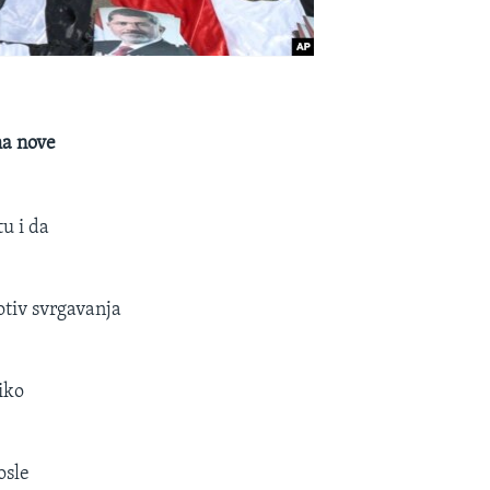
ma nove
u i da
tiv svrgavanja
iko
osle