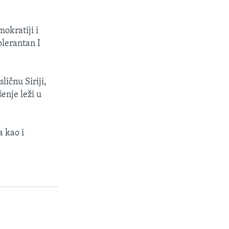
.
okratiji i
olerantan I
ličnu Siriji,
šenje leži u
a kao i