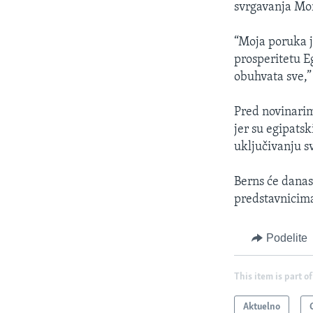
svrgavanja Mor
“Moja poruka j
prosperitetu Eg
obuhvata sve,”
Pred novinarima
jer su egipatsk
uključivanju s
Berns će danas 
predstavnicima
Podelite
This item is part of
Aktuelno