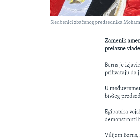
Sledbenici zbačenog predsednika Mohameda 
Zamenik američ
prelazne vlade 
Berns je izjav
prihvataju da 
U međuvremenu
bivšeg predse
Egipatska vojs
demonstranti b
Vilijem Berns, 