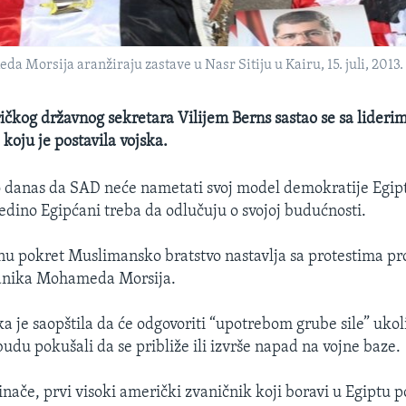
Morsija aranžiraju zastave u Nasr Sitiju u Kairu, 15. juli, 2013.
kog državnog sekretara Vilijem Berns sastao se sa lideri
koju je postavila vojska.
io danas da SAD neće nametati svoj model demokratije Egipt
jedino Egipćani treba da odlučuju o svojoj budućnosti.
 pokret Muslimansko bratstvo nastavlja sa protestima pro
dnika Mohameda Morsija.
ka je saopštila da će odgovoriti “upotrebom grube sile” ukol
udu pokušali da se približe ili izvrše napad na vojne baze.
inače, prvi visoki američki zvaničnik koji boravi u Egiptu p