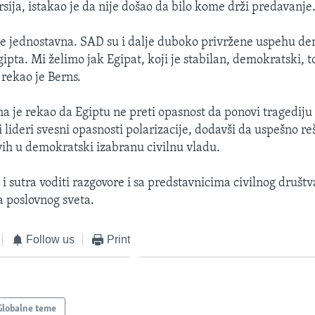
sija, istakao je da nije došao da bilo kome drži predavanje
e jednostavna. SAD su i dalje duboko privržene uspehu dem
ipta. Mi želimo jak Egipat, koji je stabilan, demokratski, t
 rekao je Berns.
 je rekao da Egiptu ne preti opasnost da ponovi tragediju s
i lideri svesni opasnosti polarizacije, dodavši da uspešno re
vih u demokratski izabranu civilnu vladu.
i sutra voditi razgovore i sa predstavnicima civilnog društv
 poslovnog sveta.
Follow us
Print
Globalne teme