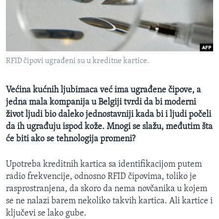
SPORT
INTERVJU
RFID čipovi ugrađeni su u kreditne kartice.
Većina kućnih ljubimaca već ima ugrađene čipove, a
jedna mala kompanija u Belgiji tvrdi da bi moderni
život ljudi bio daleko jednostavniji kada bi i ljudi počeli
da ih ugrađuju ispod kože. Mnogi se slažu, međutim šta
će biti ako se tehnologija promeni?
Upotreba kreditnih kartica sa identifikacijom putem
radio frekvencije, odnosno RFID čipovima, toliko je
rasprostranjena, da skoro da nema novčanika u kojem
se ne nalazi barem nekoliko takvih kartica. Ali kartice i
ključevi se lako gube.