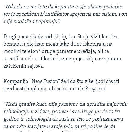
“Nikada ne možete da kopirate moje ulazne podatke
jer je specifičan identifikator spojen na naš sistem, i on
nije podložan kopiranju”.
Drugi podaci koje sadrži čip, kao što je vizit kartica,
kontakti i plejliste mogu lako da se iskopiraju na
mobilni telefon i druge pametne uređaje, ali se
specifičan identifikator razmenjuje isključivo putem
zaštićenih sajtova.
Kompanija “New Fusion” želi da što više ljudi shvati
prednosti implanta, ali neki i nisu baš sigurni.
“Kada gradite kuću nije pametno da ugradite najnoviju
tehnologiju u zidove, podove i sve druge jer će za tri
godine ta tehnologija da zastari. Isto se podrazumeva
za ono što stavljate u svoje telo, za tri godine će da