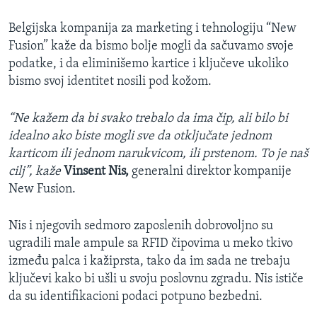
Belgijska kompanija za marketing i tehnologiju “New
Fusion” kaže da bismo bolje mogli da sačuvamo svoje
podatke, i da eliminišemo kartice i ključeve ukoliko
bismo svoj identitet nosili pod kožom.
“Ne kažem da bi svako trebalo da ima čip, ali bilo bi
idealno ako biste mogli sve da otključate jednom
karticom ili jednom narukvicom, ili prstenom. To je naš
cilj”, kaže
Vinsent Nis,
generalni direktor kompanije
New Fusion.
Nis i njegovih sedmoro zaposlenih dobrovoljno su
ugradili male ampule sa RFID čipovima u meko tkivo
između palca i kažiprsta, tako da im sada ne trebaju
ključevi kako bi ušli u svoju poslovnu zgradu. Nis ističe
da su identifikacioni podaci potpuno bezbedni.