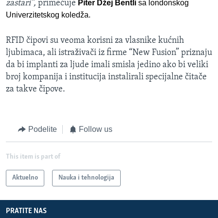
zastari”,
primećuje
Piter Džej Bentli
sa londonskog
Univerzitetskog koledža.
RFID čipovi su veoma korisni za vlasnike kućnih
ljubimaca, ali istraživači iz firme “New Fusion” priznaju
da bi implanti za ljude imali smisla jedino ako bi veliki
broj kompanija i institucija instalirali specijalne čitače
za takve čipove.
Podelite
Follow us
This item is part of
Aktuelno
Nauka i tehnologija
PRATITE NAS