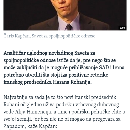
SPORT
INTERVJU
Čarls Kapčan, Savet za spoljnopolitičke odnose
Analitičar uglednog nevladinog Saveta za
spoljnopolitičke odnose ističe da je, pre nego što se
može zaključiti da je moguće približavanje SAD i Irana
potrebno utvrditi šta stoji iza pozitivne retorike
iranskog predsednika Hasana Rohanija.
Najvažnije za sada je to što novi iranski predsednik
Rohani očigledno uživa podršku vrhovnog duhovnog
vođe Alija Hameneija, a time i podršku političke elite u
svojoj zemlji, jer bez nje ne bi mogao da pregovara sa
Zapadom, kaže Kapčan: