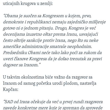
uticajnih krugova u zemlji:
“Obama je suočen sa Kongresom u kojem, prvo,
demokrate i republikanci nemaju zajedničko mišljenje
gotovo ni o jednom pitanju. Drugo, Kongres je već
decenijama izuzetno oštar prema Iranu, usvajajući
često oštrije sankcije protiv Irana, nego što su neke
američke administracije smatrale neophodnim.
Predsedniku Obami neće tako lako poći za rukom da
uveri članove Kongresa da je došao trenutak za pravi
dogovor sa Iranom.”
U takvim okolnostima biće važno da razgovor sa
Iranom od samog početka urodi plodom, nastavlja
Kapčan:
“SAD od Irana očekuje da već u prvoj rundi razgovora
navede konkretne mere koje je spreman da sprovede