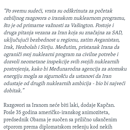
“Po svemu sudeći, vrata su odškrinuta za početak
ozbiljnog razgovora o iranskom nuklearnom programu,
što je od primarne važnosti za Vašington. Postoje i
druga pitanja vezana za Iran koja su značajna za SAD,
uključujući bezbednost u regionu, zatim Avganistan,
Irak, Hezbolah i Siriju. Međutim, pristanak Irana da
ograniči svoj nuklearni program na civilne potrebe i
dozvoli neometane inspekcije svih svojih nuklearnih
postrojenja, kako bi Međunarodna agencija za atomsku
energiju mogla sa sigurnošću da ustanovi da Iran
odustaje od drugih nuklearnih ambicija - bio bi najveći
dobitak.”
Razgovori sa Iranom neće biti laki, dodaje Kapčan.
Posle 35 godina američko-iranskog animoziteta,
predsednik Obama je suočen sa prilično ušančenim
otporom prema diplomatskom rešenju kod nekih