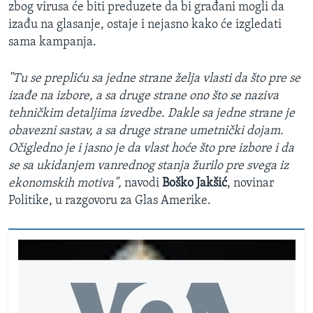
zbog virusa će biti preduzete da bi građani mogli da
izađu na glasanje, ostaje i nejasno kako će izgledati
sama kampanja.
"Tu se prepliću sa jedne strane želja vlasti da što pre se
izađe na izbore, a sa druge strane ono što se naziva
tehničkim detaljima izvedbe. Dakle sa jedne strane je
obavezni sastav, a sa druge strane umetnički dojam.
Očigledno je i jasno je da vlast hoće što pre izbore i da
se sa ukidanjem vanrednog stanja žurilo pre svega iz
ekonomskih motiva",
navodi
Boško Jakšić
, novinar
Politike, u razgovoru za Glas Amerike.