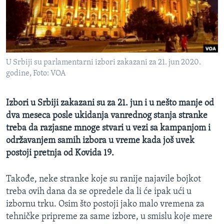
SPORT
INTERVJU
U Srbiji su parlamentarni izbori zakazani za 21. jun 2020.
godine, Foto: VOA
Izbori u Srbiji zakazani su za 21. jun i u nešto manje od
dva meseca posle ukidanja vanrednog stanja stranke
treba da razjasne mnoge stvari u vezi sa kampanjom i
održavanjem samih izbora u vreme kada još uvek
postoji pretnja od Kovida 19.
Takođe, neke stranke koje su ranije najavile bojkot
treba ovih dana da se opredele da li će ipak ući u
izbornu trku. Osim što postoji jako malo vremena za
tehničke pripreme za same izbore, u smislu koje mere