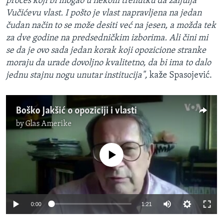
proces koji bi mogao u nekom trenutku da zaljulja
Vučićevu vlast. I pošto je vlast napravljena na jedan
čudan način to se može desiti već na jesen, a možda tek
za dve godine na predsedničkim izborima. Ali čini mi
se da je ovo sada jedan korak koji opozicione stranke
moraju da urade dovoljno kvalitetno, da bi ima to dalo
jednu stajnu nogu unutar institucija",
kaže Spasojević.
Boško Jakšić o opoziciji i vlasti
by
Glas Amerike
No media source currently available
0:00
1:21