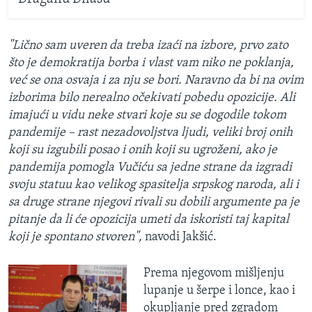
"Lično sam uveren da treba izaći na izbore, prvo zato
što je demokratija borba i vlast vam niko ne poklanja,
već se ona osvaja i za nju se bori. Naravno da bi na ovim
izborima bilo nerealno očekivati pobedu opozicije. Ali
imajući u vidu neke stvari koje su se dogodile tokom
pandemije – rast nezadovoljstva ljudi, veliki broj onih
koji su izgubili posao i onih koji su ugroženi, ako je
pandemija pomogla Vučiću sa jedne strane da izgradi
svoju statuu kao velikog spasitelja srpskog naroda, ali i
sa druge strane njegovi rivali su dobili argumente pa je
pitanje da li će opozicija umeti da iskoristi taj kapital
koji je spontano stvoren",
navodi Jakšić.
Prema njegovom mišljenju
lupanje u šerpe i lonce, kao i
okupljanje pred zgradom