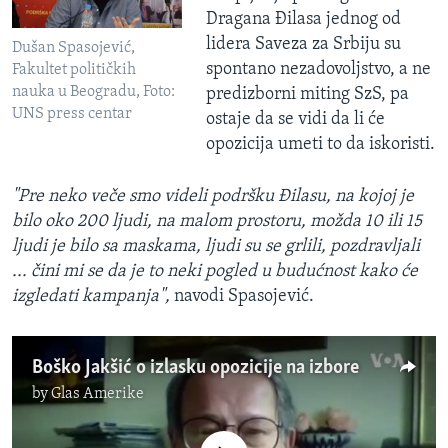
Dragana Đilasa jednog od
lidera Saveza za Srbiju su
Dušan Spasojević,
spontano nezadovoljstvo, a ne
Fakultet političkih
nauka u Beogradu, Foto:
predizborni miting SzS, pa
UNS press centar
ostaje da se vidi da li će
opozicija umeti to da iskoristi.​
"Pre neko veče smo videli podršku Đilasu, na kojoj je
bilo oko 200 ljudi, na malom prostoru, možda 10 ili 15
ljudi je bilo sa maskama, ljudi su se grlili, pozdravljali
... čini mi se da je to neki pogled u budućnost kako će
izgledati kampanja",
navodi Spasojević.
Boško Jakšić o izlasku opozicije na izbore
by
Glas Amerike
No media source currently available