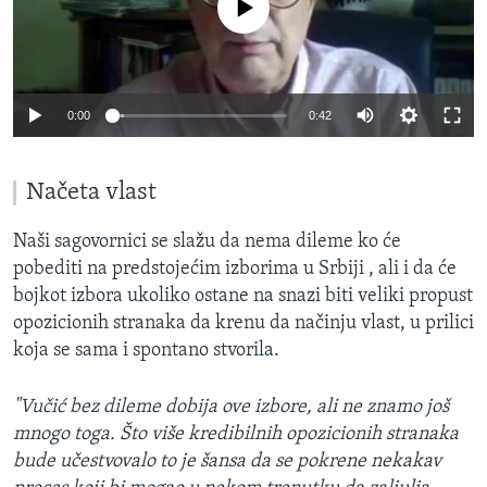
0:00
0:42
Načeta vlast
Naši sagovornici se slažu da nema dileme ko će
pobediti na predstojećim izborima u Srbiji , ali i da će
bojkot izbora ukoliko ostane na snazi biti veliki propust
opozicionih stranaka da krenu da načinju vlast, u prilici
koja se sama i spontano stvorila.
"Vučić bez dileme dobija ove izbore, ali ne znamo još
mnogo toga. Što više kredibilnih opozicionih stranaka
bude učestvovalo to je šansa da se pokrene nekakav