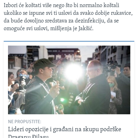
Izbori će koštati više nego što bi normalno koštali
ukoliko se ispune svi ti uslovi da svako dobije rukavice,
da bude dovoljno sredstava za dezinfekciju, da se
omoguće svi uslovi, mišljenja je Jakšić.
NE PROPUSTITE:
Lideri opozicije i građani na skupu podrške
Draganu Đilasu