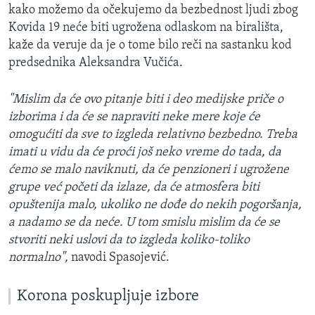
kako možemo da očekujemo da bezbednost ljudi zbog
Kovida 19 neće biti ugrožena odlaskom na birališta,
kaže da veruje da je o tome bilo reči na sastanku kod
predsednika Aleksandra Vučića.
"Mislim da će ovo pitanje biti i deo medijske priče o
izborima i da će se napraviti neke mere koje će
omogućiti da sve to izgleda relativno bezbedno. Treba
imati u vidu da će proći još neko vreme do tada, da
ćemo se malo naviknuti, da će penzioneri i ugrožene
grupe već početi da izlaze, da će atmosfera biti
opuštenija malo, ukoliko ne dođe do nekih pogoršanja,
a nadamo se da neće. U tom smislu mislim da će se
stvoriti neki uslovi da to izgleda koliko-toliko
normalno",
navodi Spasojević.
Korona poskupljuje izbore