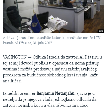
SPORT
INTERVJU
Arhiva - Jerusalimsko sedište katarske medijske mreže i TV
kanala Al Džazira, 31. jula 2017.
VAŠINGTON —
Odluka Izraela da zatvori Al Džaziru u
toj zemlji dovodi publiku u opasnost da nema pristup
vestima i možda predstavlja najavu zabrinjavajućeg
preokreta za budućnost slobodnog izražavanja, kažu
analitičari.
Izraelski premijer
Benjamin Netanjahu
izjavio je u
nedelju da je njegova vlada jednoglasno odlučila da
zatvori novinsku kuću u vlasništvu Katara zbog