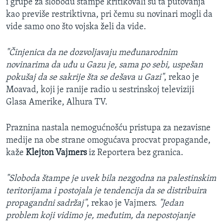
i grupe za slobodu štampe kritikovali su ta putovanja
kao previše restriktivna, pri čemu su novinari mogli da
vide samo ono što vojska želi da vide.
"Činjenica da ne dozvoljavaju međunarodnim
novinarima da uđu u Gazu je, sama po sebi, uspešan
pokušaj da se sakrije šta se dešava u Gazi"
, rekao je
Moavad, koji je ranije radio u sestrinskoj televiziji
Glasa Amerike, Alhura TV.
Praznina nastala nemogućnošću pristupa za nezavisne
medije na obe strane omogućava procvat propagande,
kaže
Klejton Vajmers
iz Reportera bez granica.
"Sloboda štampe je uvek bila nezgodna na palestinskim
teritorijama i postojala je tendencija da se distribuira
propagandni sadržaj"
, rekao je Vajmers.
"Jedan
problem koji vidimo je, međutim, da nepostojanje