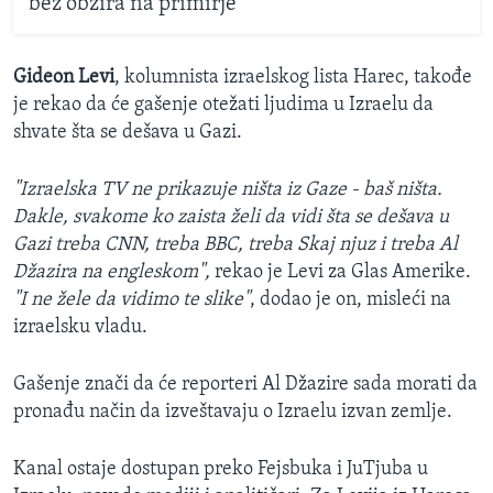
bez obzira na primirje
Gideon Levi
, kolumnista izraelskog lista Harec, takođe
je rekao da će gašenje otežati ljudima u Izraelu da
shvate šta se dešava u Gazi.
"Izraelska TV ne prikazuje ništa iz Gaze - baš ništa.
Dakle, svakome ko zaista želi da vidi šta se dešava u
Gazi treba CNN, treba BBC, treba Skaj njuz i treba Al
Džazira na engleskom",
rekao je Levi za Glas Amerike.
"I ne žele da vidimo te slike"
, dodao je on, misleći na
izraelsku vladu.
Gašenje znači da će reporteri Al Džazire sada morati da
pronađu način da izveštavaju o Izraelu izvan zemlje.
Kanal ostaje dostupan preko Fejsbuka i JuTjuba u