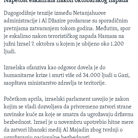
Napetost eskalirala nakon oktobarskog napada
Dugogodišnje tenzije između Netanjahuove
administracije i Al Džazire prošarane su sporadičnim
pretnjama zatvaranjem tokom godina. Međutim, spor
je eskalirao nakon terorističkog napada Hamasa na
južni Izrael 7. oktobra u kojem je ubijeno oko 1.200
ljudi.
Izraelska ofanziva kao odgovor dovela je do
humanitarne krize i smrti više od 34.000 ljudi u Gazi,
saopštava ministarstvo zdravlja te teritorije.
Početkom aprila, izraelski parlament usvojio je zakon
kojim se vladi dozvoljava da privremeno zatvori strane
novinske kuće za koje se smatra da ugrožavaju državnu
bezbednost. Izrael je u novembru upotrebio hitne mere
da zatvori libanski medij Al Majadin zbog tvrdnji o
ugrožavanju nacionalne bezbednosti.