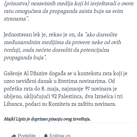
(prisustva) nezavisnih medija koji bi izvještavali o ovom
ratu omogućava da propaganda zaista buja na svim
stranama".
Jednostavan lek je, rekao je on, da
"ako dozvolite
međunarodnim medijima da provere neke od ovih
tvrdnji, onda nećete dozvoliti da potencijalna
propaganda buja".
Gašenje Al Džazire događa se u kontekstu rata koji je
uzeo neviđeni danak u životima novinarima. Od
početka rata do 8. maja, najmanje 97 novinara je
ubijeno, uključujući 92 Palestinca, dva Izraelca i tri
Libanca, podaci su Komiteta za zaštitu novinara.
Majkl Lipin je doprineo pisanju ovog izveštaja.
Podelite
Follow us