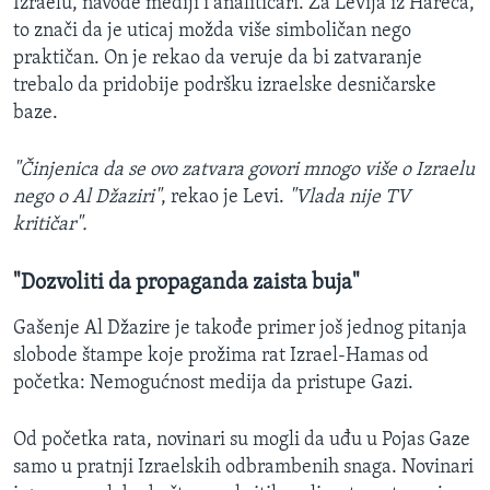
Izraelu, navode mediji i analitičari. Za Levija iz Hareca,
to znači da je uticaj možda više simboličan nego
praktičan. On je rekao da veruje da bi zatvaranje
trebalo da pridobije podršku izraelske desničarske
baze.
"Činjenica da se ovo zatvara govori mnogo više o Izraelu
nego o Al Džaziri"
, rekao je Levi.
"Vlada nije TV
kritičar".
"Dozvoliti da propaganda zaista buja"
Gašenje Al Džazire je takođe primer još jednog pitanja
slobode štampe koje prožima rat Izrael-Hamas od
početka: Nemogućnost medija da pristupe Gazi.
Od početka rata, novinari su mogli da uđu u Pojas Gaze
samo u pratnji Izraelskih odbrambenih snaga. Novinari