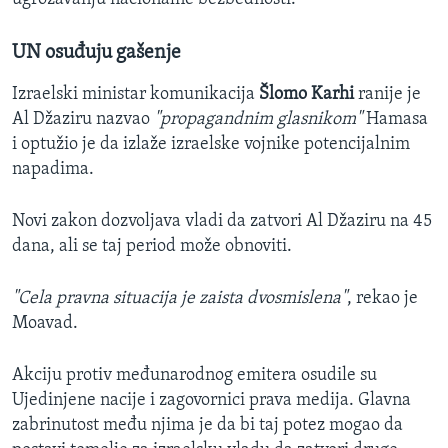
UN osuđuju gašenje
Izraelski ministar komunikacija
Šlomo Karhi
ranije je
Al Džaziru nazvao
"propagandnim glasnikom"
Hamasa
i optužio je da izlaže izraelske vojnike potencijalnim
napadima.
Novi zakon dozvoljava vladi da zatvori Al Džaziru na 45
dana, ali se taj period može obnoviti.
"Cela pravna situacija je zaista dvosmislena"
, rekao je
Moavad.
Akciju protiv međunarodnog emitera osudile su
Ujedinjene nacije i zagovornici prava medija. Glavna
zabrinutost među njima je da bi taj potez mogao da