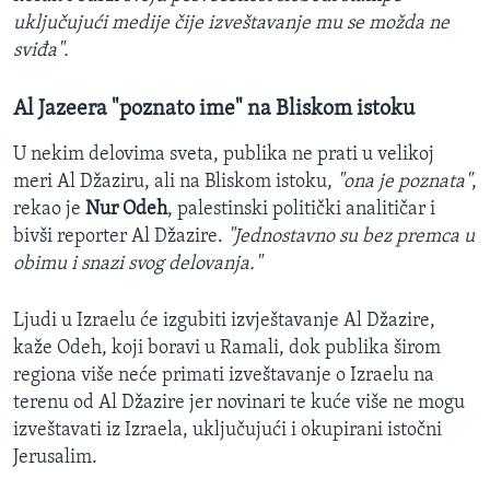
uključujući medije čije izveštavanje mu se možda ne
sviđa".
Al Jazeera "poznato ime" na Bliskom istoku
U nekim delovima sveta, publika ne prati u velikoj
meri Al Džaziru, ali na Bliskom istoku,
"ona je poznata"
,
rekao je
Nur Odeh
, palestinski politički analitičar i
bivši reporter Al Džazire.
"Jednostavno su bez premca u
obimu i snazi svog delovanja."
Ljudi u Izraelu će izgubiti izvještavanje Al Džazire,
kaže Odeh, koji boravi u Ramali, dok publika širom
regiona više neće primati izveštavanje o Izraelu na
terenu od Al Džazire jer novinari te kuće više ne mogu
izveštavati iz Izraela, uključujući i okupirani istočni
Jerusalim.