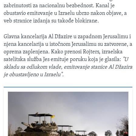
zabrinutosti za nacionalnu bezbednost. Kanal je
obustavio emitovanje u Izraelu ubrzo nakon objave, a
veb stranice izdanja su takođe blokirane.
Glavna kancelarija Al Džazire u zapadnom Jerusalimu i
njena kancelarija u istočnom Jerusalimu su zatvorene, a
oprema zaplenjena. Kako prenosi Rojters, izraelska
satelitska služba Jes emituje poruku koja je glasila:
"U
skladu sa odlukom vlade, emitovanje stanice Al Džazira
je obustavljeno u Izraelu".