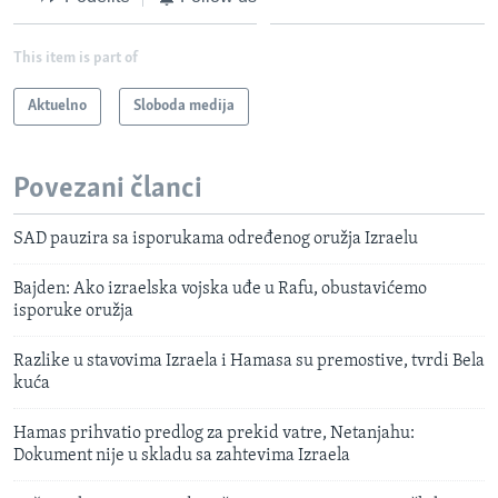
This item is part of
Aktuelno
Sloboda medija
Povezani članci
SAD pauzira sa isporukama određenog oružja Izraelu
Bajden: Ako izraelska vojska uđe u Rafu, obustavićemo
isporuke oružja
Razlike u stavovima Izraela i Hamasa su premostive, tvrdi Bela
kuća
Hamas prihvatio predlog za prekid vatre, Netanjahu:
Dokument nije u skladu sa zahtevima Izraela