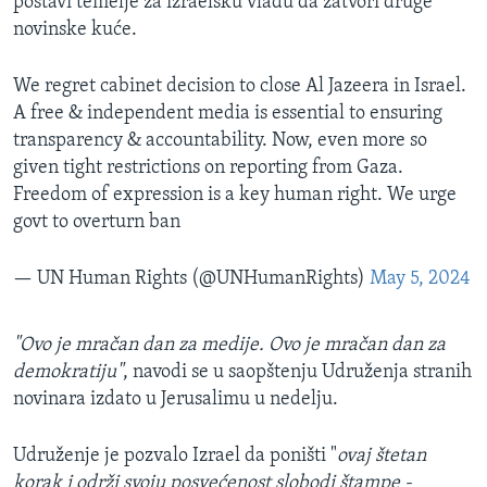
postavi temelje za izraelsku vladu da zatvori druge
novinske kuće.
We regret cabinet decision to close Al Jazeera in Israel.
A free & independent media is essential to ensuring
transparency & accountability. Now, even more so
given tight restrictions on reporting from Gaza.
Freedom of expression is a key human right. We urge
govt to overturn ban
— UN Human Rights (@UNHumanRights)
May 5, 2024
"Ovo je mračan dan za medije. Ovo je mračan dan za
demokratiju"
, navodi se u saopštenju Udruženja stranih
novinara izdato u Jerusalimu u nedelju.
Udruženje je pozvalo Izrael da poništi "
ovaj štetan
korak i održi svoju posvećenost slobodi štampe -