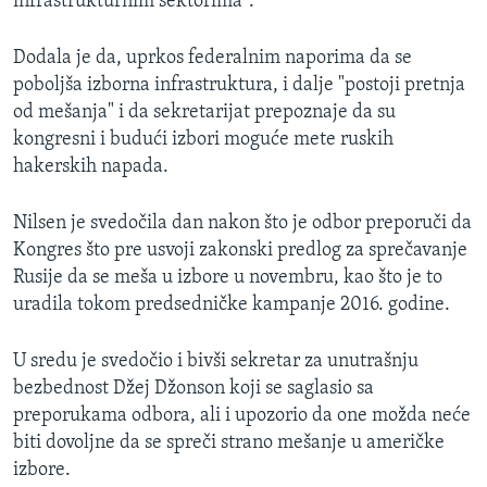
infrastrukturnim sektorima".
Dodala je da, uprkos federalnim naporima da se
poboljša izborna infrastruktura, i dalje "postoji pretnja
od mešanja" i da sekretarijat prepoznaje da su
kongresni i budući izbori moguće mete ruskih
hakerskih napada.
Nilsen je svedočila dan nakon što je odbor preporuči da
Kongres što pre usvoji zakonski predlog za sprečavanje
Rusije da se meša u izbore u novembru, kao što je to
uradila tokom predsedničke kampanje 2016. godine.
U sredu je svedočio i bivši sekretar za unutrašnju
bezbednost Džej Džonson koji se saglasio sa
preporukama odbora, ali i upozorio da one možda neće
biti dovoljne da se spreči strano mešanje u američke
izbore.