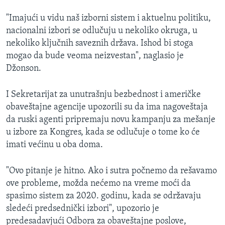
"Imajući u vidu naš izborni sistem i aktuelnu politiku,
nacionalni izbori se odlučuju u nekoliko okruga, u
nekoliko ključnih saveznih država. Ishod bi stoga
mogao da bude veoma neizvestan", naglasio je
Džonson.
I Sekretarijat za unutrašnju bezbednost i američke
obaveštajne agencije upozorili su da ima nagoveštaja
da ruski agenti pripremaju novu kampanju za mešanje
u izbore za Kongres, kada se odlučuje o tome ko će
imati većinu u oba doma.
"Ovo pitanje je hitno. Ako i sutra počnemo da rešavamo
ove probleme, možda nećemo na vreme moći da
spasimo sistem za 2020. godinu, kada se održavaju
sledeći predsednički izbori", upozorio je
predesadavjući Odbora za obaveštajne poslove,