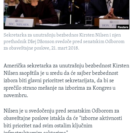
SPORT
INTERVJU
Sekretarka za unutrašnju bezbednos Kirsten Nilsen i njen
prethodnik Džej Džonson svedoče pred senatskim Odborom
za obaveštajne poslove, 21. mart 2018.
Američka sekretarka za unutrašnju bezbednost Kirsten
Nilsen saopštila je u sredu da će sajber bezbednost
izbora biti glavni prioritret sekretarijata, da bi se
sprečilo strano mešanje na izborima za Kongres u
novembru.
Nilsen je u svedočenju pred senatskim Odborom za
obaveštajne poslove istakla da će "izborne aktivnosti
biti prioritet nad svim ostalim ključnim