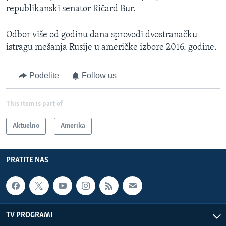
republikanski senator Ričard Bur.
Odbor više od godinu dana sprovodi dvostranačku
istragu mešanja Rusije u američke izbore 2016. godine.
Podelite
Follow us
This item is part of
Aktuelno
Amerika
PRATITE NAS
TV PROGRAMI