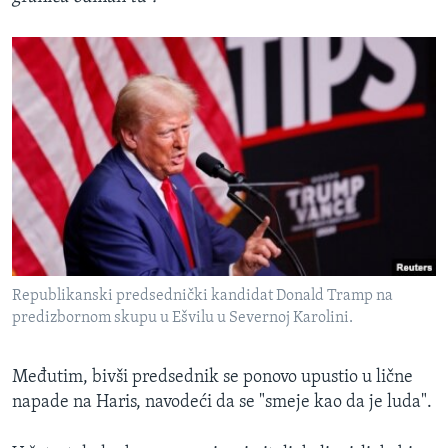
Republikanski predsednički kandidat Donald Tramp na
predizbornom skupu u Ešvilu u Severnoj Karolini.
Međutim, bivši predsednik se ponovo upustio u lične
napade na Haris, navodeći da se "smeje kao da je luda".