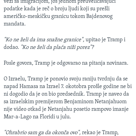
vezi sa imigracijom, još jednom preuveličavajući
podatke kada je reč o broju ljudi koji su prešli
američko-meskičku granicu tokom Bajdenovog
mandata.
"Ko ne želi da ima snažne granice",
upitao je Tramp i
dodao.
"Ko ne želi da plaća niži porez"?
Posle govora, Tramp je odgovarao na pitanja novinara.
O Izraelu, Tramp je ponovio svoju raniju tvrdnju da se
napad Hamasa na Izrael 7. okotobra prošle godine ne bi
ni dogodio da je on bio predsednik. Tramp je naveo da
sa izraelskim premijerom Benjaminom Netanjahuom
nije video otkad je Netanjahu posetio rampovo imanje
Mar-a-Lago na Floridi u julu.
"Ohrabrio sam ga da okonča ovo",
rekao je Tramp,