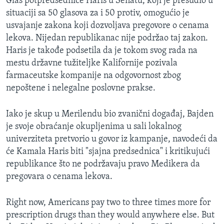
Glas potpredsednice Haris u Senatu, koji je presudio u
situaciji sa 50 glasova za i 50 protiv, omogućio je
usvajanje zakona koji dozvoljava pregovore o cenama
lekova. Nijedan republikanac nije podržao taj zakon.
Haris je takođe podsetila da je tokom svog rada na
mestu državne tužiteljke Kalifornije pozivala
farmaceutske kompanije na odgovornost zbog
nepoštene i nelegalne poslovne prakse.
Iako je skup u Merilendu bio zvanični događaj, Bajden
je svoje obraćanje okupljenima u sali lokalnog
univerziteta pretvorio u govor iz kampanje, navodeći da
će Kamala Haris biti "sjajna predsednica" i kritikujući
republikance što ne podržavaju pravo Medikera da
pregovara o cenama lekova.
Right now, Americans pay two to three times more for
prescription drugs than they would anywhere else. But