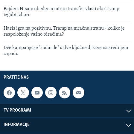
Bajden: Nisam ubeđen u miran transfer vlasti ako Tramp
izgubi izbore
Haris igra na pozitivnu, Tramp na mračnu stranu - koliko je
raspoloženje važno biračima?
Dve kampanje se "sudarile" u dve ključne države na srednjem
zapadu
PRATITE NAS
TV PROGRAMI
INFORMACIJE