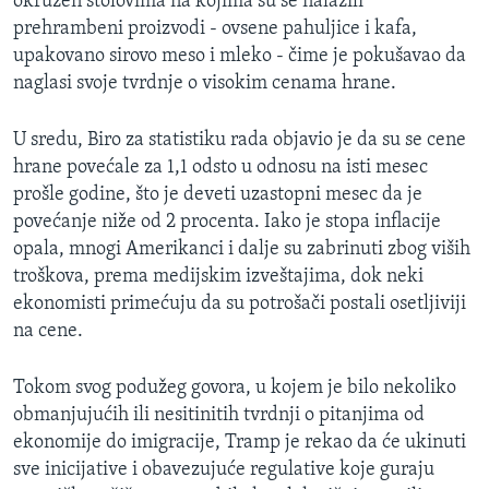
okružen stolovima na kojima su se nalazili
prehrambeni proizvodi - ovsene pahuljice i kafa,
upakovano sirovo meso i mleko - čime je pokušavao da
naglasi svoje tvrdnje o visokim cenama hrane.
U sredu, Biro za statistiku rada objavio je da su se cene
hrane povećale za 1,1 odsto u odnosu na isti mesec
prošle godine, što je deveti uzastopni mesec da je
povećanje niže od 2 procenta. Iako je stopa inflacije
opala, mnogi Amerikanci i dalje su zabrinuti zbog viših
troškova, prema medijskim izveštajima, dok neki
ekonomisti primećuju da su potrošači postali osetljiviji
na cene.
Tokom svog podužeg govora, u kojem je bilo nekoliko
obmanjujućih ili nesitinitih tvrdnji o pitanjima od
ekonomije do imigracije, Tramp je rekao da će ukinuti
sve inicijative i obavezujuće regulative koje guraju