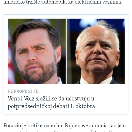
američko tržište automobila ka električnim vozilima.
NE PROPUSTITE:
Vens i Volz složili se da učestvuju u
potpredsedničkoj debati 1. oktobra
Ponovio je kritike na račun Bajdenove administracije u