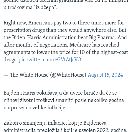
godine uštedeti običnim građanima više od 1,5 milijardi
u troškovima "iz džepa".
Right now, Americans pay two to three times more for
prescription drugs than they would anywhere else. But
the Biden-Harris Administration beat Big Pharma. And
after months of negotiations, Medicare has reached
agreements to lower the price for 10 of the highest-cost
drugs.
pic.twitter.com/eGVtAtJsVO
— The White House (@WhiteHouse)
August 15, 2024
Bajden i Haris pokušavaju da uvere birače da će se
njihovi životni troškovi smanjiti posle nekoliko godina
natprosečno velike inflacije.
Zakon o smanjenju inflacije, koji je Bajdenova
administracija predložila i koji je usvojen 2022. godine,