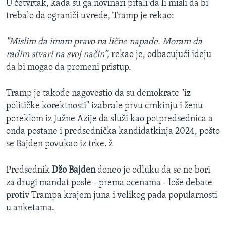
U četvrtak, kada su ga novinari pitali da li misli da bi
trebalo da ograniči uvrede, Tramp je rekao:
"Mislim da imam pravo na lične napade. Moram da
radim stvari na svoj način”,
rekao je, odbacujući ideju
da bi mogao da promeni pristup.
Tramp je takođe nagovestio da su demokrate "iz
političke korektnosti" izabrale prvu crnkinju i ženu
poreklom iz Južne Azije da služi kao potpredsednica a
onda postane i predsednička kandidatkinja 2024, pošto
se Bajden povukao iz trke. ž
Predsednik
Džo Bajden
doneo je odluku da se ne bori
za drugi mandat posle - prema ocenama - loše debate
protiv Trampa krajem juna i velikog pada popularnosti
u anketama.