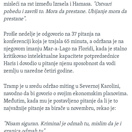
misleći na rat između Izraela i Hamasa.
"Ostvari
pobedu i završi to. Mora da prestane. Ubijanje mora da
prestane".
Prošle nedelje je odgovorio na 37 pitanja na
konferenciji koja je trajala 65 minuta, a održana je na
njegovom imanju Mar-a-Lago na Floridi, kada je stalno
kritikovao intelektualne kapacitete potpredsednice
Haris i dovodio u pitanje njenu sposobnost da vodi
zemlju u naredne četiri godine.
Tramp je u sredu održao miting u Severnoj Karolini,
navodno da bi govorio o svojim ekonomskim planovima.
Međutim, kada mu je postavljeno pitanje da li je to
najvažnije pitanje za birače u novembru, rekao je:
"Nisam siguran. Kriminal je odmah tu, mislim da je i
granica odmah tu".