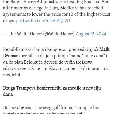
the Biden-Harris Administration beat Big Pharma. And
after months of negotiations, Medicare has reached
agreements to lower the price for 10 of the highest-cost
drugs.
pic.twitter.com/eGVtAtJsVO
— The White House (@WhiteHouse)
August 15, 2024
Republikanski članovi Kongresa i predsedavajući
Majk
Džonson
ocenili su da je u pitanju "nameštanje cena" i
da će plan Bele kuće dovesti do većih troškova
zdravstvene zaštite i uništavanja američkih inovacija u
medicini.
Druga Trampova konferenciju za medije u nedelju
dana
Dok se obraćao se iz svog golf kluba, Tramp je bio