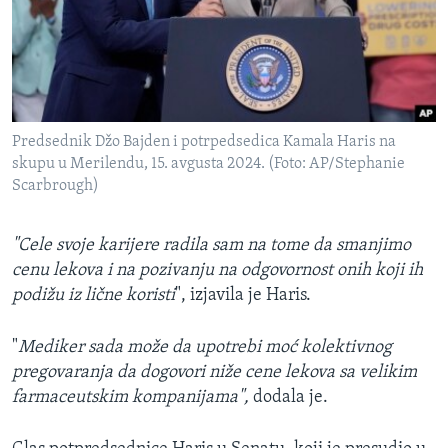
Predsednik Džo Bajden i potrpedsedica Kamala Haris na
skupu u Merilendu, 15. avgusta 2024. (Foto: AP/Stephanie
Scarbrough)
"Cele svoje karijere radila sam na tome da smanjimo
cenu lekova i na pozivanju na odgovornost onih koji ih
podižu iz lične koristi
", izjavila je Haris.
"
Mediker sada može da upotrebi moć kolektivnog
pregovaranja da dogovori niže cene lekova sa velikim
farmaceutskim kompanijama",
dodala je.