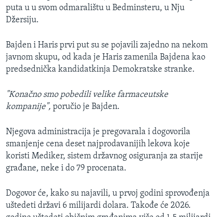
puta u u svom odmaralištu u Bedminsteru, u Nju
Džersiju.
Bajden i Haris prvi put su se pojavili zajedno na nekom
javnom skupu, od kada je Haris zamenila Bajdena kao
predsednička kandidatkinja Demokratske stranke.
"Konačno smo pobedili velike farmaceutske
kompanije",
poručio je Bajden.
Njegova administracija je pregovarala i dogovorila
smanjenje cena deset najprodavanijih lekova koje
koristi Mediker, sistem državnog osiguranja za starije
građane, neke i do 79 procenata.
Dogovor će, kako su najavili, u prvoj godini sprovođenja
uštedeti državi 6 milijardi dolara. Takođe će 2026.