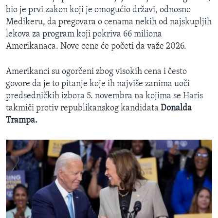
bio je prvi zakon koji je omogućio državi, odnosno
Medikeru, da pregovara o cenama nekih od najskupljih
lekova za program koji pokriva 66 miliona
Amerikanaca. Nove cene će početi da važe 2026.
Amerikanci su ogorčeni zbog visokih cena i često
govore da je to pitanje koje ih najviše zanima uoči
predsedničkih izbora 5. novembra na kojima se Haris
takmiči protiv republikanskog kandidata
Donalda
Trampa.