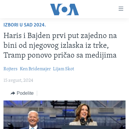
Linkovi
Idi
na
IZBORI U SAD 2024.
glavni
NASLOVNA
sadržaj
Haris i Bajden prvi put zajedno na
RUBRIKE
Idi
bini od njegovog izlaska iz trke,
na
TV PROGRAM
AMERIKA
Tramp ponovo pričao sa medijima
glavnu
BALKAN
OTVORENI STUDIO
navigaciju
Learning English
Rojters
Ken Bridemajer
Lijam Skot
Idi
GLOBALNE TEME
IZ AMERIKE
na
15 avgust, 2024
PRATITE NAS
EKONOMIJA
pretragu
Podelite
NAUKA I TEHNOLOGIJA
MEDICINA
Jezici
KULTURA
DRUŠTVO