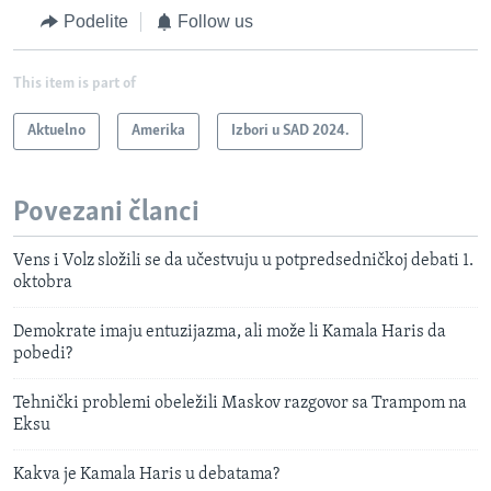
Podelite
Follow us
This item is part of
Aktuelno
Amerika
Izbori u SAD 2024.
Povezani članci
Vens i Volz složili se da učestvuju u potpredsedničkoj debati 1.
oktobra
Demokrate imaju entuzijazma, ali može li Kamala Haris da
pobedi?
Tehnički problemi obeležili Maskov razgovor sa Trampom na
Eksu
Kakva je Kamala Haris u debatama?