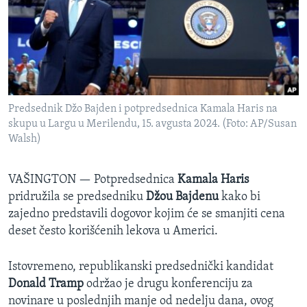
SPORT
INTERVJU
Predsednik Džo Bajden i potpredsednica Kamala Haris na
skupu u Largu u Merilendu, 15. avgusta 2024. (Foto: AP/Susan
Walsh)
VAŠINGTON —
Potpredsednica
Kamala Haris
pridružila se predsedniku
Džou Bajdenu
kako bi
zajedno predstavili dogovor kojim će se smanjiti cena
deset često korišćenih lekova u Americi.
Istovremeno, republikanski predsednički kandidat
Donald Tramp
održao je drugu konferenciju za
novinare u poslednjih manje od nedelju dana, ovog