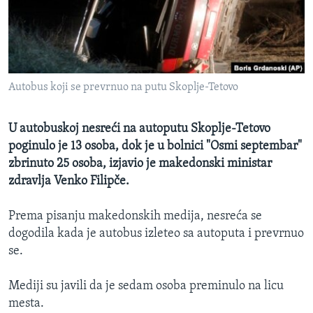
SPORT
INTERVJU
Autobus koji se prevrnuo na putu Skoplje-Tetovo
U autobuskoj nesreći na autoputu Skoplje-Tetovo
poginulo je 13 osoba, dok je u bolnici "Osmi septembar"
zbrinuto 25 osoba, izjavio je makedonski ministar
zdravlja Venko Filipče.
Prema pisanju makedonskih medija, nesreća se
dogodila kada je autobus izleteo sa autoputa i prevrnuo
se.
Mediji su javili da je sedam osoba preminulo na licu
mesta.