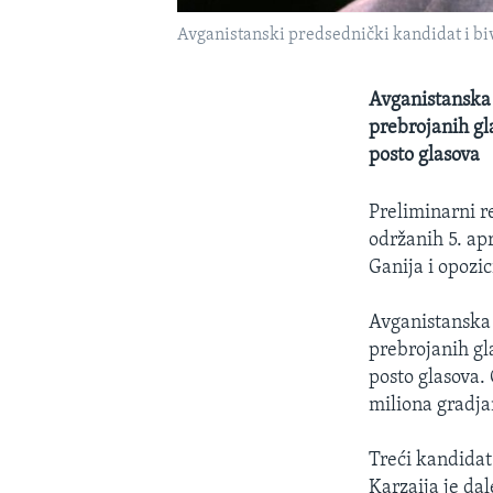
Avganistanski predsednički kandidat i bi
Avganistanska 
prebrojanih gl
posto glasova
Preliminarni r
održanih 5. ap
Ganija i opozi
Avganistanska 
prebrojanih gl
posto glasova. 
miliona gradja
Treći kandida
Karzaija je da