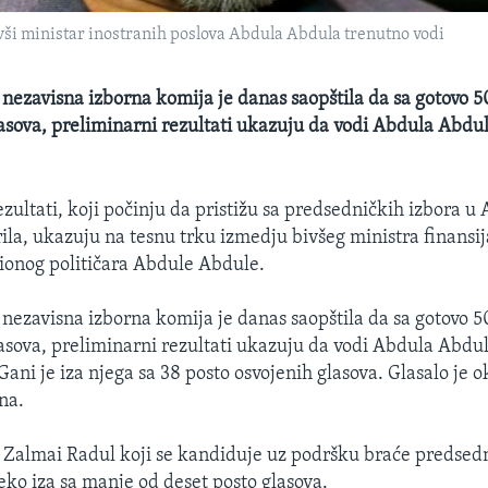
vši ministar inostranih poslova Abdula Abdula trenutno vodi
nezavisna izborna komija je danas saopštila da sa gotovo 
asova, preliminarni rezultati ukazuju da vodi Abdula Abdul
ezultati, koji počinju da pristižu sa predsedničkih izbora u
rila, ukazuju na tesnu trku izmedju bivšeg ministra finansi
cionog političara Abdule Abdule.
nezavisna izborna komija je danas saopštila da sa gotovo 
asova, preliminarni rezultati ukazuju da vodi Abdula Abdul
Gani je iza njega sa 38 posto osvojenih glasova. Glasalo je
na.
t Zalmai Radul koji se kandiduje uz podršku braće predse
leko iza sa manje od deset posto glasova.