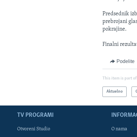
Predsednik izb
prebrojani gla
pokrajine.
Finalni rezulta
Podelite
This item is part of
Aktuelno
TV PROGRAMI
INFORMAC
Otvoreni Studio
O nama