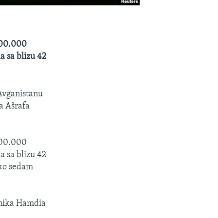
500.000
a sa blizu 42
 Avganistanu
ja Ašrafa
500.000
a sa blizu 42
 oko sedam
dnika Hamdia