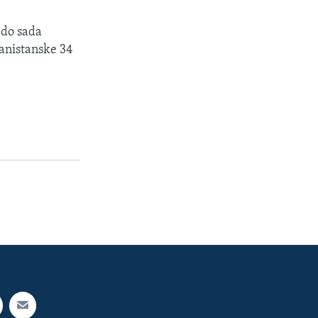
 do sada
ganistanske 34