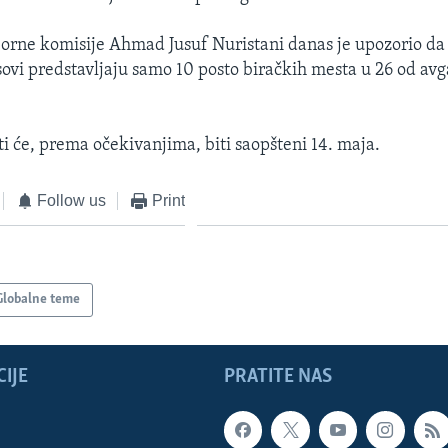
orne komisije Ahmad Jusuf Nuristani danas je upozorio da
sovi predstavljaju samo 10 posto biračkih mesta u 26 od av
ti će, prema očekivanjima, biti saopšteni 14. maja.
Follow us
Print
Globalne teme
IJE
PRATITE NAS