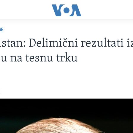
ME
stan: Delimični rezultati 
u na tesnu trku