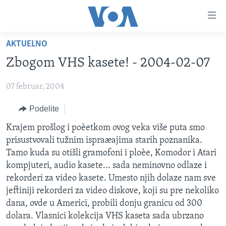
Linkovi
Idi
na
AKTUELNO
glavni
NASLOVNA
sadržaj
Zbogom VHS kasete! - 2004-02-07
RUBRIKE
Idi
na
07 februar, 2004
TV PROGRAM
AMERIKA
glavnu
Podelite
BALKAN
OTVORENI STUDIO
navigaciju
Learning English
Idi
GLOBALNE TEME
IZ AMERIKE
Krajem prošlog i poèetkom ovog veka više puta smo
na
prisustvovali tužnim ispraæajima starih poznanika.
PRATITE NAS
EKONOMIJA
pretragu
Tamo kuda su otišli gramofoni i ploèe, Komodor i Atari
NAUKA I TEHNOLOGIJA
kompjuteri, audio kasete... sada neminovno odlaze i
rekorderi za video kasete. Umesto njih dolaze nam sve
MEDICINA
jeftiniji rekorderi za video diskove, koji su pre nekoliko
Jezici
KULTURA
dana, ovde u Americi, probili donju granicu od 300
dolara. Vlasnici kolekcija VHS kaseta sada ubrzano
DRUŠTVO