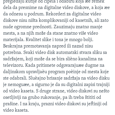
pregledaju kutije od cipela i odabiru koja æe remek
SPORT
dela da presnime na digitalne video diskove, a koja æe
da odnesu u podrum. Rekorderi za digitalne video
INTERVJU
diskove nisu ništa komplikovaniji od kasetnih, ali zato
nude ogromne prednosti. Zauzimaju znatno manje
mesta, a na njih može da stane znatno više video
materijala. Kvalitet slike i tona je mnogo bolji.
Beskrajna premotavanja napred ili nazad nisu
potrebna. Svaki video disk automatski stvara sliku sa
sadržajem, koji može da se bira slièno kanalima na
televizoru. Kada pritisnete odgovarajuæe dugme na
daljinskom upravljaèu program poèinje od mesta koje
ste odabrali. Sluèajno brisanje sadržaja na video disku
je nemoguæe, a sigurno je da su digitalni zapisi trajniji
od video kaseta. S druge strane, video diskovi su nešto
osetljiviji na grubo rukovanje, pa ih treba štititi od
prašine. I na kraju, prazni video diskovi su jeftiniji od
video kaseta.