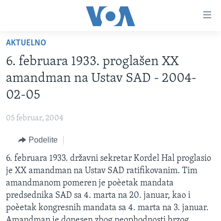
Linkovi
Idi
na
AKTUELNO
glavni
NASLOVNA
sadržaj
6. februara 1933. proglašen XX
RUBRIKE
Idi
amandman na Ustav SAD - 2004-
na
TV PROGRAM
AMERIKA
02-05
glavnu
BALKAN
OTVORENI STUDIO
navigaciju
Learning English
05 februar, 2004
Idi
GLOBALNE TEME
IZ AMERIKE
na
Podelite
PRATITE NAS
EKONOMIJA
pretragu
6. februara 1933. državni sekretar Kordel Hal proglasio
NAUKA I TEHNOLOGIJA
je XX amandman na Ustav SAD ratifikovanim. Tim
MEDICINA
amandmanom pomeren je poèetak mandata
Jezici
predsednika SAD sa 4. marta na 20. januar, kao i
KULTURA
poèetak kongresnih mandata sa 4. marta na 3. januar.
DRUŠTVO
Amandman je donesen zbog neophodnosti brzog