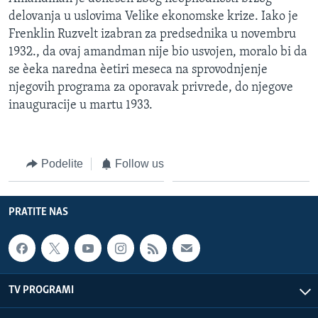
SPORT
delovanja u uslovima Velike ekonomske krize. Iako je
Frenklin Ruzvelt izabran za predsednika u novembru
INTERVJU
1932., da ovaj amandman nije bio usvojen, moralo bi da
se èeka naredna èetiri meseca na sprovodnjenje
njegovih programa za oporavak privrede, do njegove
inauguracije u martu 1933.
Podelite
Follow us
PRATITE NAS
TV PROGRAMI