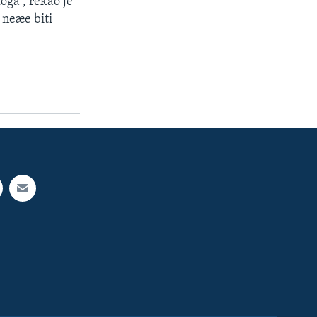
oga“, rekao je
 neæe biti