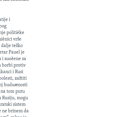
tije i
zbog
nje politièke
iènici vrše
 dalje teško
etar Pauel je
u i suoèene sa
 borbi protiv
kanci i Rusi
lesti, zaštiti
koj buduænosti
a na tom putu
u Rusiju, mogu
ratski sistem
te ne brinem da