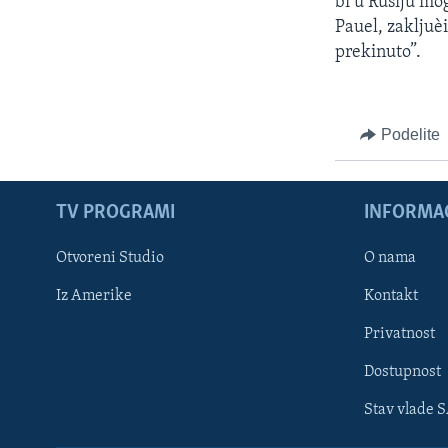
bi u Rusiju mog
Pauel, zakljuè
prekinuto”.
Podelite
TV PROGRAMI
INFORMAC
Otvoreni Studio
O nama
Iz Amerike
Kontakt
Privatnost
Dostupnost
Stav vlade 
Learning English