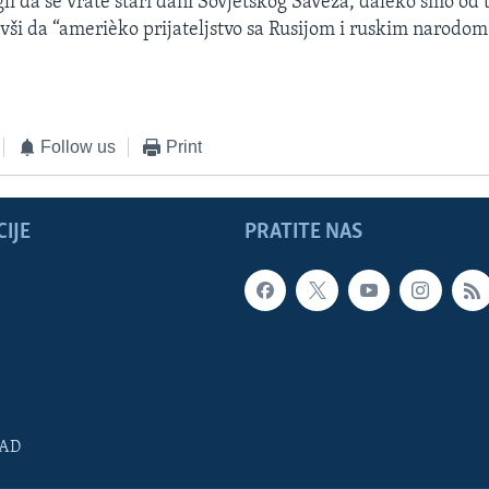
li da se vrate stari dani Sovjetskog Saveza, daleko smo od t
ivši da “amerièko prijateljstvo sa Rusijom i ruskim narodom
Follow us
Print
IJE
PRATITE NAS
SAD