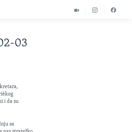
-02-03
kretara,
rièkog
i i da su
dnju sa
a nas strateško