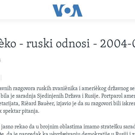
ko - ruski odnosi - 2004
4
avnih razgovora ruskih zvaniènika i amerièkog državnog se
 bila je saradnja Sjedinjenih Država i Rusije. Portparol ame
arijata, Rièard Bauèer, izjavio je da su razgovori bili iskren
k spektar pitanja.
e jasno rekao da u brojnim oblastima imamo stratešku sara
ðe, da je napredak ka uèvršæivanju demokratije u Rusiji i z