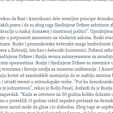
 rekao da Rusi i Amerikanci dele temeljne principe demokra
dskih prava i da su zbog toga Sjedinjene Države zabrinute 
dencija u ruskoj domaæoj i inostranoj politici”. Upražnjava
nije u potpunosti zasnovano na vladavini zakona. Ruski zvan
vinare. Ruske i promoskovske èeèenske snage bezbednosti i
ava u Èeèeniji, isto kao i èeèenski buntovnici. Državni sekr
Sjedinjene Države i Rusija veoma zainteresovane za saradnj
tnim opasnostima. Rusija i Sjedinjene Države su saveznice u
erorizma i širenja oružja za masovno uništavanje. I Ameri
ju korist od zajednièkih nastojanja da se suzbiju zarazne bo
a i istraži svemir u mirnodopske svrhe. ”Put ka demokrats
n ni jednostavan”, rekao je Kolin Pauel, dodavši da je Rusij
i napredak. “Kada se osvrnem na 30 godina koliko dolazim 
o u proteklih 15 godina videli zapažen prelazak na demok
ojem narod može da glasa i to slobodno. Zbog toga se uopš