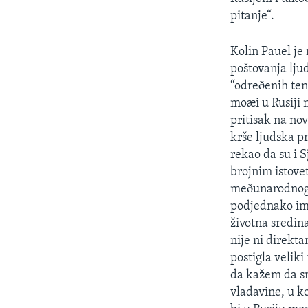
SPORT
pitanje“.
INTERVJU
Kolin Pauel je
poštovanja lju
“odreðenih ten
moæi u Rusiji 
pritisak na no
krše ljudska pr
rekao da su i 
brojnim istove
meðunarodnog t
podjednako ima
životna sredin
nije ni direkta
postigla velik
da kažem da sm
vladavine, u k