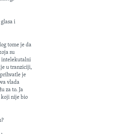
glasa i
zlog tome je da
koja su
 intelekutalni
e u tranziciji,
prihvatle je
ova vlada
u za to. Ja
koji nije bio
u?