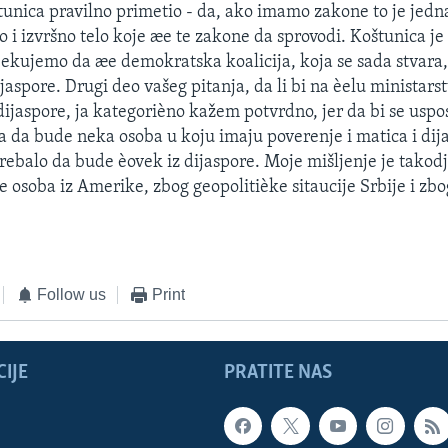
tunica pravilno primetio - da, ako imamo zakone to je jedna 
 i izvršno telo koje æe te zakone da sprovodi. Koštunica je
èekujemo da æe demokratska koalicija, koja se sada stvara,
jaspore. Drugi deo vašeg pitanja, da li bi na èelu ministars
dijaspore, ja kategorièno kažem potvrdno, jer da bi se uspo
 da bude neka osoba u koju imaju poverenje i matica i dija
trebalo da bude èovek iz dijaspore. Moje mišljenje je takodj
e osoba iz Amerike, zbog geopolitièke sitaucije Srbije i zb
Follow us
Print
IJE
PRATITE NAS