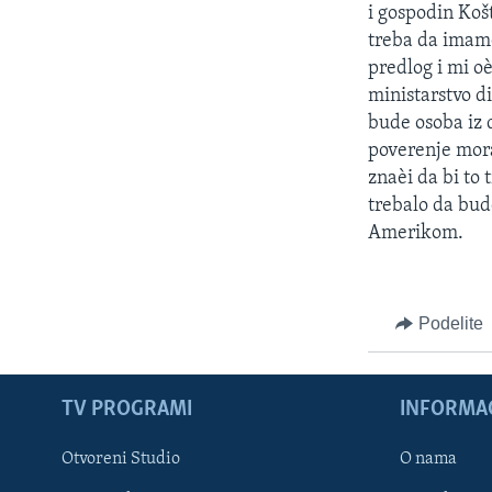
i gospodin Koš
treba da imamo
predlog i mi o
ministarstvo di
bude osoba iz 
poverenje mora
znaèi da bi to 
trebalo da bud
Amerikom.
Podelite
TV PROGRAMI
INFORMAC
Otvoreni Studio
O nama