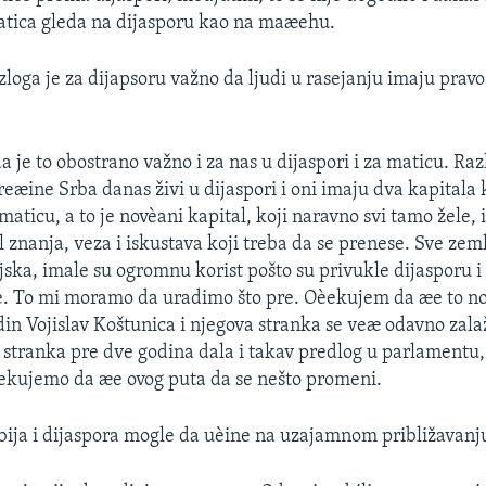
atica gleda na dijasporu kao na maæehu.
zloga je za dijapsoru važno da ljudi u rasejanju imaju pravo 
 je to obostrano važno i za nas u dijaspori i za maticu. Ra
reæine Srba danas živi u dijaspori i oni imaju dva kapitala 
ticu, a to je novèani kapital, koji naravno svi tamo žele, i
l znanja, veza i iskustava koji treba da se prenese. Sve zemlj
jska, imale su ogromnu korist pošto su privukle dijasporu i 
e. To mi moramo da uradimo što pre. Oèekujem da æe to n
in Vojislav Koštunica i njegova stranka se veæ odavno zalaž
 stranka pre dve godina dala i takav predlog u parlamentu, 
ekujemo da æe ovog puta da se nešto promeni.
rbija i dijaspora mogle da uèine na uzajamnom približavanj