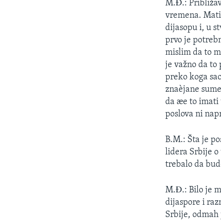
M.Ð.: Približa
vremena. Matic
dijasopu i, u s
prvo je potrebn
mislim da to m
je važno da to
preko koga sao
znaèjane sume 
da æe to imati 
poslova ni napr
B.M.: Šta je p
lidera Srbije o
trebalo da bud
M.Ð.: Bilo je 
dijaspore i ra
Srbije, odmah j