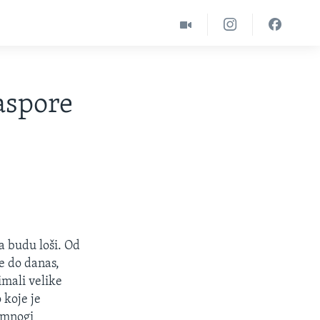
aspore
a budu loši. Od
ve do danas,
imali velike
 koje je
s mnogi