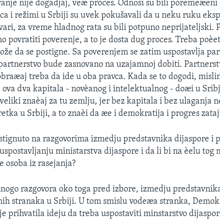
vanje nije dogadjaj, veæ proces. Odnosi su bili poremeæeni
a i režimi u Srbiji su uvek pokušavali da u neku ruku eksp
tvari, za vreme hladnog rata su bili potpuno neprijateljski
o povratiti poverenje, a to je dosta dug proces. Treba poèet
ože da se postigne. Sa poverenjem se zatim uspostavlja par
 partnerstvo bude zasnovano na uzajamnoj dobiti. Partnerst
braæaj treba da ide u oba pravca. Kada se to dogodi, misl
ova dva kapitala - novèanog i intelektualnog - doæi u Sribju
veliki znaèaj za tu zemlju, jer bez kapitala i bez ulaganja n
etka u Srbiji, a to znaèi da æe i demokratija i progres zataji
ostignuto na razgovorima izmedju predstavnika dijaspore i p
 uspostavljanju ministarstva dijaspore i da li bi na èelu tog 
e osoba iz rasejanja?
mnogo razgovora oko toga pred izbore, izmedju predstavnika 
znih stranaka u Srbiji. U tom smislu vodeæa stranka, Demo
e prihvatila ideju da treba uspostaviti minstarstvo dijaspore