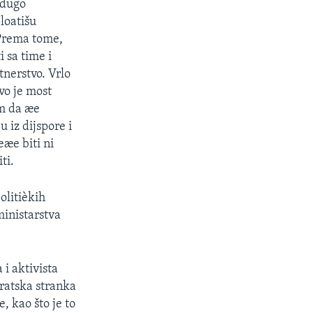
 dugo
loatišu
. Prema tome,
i sa time i
tnerstvo. Vrlo
vo je most
im da æe
 iz dijspore i
eæe biti ni
ti.
olitièkih
ministarstva
i aktivista
kratska stranka
, kao što je to