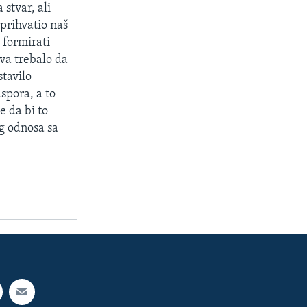
stvar, ali
 prihvatio naš
 formirati
tva trebalo da
stavilo
spora, a to
e da bi to
og odnosa sa