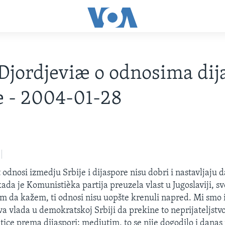
Djordjeviæ o odnosima dij
je - 2004-01-28
odnosi izmedju Srbije i dijaspore nisu dobri i nastavljaju d
ada je Komunistièka partija preuzela vlast u Jugoslaviji, s
m da kažem, ti odnosi nisu uopšte krenuli napred. Mi smo 
a vlada u demokratskoj Srbiji da prekine to neprijateljstvo
atice prema dijaspori; medjutim, to se nije dogodilo i dana