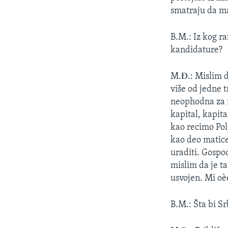
SPORT
smatraju da m
INTERVJU
B.M.: Iz kog ra
kandidature?
M.Ð.: Mislim da
više od jedne t
neophodna za ma
kapital, kapita
kao recimo Pol
kao deo matic
uraditi. Gospod
mislim da je ta
usvojen. Mi oè
B.M.: Šta bi S