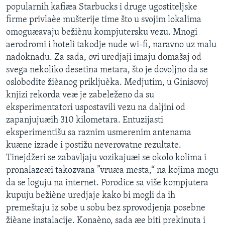
popularnih kafiæa Starbucks i druge ugostiteljske
SPORT
firme privlaèe mušterije time što u svojim lokalima
INTERVJU
omoguæavaju bežiènu kompjutersku vezu. Mnogi
aerodromi i hoteli takodje nude wi-fi, naravno uz malu
nadoknadu. Za sada, ovi uredjaji imaju domašaj od
svega nekoliko desetina metara, što je dovoljno da se
oslobodite žièanog prikljuèka. Medjutim, u Ginisovoj
knjizi rekorda veæ je zabeleženo da su
eksperimentatori uspostavili vezu na daljini od
zapanjujuæih 310 kilometara. Entuzijasti
eksperimentišu sa raznim usmerenim antenama
kuæne izrade i postižu neverovatne rezultate.
Tinejdžeri se zabavljaju vozikajuæi se okolo kolima i
pronalazeæi takozvana ”vruæa mesta,“ na kojima mogu
da se loguju na internet. Porodice sa više kompjutera
kupuju bežiène uredjaje kako bi mogli da ih
premeštaju iz sobe u sobu bez sprovodjenja posebne
žièane instalacije. Konaèno, sada æe biti prekinuta i