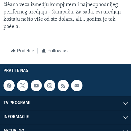
žièana veza izmedju kompjutera i najneophodnijeg
perifernog uredjaja - štampaèa. Za sada, ovi uredjaji
koštaju nešto više od sto dolara, ali... godina je tek
poèela.
Podelite
Follow us
PRATITE NAS
TV PROGRAMI
INFORMACIJE
AKTUELNO