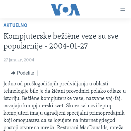
Linkovi
Idi
na
AKTUELNO
glavni
NASLOVNA
sadržaj
Kompjuterske bežiène veze su sve
RUBRIKE
Idi
popularnije - 2004-01-27
na
TV PROGRAM
AMERIKA
glavnu
27 januar, 2004
BALKAN
OTVORENI STUDIO
navigaciju
Learning English
Idi
Podelite
GLOBALNE TEME
IZ AMERIKE
na
PRATITE NAS
Jedno od prošlogodišnjih predvidjanja u oblasti
EKONOMIJA
pretragu
tehnologije bilo je da žièani provodnici polako odlaze u
NAUKA I TEHNOLOGIJA
istoriju. Bežiène kompjuterske veze, nazvane vaj-faj,
MEDICINA
osvajaju kompjuterski svet. Skoro svi novi leptop
Jezici
kompjuteri imaju ugradjeni specijalni primopredajnik
KULTURA
koji omoguæava da se logujete na internet gdegod
DRUŠTVO
postoji otvorena mreža. Restorani MacDonalds, mreža