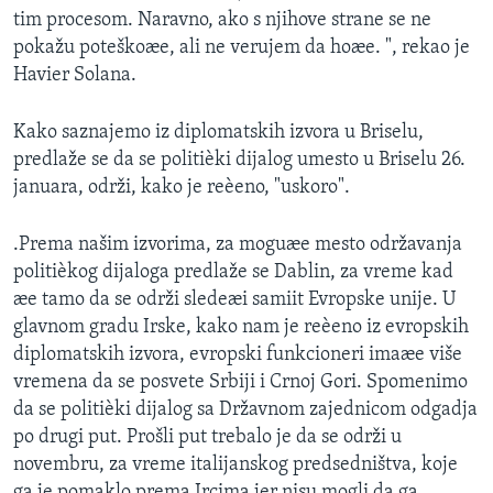
tim procesom. Naravno, ako s njihove strane se ne
pokažu poteškoæe, ali ne verujem da hoæe. ", rekao je
Havier Solana.
Kako saznajemo iz diplomatskih izvora u Briselu,
predlaže se da se politièki dijalog umesto u Briselu 26.
januara, održi, kako je reèeno, "uskoro".
.Prema našim izvorima, za moguæe mesto održavanja
politièkog dijaloga predlaže se Dablin, za vreme kad
æe tamo da se održi sledeæi samiit Evropske unije. U
glavnom gradu Irske, kako nam je reèeno iz evropskih
diplomatskih izvora, evropski funkcioneri imaæe više
vremena da se posvete Srbiji i Crnoj Gori. Spomenimo
da se politièki dijalog sa Državnom zajednicom odgadja
po drugi put. Prošli put trebalo je da se održi u
novembru, za vreme italijanskog predsedništva, koje
ga je pomaklo prema Ircima jer nisu mogli da ga