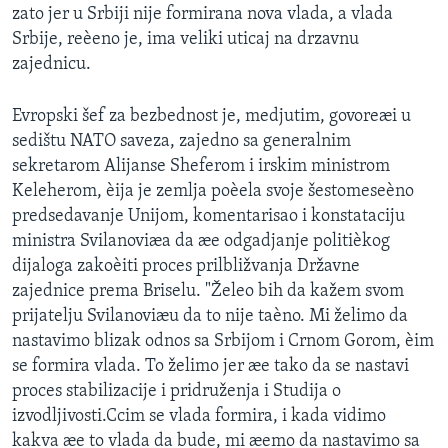
zato jer u Srbiji nije formirana nova vlada, a vlada
SPORT
Srbije, reèeno je, ima veliki uticaj na drzavnu
INTERVJU
zajednicu.
Evropski šef za bezbednost je, medjutim, govoreæi u
sedištu NATO saveza, zajedno sa generalnim
sekretarom Alijanse Sheferom i irskim ministrom
Keleherom, èija je zemlja poèela svoje šestomeseèno
predsedavanje Unijom, komentarisao i konstataciju
ministra Svilanoviæa da æe odgadjanje politièkog
dijaloga zakoèiti proces prilbližvanja Državne
zajednice prema Briselu. "Želeo bih da kažem svom
prijatelju Svilanoviæu da to nije taèno. Mi želimo da
nastavimo blizak odnos sa Srbijom i Crnom Gorom, èim
se formira vlada. To želimo jer æe tako da se nastavi
proces stabilizacije i pridruženja i Studija o
izvodljivosti.Ccim se vlada formira, i kada vidimo
kakva æe to vlada da bude, mi æemo da nastavimo sa