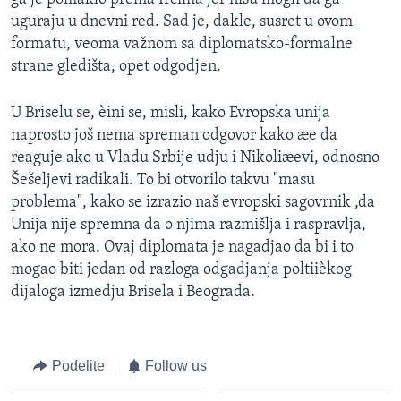
uguraju u dnevni red. Sad je, dakle, susret u ovom
formatu, veoma važnom sa diplomatsko-formalne
strane gledišta, opet odgodjen.
U Briselu se, èini se, misli, kako Evropska unija
naprosto još nema spreman odgovor kako æe da
reaguje ako u Vladu Srbije udju i Nikoliæevi, odnosno
Šešeljevi radikali. To bi otvorilo takvu "masu
problema", kako se izrazio naš evropski sagovrnik ,da
Unija nije spremna da o njima razmišlja i raspravlja,
ako ne mora. Ovaj diplomata je nagadjao da bi i to
mogao biti jedan od razloga odgadjanja poltiièkog
dijaloga izmedju Brisela i Beograda.
Podelite
Follow us