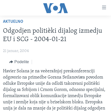
Linkovi
Idi
na
AKTUELNO
glavni
NASLOVNA
sadržaj
Odgodjen politièki dijalog izmedju
RUBRIKE
Idi
EU i SCG - 2004-01-21
na
TV PROGRAM
AMERIKA
glavnu
21 januar, 2004
BALKAN
OTVORENI STUDIO
navigaciju
Learning English
Idi
Podelite
GLOBALNE TEME
IZ AMERIKE
na
PRATITE NAS
Havier Solana je na veèerašnjoj preskonferenciji
EKONOMIJA
pretragu
odgovorio na primedbe Gorana Svilanoviæa povodom
NAUKA I TEHNOLOGIJA
odluke Evropske unije da odloži takozvani politièki
MEDICINA
dijalog sa Srbijom i Crnom Gorom, odnosno specijalni,
Jezici
formalizovani oblik komunikacije izmedju Evropske
KULTURA
unije i zemlje koja nije u briselskom bloku. Evropska
DRUŠTVO
unija je dala na znanje da je politièki dijalog odgodjen