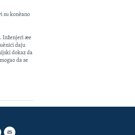
vi su konèano
. Inženjeri æe
uènici daju
mijski dokaz da
 mogao da se