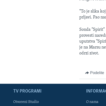
SPORT
INTERVJU
“To je slika k
prljavi. Pao na
Sonda “Spirit“
provesti nared
uputstva “Spir
je na Marsu ne
odrzi zivot.
Podelite
TV PROGRAMI
INFORMAC
Otvoreni Studio
O nama