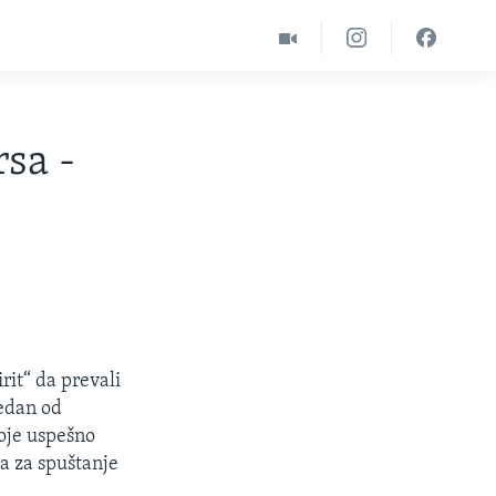
rsa -
rit“ da prevali
Jedan od
voje uspešno
ma za spuštanje