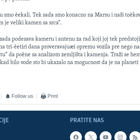
oju smo èekali. Tek sada smo konacno na Marsu i naši toèko
m je veliki kamen sa srca“.
 sada podesava kameru i antenu za rad koji joj tek predstoji
na tri-èetiri dana proveravajuæi opremu vozila pre nego na
itu“ da poène sa analizom zemljišta i kamenja. Traži se he
kad bilo vode sto bi ukazalo na mogucnost da je na planeti
Follow us
Print
IJE
PRATITE NAS