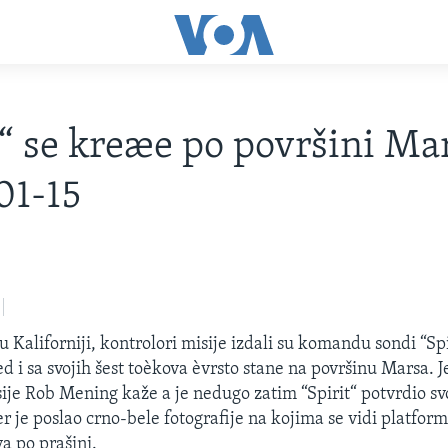
t“ se kreæe po površini Ma
01-15
 u Kaliforniji, kontrolori misije izdali su komandu sondi “Spi
d i sa svojih šest toèkova èvrsto stane na površinu Marsa. 
ije Rob Mening kaže a je nedugo zatim “Spirit“ potvrdio s
r je poslao crno-bele fotografije na kojima se vidi platfor
va po prašini.