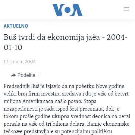
Linkovi
Idi
na
AKTUELNO
glavni
NASLOVNA
sadržaj
Buš tvrdi da ekonomija jaèa - 2004-
RUBRIKE
Idi
01-10
na
TV PROGRAM
AMERIKA
glavnu
10 januar, 2004
BALKAN
OTVORENI STUDIO
navigaciju
Learning English
Idi
Podelite
GLOBALNE TEME
IZ AMERIKE
na
PRATITE NAS
Predsednik Buš je izjavio da na poèetku Nove godine
EKONOMIJA
pretragu
veliki broj firmi investira sredstva i da je više od èetvrt
NAUKA I TEHNOLOGIJA
miliona Amerikanaca našlo posao. Stopa
MEDICINA
nezaposlenosti je sada ispod šest procenata, dok je
Jezici
tokom prošle godine ukupna vrednost deonica na berzi
KULTURA
porasla na više od tri biliona dolara. Ranije ekonomske
DRUŠTVO
teškoæe predstavljale su potencijalnu politièku