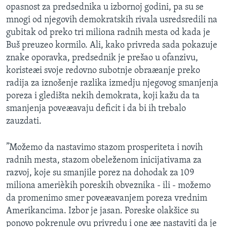
opasnost za predsednika u izbornoj godini, pa su se
SPORT
mnogi od njegovih demokratskih rivala usredsredili na
INTERVJU
gubitak od preko tri miliona radnih mesta od kada je
Buš preuzeo kormilo. Ali, kako privreda sada pokazuje
znake oporavka, predsednik je prešao u ofanzivu,
koristeæi svoje redovno subotnje obraæanje preko
radija za iznošenje razlika izmedju njegovog smanjenja
poreza i gledišta nekih demokrata, koji kažu da ta
smanjenja poveæavaju deficit i da bi ih trebalo
zauzdati.
”Možemo da nastavimo stazom prosperiteta i novih
radnih mesta, stazom obeleženom inicijativama za
razvoj, koje su smanjile porez na dohodak za 109
miliona amerièkih poreskih obveznika - ili - možemo
da promenimo smer poveæavanjem poreza vrednim
Amerikancima. Izbor je jasan. Poreske olakšice su
ponovo pokrenule ovu privredu i one æe nastaviti da je