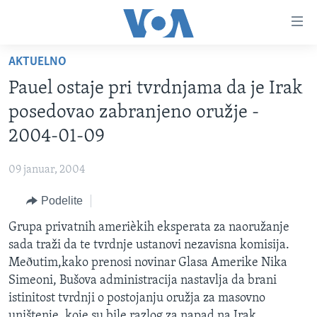
Linkovi
Idi
na
AKTUELNO
glavni
NASLOVNA
sadržaj
Pauel ostaje pri tvrdnjama da je Irak
RUBRIKE
Idi
posedovao zabranjeno oružje -
na
TV PROGRAM
AMERIKA
2004-01-09
glavnu
BALKAN
OTVORENI STUDIO
navigaciju
Learning English
09 januar, 2004
Idi
GLOBALNE TEME
IZ AMERIKE
na
Podelite
PRATITE NAS
EKONOMIJA
pretragu
Grupa privatnih amerièkih eksperata za naoružanje
NAUKA I TEHNOLOGIJA
sada traži da te tvrdnje ustanovi nezavisna komisija.
MEDICINA
Meðutim,kako prenosi novinar Glasa Amerike Nika
Jezici
Simeoni, Bušova administracija nastavlja da brani
KULTURA
istinitost tvrdnji o postojanju oružja za masovno
DRUŠTVO
uništenje, koje su bile razlog za napad na Irak.