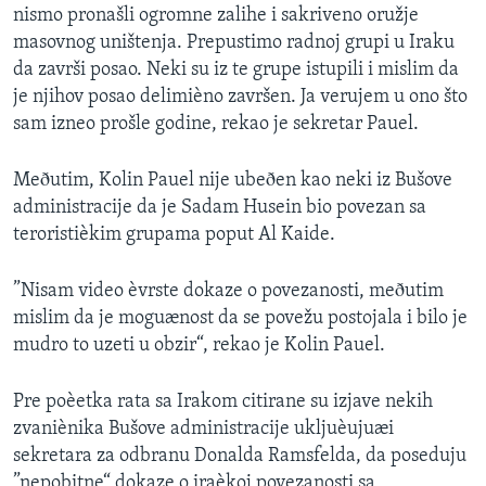
nismo pronašli ogromne zalihe i sakriveno oružje
masovnog uništenja. Prepustimo radnoj grupi u Iraku
da završi posao. Neki su iz te grupe istupili i mislim da
je njihov posao delimièno završen. Ja verujem u ono što
sam izneo prošle godine, rekao je sekretar Pauel.
Meðutim, Kolin Pauel nije ubeðen kao neki iz Bušove
administracije da je Sadam Husein bio povezan sa
teroristièkim grupama poput Al Kaide.
”Nisam video èvrste dokaze o povezanosti, meðutim
mislim da je moguænost da se povežu postojala i bilo je
mudro to uzeti u obzir“, rekao je Kolin Pauel.
Pre poèetka rata sa Irakom citirane su izjave nekih
zvaniènika Bušove administracije ukljuèujuæi
sekretara za odbranu Donalda Ramsfelda, da poseduju
”nepobitne“ dokaze o iraèkoj povezanosti sa