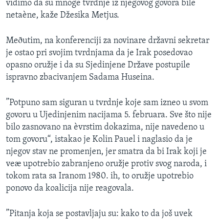
vidimo da su mnoge tvrdnje iz njegovog govora bile
netaène, kaže Džesika Metjus.
Meðutim, na konferenciji za novinare državni sekretar
je ostao pri svojim tvrdnjama da je Irak posedovao
opasno oružje i da su Sjedinjene Države postupile
ispravno zbacivanjem Sadama Huseina.
”Potpuno sam siguran u tvrdnje koje sam izneo u svom
govoru u Ujedinjenim nacijama 5. februara. Sve što nije
bilo zasnovano na èvrstim dokazima, nije navedeno u
tom govoru“, istakao je Kolin Pauel i naglasio da je
njegov stav ne promenjen, jer smatra da bi Irak koji je
veæ upotrebio zabranjeno oružje protiv svog naroda, i
tokom rata sa Iranom 1980. ih, to oružje upotrebio
ponovo da koalicija nije reagovala.
”Pitanja koja se postavljaju su: kako to da još uvek