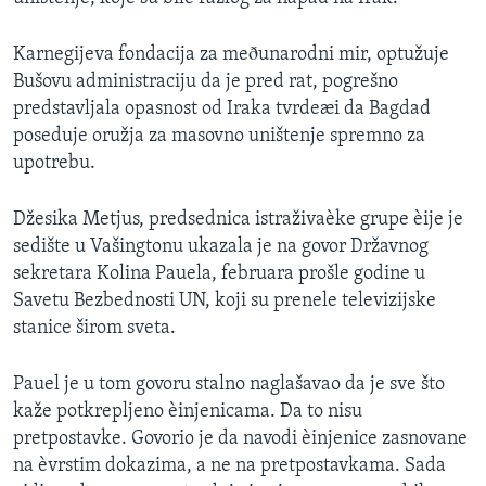
SPORT
Karnegijeva fondacija za meðunarodni mir, optužuje
INTERVJU
Bušovu administraciju da je pred rat, pogrešno
predstavljala opasnost od Iraka tvrdeæi da Bagdad
poseduje oružja za masovno uništenje spremno za
upotrebu.
Džesika Metjus, predsednica istraživaèke grupe èije je
sedište u Vašingtonu ukazala je na govor Državnog
sekretara Kolina Pauela, februara prošle godine u
Savetu Bezbednosti UN, koji su prenele televizijske
stanice širom sveta.
Pauel je u tom govoru stalno naglašavao da je sve što
kaže potkrepljeno èinjenicama. Da to nisu
pretpostavke. Govorio je da navodi èinjenice zasnovane
na èvrstim dokazima, a ne na pretpostavkama. Sada