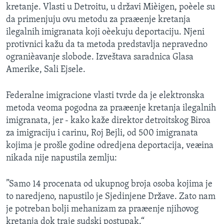
kretanje. Vlasti u Detroitu, u državi Mièigen, poèele su
SPORT
da primenjuju ovu metodu za praæenje kretanja
INTERVJU
ilegalnih imigranata koji oèekuju deportaciju. Njeni
protivnici kažu da ta metoda predstavlja nepravedno
ogranièavanje slobode. Izveštava saradnica Glasa
Amerike, Sali Ejsele.
Federalne imigracione vlasti tvrde da je elektronska
metoda veoma pogodna za praæenje kretanja ilegalnih
imigranata, jer - kako kaže direktor detroitskog Biroa
za imigraciju i carinu, Roj Bejli, od 500 imigranata
kojima je prošle godine odredjena deportacija, veæina
nikada nije napustila zemlju:
”Samo 14 procenata od ukupnog broja osoba kojima je
to naredjeno, napustilo je Sjedinjene Države. Zato nam
je potreban bolji mehanizam za praæenje njihovog
kretanja dok traje sudski postupak.“