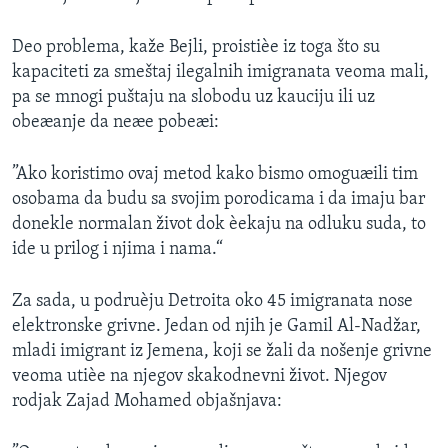
Deo problema, kaže Bejli, proistièe iz toga što su
kapaciteti za smeštaj ilegalnih imigranata veoma mali,
pa se mnogi puštaju na slobodu uz kauciju ili uz
obeæanje da neæe pobeæi:
”Ako koristimo ovaj metod kako bismo omoguæili tim
osobama da budu sa svojim porodicama i da imaju bar
donekle normalan život dok èekaju na odluku suda, to
ide u prilog i njima i nama.“
Za sada, u podruèju Detroita oko 45 imigranata nose
elektronske grivne. Jedan od njih je Gamil Al-Nadžar,
mladi imigrant iz Jemena, koji se žali da nošenje grivne
veoma utièe na njegov skakodnevni život. Njegov
rodjak Zajad Mohamed objašnjava: