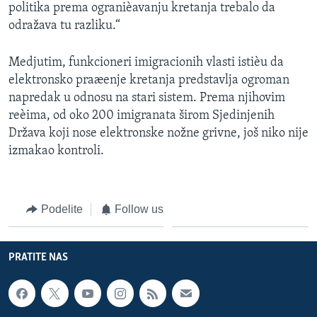
politika prema ogranièavanju kretanja trebalo da
odražava tu razliku.“
Medjutim, funkcioneri imigracionih vlasti istièu da
elektronsko praæenje kretanja predstavlja ogroman
napredak u odnosu na stari sistem. Prema njihovim
reèima, od oko 200 imigranata širom Sjedinjenih
Država koji nose elektronske nožne grivne, još niko nije
izmakao kontroli.
Podelite
Follow us
PRATITE NAS