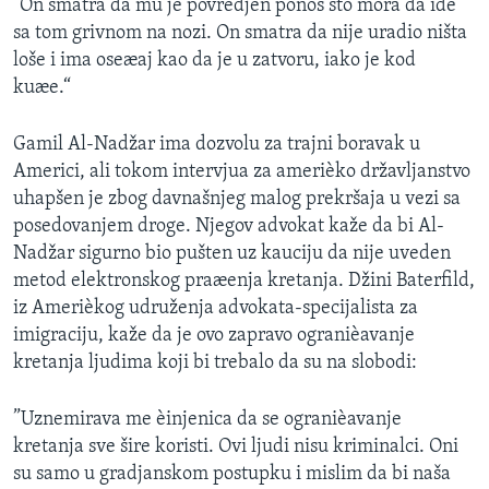
”On smatra da mu je povredjen ponos što mora da ide
sa tom grivnom na nozi. On smatra da nije uradio ništa
loše i ima oseæaj kao da je u zatvoru, iako je kod
kuæe.“
Gamil Al-Nadžar ima dozvolu za trajni boravak u
Americi, ali tokom intervjua za amerièko državljanstvo
uhapšen je zbog davnašnjeg malog prekršaja u vezi sa
posedovanjem droge. Njegov advokat kaže da bi Al-
Nadžar sigurno bio pušten uz kauciju da nije uveden
metod elektronskog praæenja kretanja. Džini Baterfild,
iz Amerièkog udruženja advokata-specijalista za
imigraciju, kaže da je ovo zapravo ogranièavanje
kretanja ljudima koji bi trebalo da su na slobodi:
”Uznemirava me èinjenica da se ogranièavanje
kretanja sve šire koristi. Ovi ljudi nisu kriminalci. Oni
su samo u gradjanskom postupku i mislim da bi naša