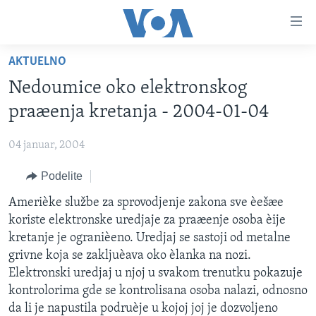
Linkovi
Idi
na
AKTUELNO
glavni
NASLOVNA
sadržaj
Nedoumice oko elektronskog
RUBRIKE
Idi
praæenja kretanja - 2004-01-04
na
TV PROGRAM
AMERIKA
glavnu
04 januar, 2004
BALKAN
OTVORENI STUDIO
navigaciju
Learning English
Idi
Podelite
GLOBALNE TEME
IZ AMERIKE
na
PRATITE NAS
Amerièke službe za sprovodjenje zakona sve èešæe
EKONOMIJA
pretragu
koriste elektronske uredjaje za praæenje osoba èije
NAUKA I TEHNOLOGIJA
kretanje je ogranièeno. Uredjaj se sastoji od metalne
MEDICINA
grivne koja se zakljuèava oko èlanka na nozi.
Jezici
Elektronski uredjaj u njoj u svakom trenutku pokazuje
KULTURA
kontrolorima gde se kontrolisana osoba nalazi, odnosno
DRUŠTVO
da li je napustila podruèje u kojoj joj je dozvoljeno