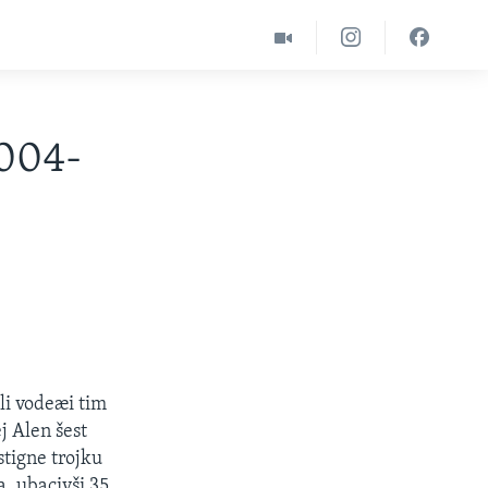
2004-
li vodeæi tim
j Alen šest
stigne trojku
a, ubacivši 35