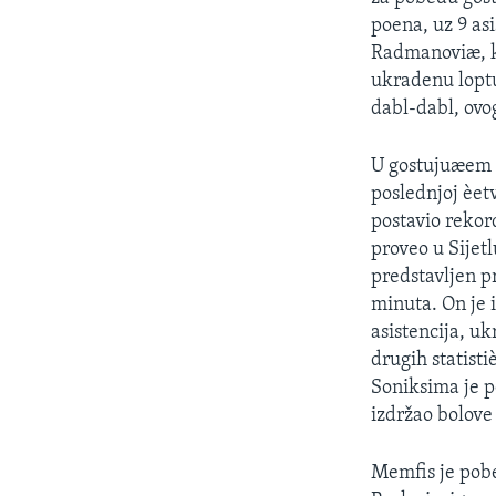
SPORT
poena, uz 9 as
INTERVJU
Radmanoviæ, ko
ukradenu loptu
dabl-dabl, ovog
U gostujuæem t
poslednjoj èetv
postavio rekor
proveo u Sijetl
predstavljen pr
minuta. On je 
asistencija, u
drugih statist
Soniksima je po
izdržao bolove 
Memfis je pobe