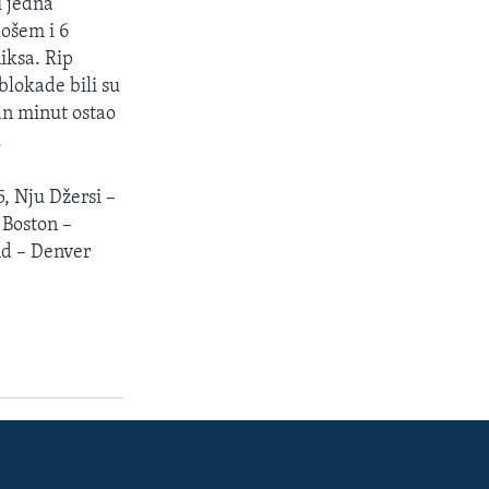
i jedna
košem i 6
niksa. Rip
blokade bili su
an minut ostao
.
, Nju Džersi –
 Boston –
nd – Denver