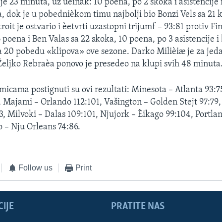
je 23 minuta, uz uèinak: 10 poena, po 2 skoka i asistencije 
, dok je u pobednièkom timu najbolji bio Bonzi Vels sa 21 
troit je ostvario i èetvrti uzastopni trijumf – 93:81 protiv Fi
poena i Ben Valas sa 22 skoka, 10 poena, po 3 asistencije i 
za 20 pobedu «klipova» ove sezone. Darko Milièiæ je za jed
Željko Rebraèa ponovo je presedeo na klupi svih 48 minuta
micama postignuti su ovi rezultati: Minesota – Atlanta 93:75
, Majami – Orlando 112:101, Vašington – Golden Stejt 97:79,
3, Milvoki – Dalas 109:101, Njujork – Èikago 99:104, Portla
o – Nju Orleans 74:86.
Follow us
Print
IJE
PRATITE NAS