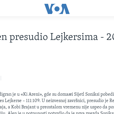
en presudio Lejkersima - 
digran je u «Ki Areni», gde su domaæi Sijetl Soniksi pobedi
es Lejkerse – 111:109. U neizvesnoj završnici, presudio je Re
aja, a Kobi Brajant u preostalom vremenu nije uspeo da po
iju. Alen je u potpunosti potvrdio da je prva zvezda Soniks