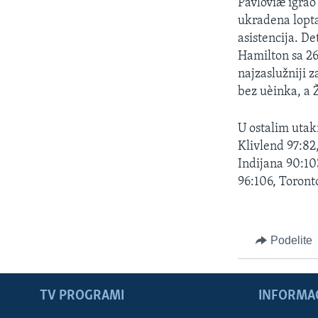
Pavloviæ igrao 
ukradena lopta
asistencija. De
Hamilton sa 26 
najzaslužniji 
bez uèinka, a 
U ostalim utak
Klivlend 97:82
Indijana 90:10
96:106, Toront
Podelite
TV PROGRAMI
INFORMAC