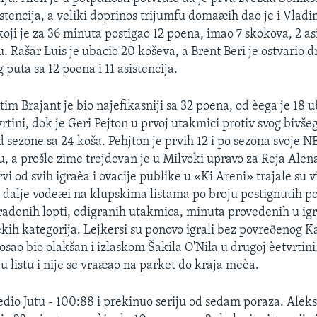
istencija, a veliki doprinos trijumfu domaæih dao je i Vladi
ji je za 36 minuta postigao 12 poena, imao 7 skokova, 2 asis
. Rašar Luis je ubacio 20 koševa, a Brent Beri je ostvario d
 puta sa 12 poena i 11 asistencija.
im Brajant je bio najefikasniji sa 32 poena, od èega je 18 u
rtini, dok je Geri Pejton u prvoj utakmici protiv svog bivšeg
d sezone sa 24 koša. Pehjton je prvih 12 i po sezona svoje N
u, a prošle zime trejdovan je u Milvoki upravo za Reja Alena
vi od svih igraèa i ovacije publike u «Ki Areni» trajale su 
i dalje vodeæi na klupskima listama po broju postignutih p
kradenih lopti, odigranih utakmica, minuta provedenih u igr
ièkih kategorija. Lejkersi su ponovo igrali bez povreðenog 
sao bio olakšan i izlaskom Šakila O'Nila u drugoj èetvrtini.
u listu i nije se vraæao na parket do kraja meèa.
dio Jutu - 100:88 i prekinuo seriju od sedam poraza. Alek