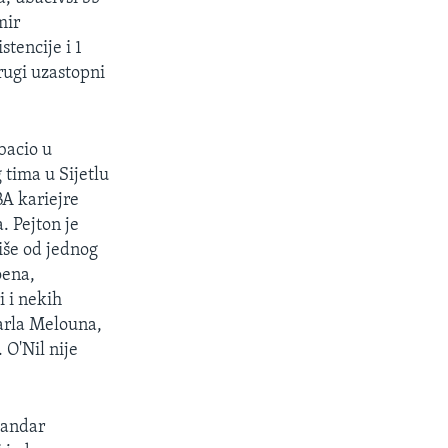
mir
tencije i 1
rugi uzastopni
bacio u
 tima u Sijetlu
BA kariejre
. Pejton je
više od jednog
oena,
i i nekih
Karla Melouna,
 O'Nil nije
sandar