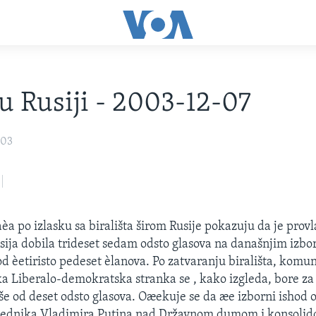
 u Rusiji - 2003-12-07
003
aèa po izlasku sa birališta širom Rusije pokazuju da je pro
sija dobila trideset sedam odsto glasova na današnjim izbo
 èetiristo pedeset èlanova. Po zatvaranju birališta, komun
èka Liberalo-demokratska stranka se , kako izgleda, bore z
iše od deset odsto glasova. Oæekuje se da æe izborni ishod o
sednika Vladimira Putina nad Državnom dumom i konsolido