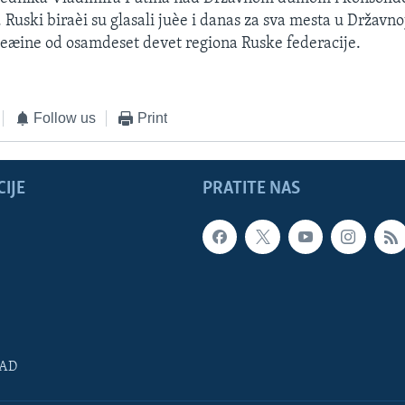
Ruski biraèi su glasali juèe i danas za sva mesta u Državno
eæine od osamdeset devet regiona Ruske federacije.
Follow us
Print
IJE
PRATITE NAS
SAD