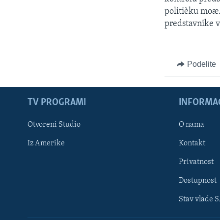
SPORT
politièku moæ. 
INTERVJU
predstavnike v
Podelite
TV PROGRAMI
INFORMAC
Otvoreni Studio
O nama
Iz Amerike
Kontakt
Privatnost
Dostupnost
Stav vlade 
Learning English