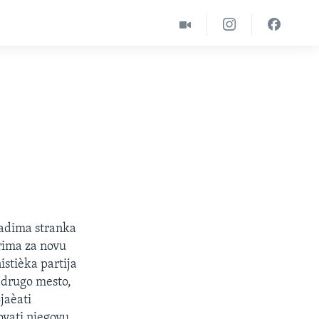
vladima stranka
rima za novu
istièka partija
a drugo mesto,
jaèati
vati njegovu