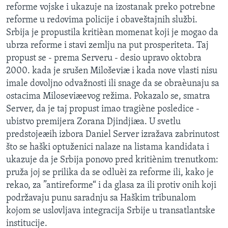
reforme vojske i ukazuje na izostanak preko potrebne
reforme u redovima policije i obaveštajnih službi.
Srbija je propustila kritièan momenat koji je mogao da
ubrza reforme i stavi zemlju na put prosperiteta. Taj
propust se - prema Serveru - desio upravo oktobra
2000. kada je srušen Miloševiæ i kada nove vlasti nisu
imale dovoljno odvažnosti ili snage da se obraèunaju sa
ostacima Miloseviæevog režima. Pokazalo se, smatra
Server, da je taj propust imao tragiène posledice -
ubistvo premijera Zorana Djindjiæa. U svetlu
predstojeæih izbora Daniel Server izražava zabrinutost
što se haški optuženici nalaze na listama kandidata i
ukazuje da je Srbija ponovo pred kritiènim trenutkom:
pruža joj se prilika da se odluèi za reforme ili, kako je
rekao, za ”antireforme“ i da glasa za ili protiv onih koji
podržavaju punu saradnju sa Haškim tribunalom
kojom se uslovljava integracija Srbije u transatlantske
institucije.