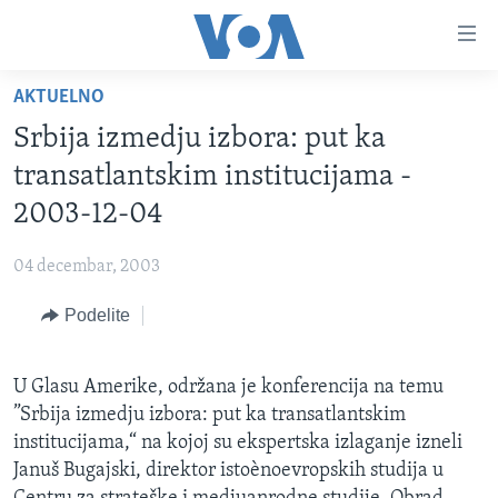
Linkovi
Idi
na
AKTUELNO
glavni
NASLOVNA
sadržaj
Srbija izmedju izbora: put ka
RUBRIKE
Idi
transatlantskim institucijama -
na
TV PROGRAM
AMERIKA
2003-12-04
glavnu
BALKAN
OTVORENI STUDIO
navigaciju
Learning English
04 decembar, 2003
Idi
GLOBALNE TEME
IZ AMERIKE
na
Podelite
PRATITE NAS
EKONOMIJA
pretragu
NAUKA I TEHNOLOGIJA
U Glasu Amerike, održana je konferencija na temu
MEDICINA
”Srbija izmedju izbora: put ka transatlantskim
Jezici
KULTURA
institucijama,“ na kojoj su ekspertska izlaganje izneli
Januš Bugajski, direktor istoènoevropskih studija u
DRUŠTVO