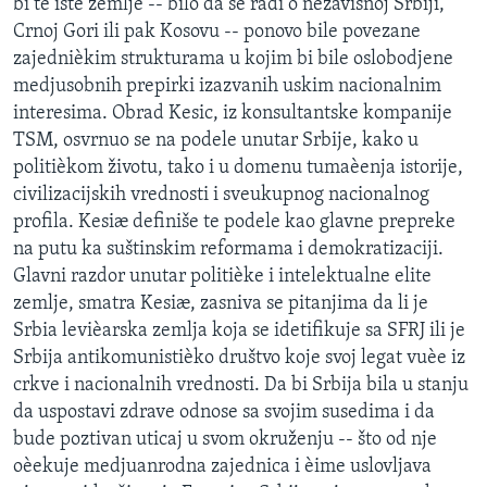
bi te iste zemlje -- bilo da se radi o nezavisnoj Srbiji,
Crnoj Gori ili pak Kosovu -- ponovo bile povezane
zajednièkim strukturama u kojim bi bile oslobodjene
medjusobnih prepirki izazvanih uskim nacionalnim
interesima. Obrad Kesic, iz konsultantske kompanije
TSM, osvrnuo se na podele unutar Srbije, kako u
politièkom životu, tako i u domenu tumaèenja istorije,
civilizacijskih vrednosti i sveukupnog nacionalnog
profila. Kesiæ definiše te podele kao glavne prepreke
na putu ka suštinskim reformama i demokratizaciji.
Glavni razdor unutar politièke i intelektualne elite
zemlje, smatra Kesiæ, zasniva se pitanjima da li je
Srbia levièarska zemlja koja se idetifikuje sa SFRJ ili je
Srbija antikomunistièko društvo koje svoj legat vuèe iz
crkve i nacionalnih vrednosti. Da bi Srbija bila u stanju
da uspostavi zdrave odnose sa svojim susedima i da
bude poztivan uticaj u svom okruženju -- što od nje
oèekuje medjuanrodna zajednica i èime uslovljava