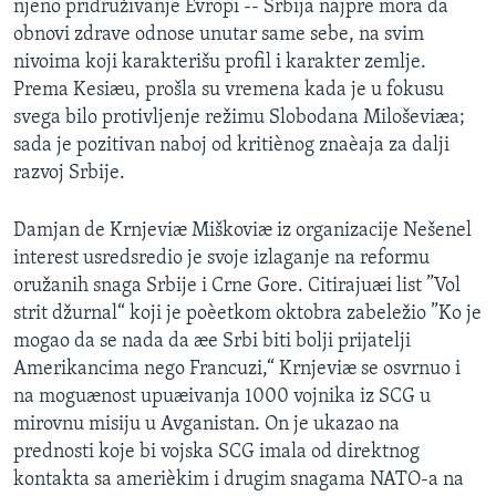
njeno pridruživanje Evropi -- Srbija najpre mora da
obnovi zdrave odnose unutar same sebe, na svim
nivoima koji karakterišu profil i karakter zemlje.
Prema Kesiæu, prošla su vremena kada je u fokusu
svega bilo protivljenje režimu Slobodana Miloševiæa;
sada je pozitivan naboj od kritiènog znaèaja za dalji
razvoj Srbije.
Damjan de Krnjeviæ Miškoviæ iz organizacije Nešenel
interest usredsredio je svoje izlaganje na reformu
oružanih snaga Srbije i Crne Gore. Citirajuæi list ”Vol
strit džurnal“ koji je poèetkom oktobra zabeležio ”Ko je
mogao da se nada da æe Srbi biti bolji prijatelji
Amerikancima nego Francuzi,“ Krnjeviæ se osvrnuo i
na moguænost upuæivanja 1000 vojnika iz SCG u
mirovnu misiju u Avganistan. On je ukazao na
prednosti koje bi vojska SCG imala od direktnog
kontakta sa amerièkim i drugim snagama NATO-a na