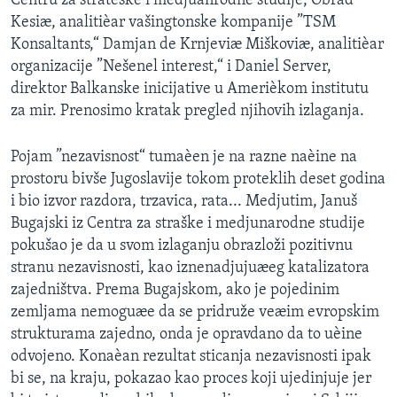
Centru za strateške i medjuanrodne studije, Obrad
SPORT
Kesiæ, analitièar vašingtonske kompanije ”TSM
Konsaltants,“ Damjan de Krnjeviæ Miškoviæ, analitièar
INTERVJU
organizacije ”Nešenel interest,“ i Daniel Server,
direktor Balkanske inicijative u Amerièkom institutu
za mir. Prenosimo kratak pregled njihovih izlaganja.
Pojam ”nezavisnost“ tumaèen je na razne naèine na
prostoru bivše Jugoslavije tokom proteklih deset godina
i bio izvor razdora, trzavica, rata... Medjutim, Januš
Bugajski iz Centra za straške i medjunarodne studije
pokušao je da u svom izlaganju obrazloži pozitivnu
stranu nezavisnosti, kao iznenadjujuæeg katalizatora
zajedništva. Prema Bugajskom, ako je pojedinim
zemljama nemoguæe da se pridruže veæim evropskim
strukturama zajedno, onda je opravdano da to uèine
odvojeno. Konaèan rezultat sticanja nezavisnosti ipak
bi se, na kraju, pokazao kao proces koji ujedinjuje jer