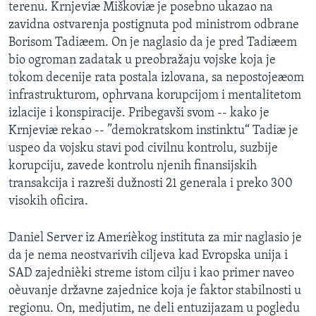
terenu. Krnjeviæ Miškoviæ je posebno ukazao na
zavidna ostvarenja postignuta pod ministrom odbrane
Borisom Tadiæem. On je naglasio da je pred Tadiæem
bio ogroman zadatak u preobražaju vojske koja je
tokom decenije rata postala izlovana, sa nepostojeæom
infrastrukturom, ophrvana korupcijom i mentalitetom
izlacije i konspiracije. Pribegavši svom -- kako je
Krnjeviæ rekao -- ”demokratskom instinktu“ Tadiæ je
uspeo da vojsku stavi pod civilnu kontrolu, suzbije
korupciju, zavede kontrolu njenih finansijskih
transakcija i razreši dužnosti 21 generala i preko 300
visokih oficira.
Daniel Server iz Amerièkog instituta za mir naglasio je
da je nema neostvarivih ciljeva kad Evropska unija i
SAD zajednièki streme istom cilju i kao primer naveo
oèuvanje državne zajednice koja je faktor stabilnosti u
regionu. On, medjutim, ne deli entuzijazam u pogledu