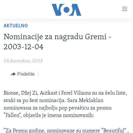
Linkovi
Idi
na
AKTUELNO
glavni
NASLOVNA
sadržaj
Nominacije za nagradu Gremi -
RUBRIKE
Idi
2003-12-04
na
TV PROGRAM
AMERIKA
glavnu
04 decembar, 2003
BALKAN
OTVORENI STUDIO
navigaciju
Learning English
Idi
Podelite
GLOBALNE TEME
IZ AMERIKE
na
PRATITE NAS
EKONOMIJA
pretragu
Bionse, Džej Zi, Autkast i Ferel Viliams su na èelu liste,
NAUKA I TEHNOLOGIJA
svaki sa po šest nominacija. Sara Meklaklan
MEDICINA
nominovana za najbolju pop pevaèicu za pesmu
Jezici
”Fallen“, objavila je imena nominovanih:
KULTURA
DRUŠTVO
”Za Pesmu godine, nominovane su numere ”Beautiful“ ,