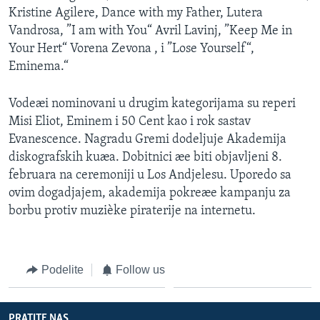
Kristine Agilere, Dance with my Father, Lutera
SPORT
Vandrosa, ”I am with You“ Avril Lavinj, ”Keep Me in
INTERVJU
Your Hert“ Vorena Zevona , i ”Lose Yourself“,
Eminema.“
Vodeæi nominovani u drugim kategorijama su reperi
Misi Eliot, Eminem i 50 Cent kao i rok sastav
Evanescence. Nagradu Gremi dodeljuje Akademija
diskografskih kuæa. Dobitnici æe biti objavljeni 8.
februara na ceremoniji u Los Andjelesu. Uporedo sa
ovim dogadjajem, akademija pokreæe kampanju za
borbu protiv muzièke piraterije na internetu.
Podelite
Follow us
PRATITE NAS