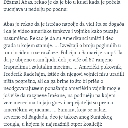
Džamal Abas, rekao je da je bio u kuæi kada je poèela
pucnjava u nedelju po podne:
Abas je rekao da je istrèao napolje da vidi šta se dogaða
i da je video amerièke tenkove i vojnike kako pucaju
nasumièno. Rekao je da su Amerikanci uništili deo
grada u kojem stanuje. ... Izveštaji o broju poginulih u
tom incidentu se razilaze. Policija u Samari je saopštila
da je ubijeno osam ljudi, dok je više od 50 ranjeno
šrapnelima i zalutalim mecima. ... Amerièki pukovnik,
Frederik Radešajm, istièe da njegovi vojnici nisu uradili
ništa pogrešno, ali da ga brine to što bi prièe o
neodgovarajuæem ponašanju amerièkih vojnik mogle
još više da razgneve Iraèane, na podruèju na kojem
veæ mesecima tinjaju gnev i neprijateljstvo prema
amerièkim vojnicima. ... Samara, koja se nalazi
severno od Bagdada, deo je takozvanog Sunitskog
trougla, u kojem je najsnažniji otpor koaliciji: