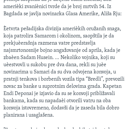
SPORT
amerièki zvaniènici tvrde da je broj mrtvih 54. Iz
Bagdada se javlja novinarka Glasa Amerike, Ališa Rju:
INTERVJU
Èetvrta pešadijska divizija amerièkih oružanih snaga,
koja patrolira Samarom i okolinom, saopštila je da
prekjuèerašnja razmena vatre predstavlja
najsmrtonosnije bojno angažovanje od aprila, kada je
zbaèen Sadam Husein. ... Nekoliko vojnika, koji su
uèestvovli u sukobu pre dva dana, rekli su juèe
novinarima u Samari da su dva odvojena konvoja, u
pratnji tenkova i borbenih vozila tipa “Bredli”, prevozili
novac za banke u suprotnim delovima grada. Kapetan
Endi Deponai je izjavio da su se konvoji približavali
bankama, kada su napadaèi otvorili vatru na oba
konvoja istovremeno, dodavši da je zaseda bila dobro
planirana i usaglašena.