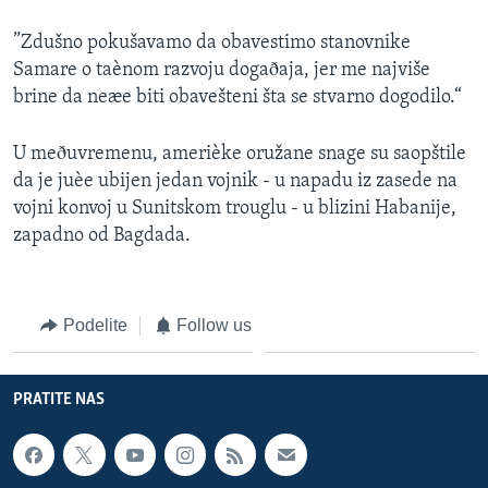
”Zdušno pokušavamo da obavestimo stanovnike
Samare o taènom razvoju dogaðaja, jer me najviše
brine da neæe biti obavešteni šta se stvarno dogodilo.“
U meðuvremenu, amerièke oružane snage su saopštile
da je juèe ubijen jedan vojnik - u napadu iz zasede na
vojni konvoj u Sunitskom trouglu - u blizini Habanije,
zapadno od Bagdada.
Podelite
Follow us
PRATITE NAS