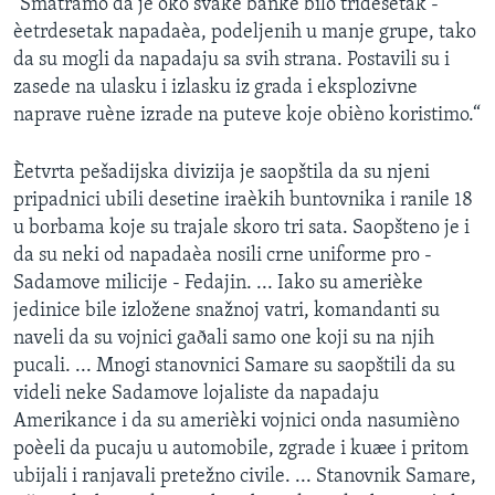
”Smatramo da je oko svake banke bilo tridesetak -
èetrdesetak napadaèa, podeljenih u manje grupe, tako
da su mogli da napadaju sa svih strana. Postavili su i
zasede na ulasku i izlasku iz grada i eksplozivne
naprave ruène izrade na puteve koje obièno koristimo.“
Èetvrta pešadijska divizija je saopštila da su njeni
pripadnici ubili desetine iraèkih buntovnika i ranile 18
u borbama koje su trajale skoro tri sata. Saopšteno je i
da su neki od napadaèa nosili crne uniforme pro -
Sadamove milicije - Fedajin. ... Iako su amerièke
jedinice bile izložene snažnoj vatri, komandanti su
naveli da su vojnici gaðali samo one koji su na njih
pucali. ... Mnogi stanovnici Samare su saopštili da su
videli neke Sadamove lojaliste da napadaju
Amerikance i da su amerièki vojnici onda nasumièno
poèeli da pucaju u automobile, zgrade i kuæe i pritom
ubijali i ranjavali pretežno civile. ... Stanovnik Samare,