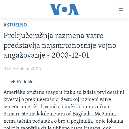
Linkovi
Idi
na
AKTUELNO
glavni
NASLOVNA
sadržaj
Prekjuèerašnja razmena vatre
RUBRIKE
Idi
predstavlja najsmrtonosnije vojno
na
TV PROGRAM
AMERIKA
angažovanje - 2003-12-01
glavnu
BALKAN
OTVORENI STUDIO
navigaciju
Learning English
01 decembar, 2003
Idi
GLOBALNE TEME
IZ AMERIKE
na
Podelite
PRATITE NAS
EKONOMIJA
pretragu
Amerièke oružane snage u Iraku su izdale prvi detaljni
NAUKA I TEHNOLOGIJA
izveštaj o prekjuèerašnjoj žestokoj razmeni vatre
MEDICINA
izmeðu amerièkih vojnika i iraèkih buntovnika u
Jezici
Samari, stotinak kilometara od Bagdada. Meðutim,
KULTURA
nema taènih podataka o broju poginulih, jer je lokalna
DRUŠTVO
policija saopštila da je ubijeno osam Iraèana, dok