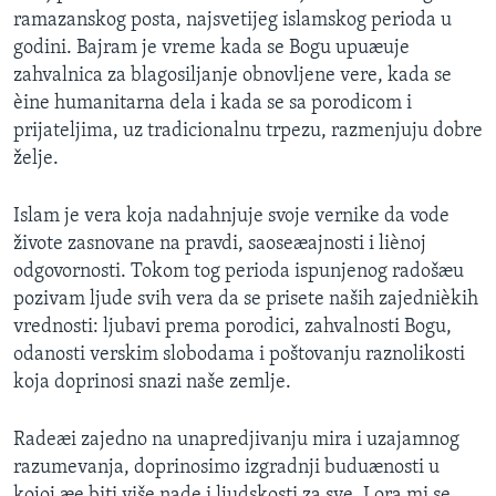
ramazanskog posta, najsvetijeg islamskog perioda u
SPORT
godini. Bajram je vreme kada se Bogu upuæuje
INTERVJU
zahvalnica za blagosiljanje obnovljene vere, kada se
èine humanitarna dela i kada se sa porodicom i
prijateljima, uz tradicionalnu trpezu, razmenjuju dobre
želje.
Islam je vera koja nadahnjuje svoje vernike da vode
živote zasnovane na pravdi, saoseæajnosti i liènoj
odgovornosti. Tokom tog perioda ispunjenog radošæu
pozivam ljude svih vera da se prisete naših zajednièkih
vrednosti: ljubavi prema porodici, zahvalnosti Bogu,
odanosti verskim slobodama i poštovanju raznolikosti
koja doprinosi snazi naše zemlje.
Radeæi zajedno na unapredjivanju mira i uzajamnog
razumevanja, doprinosimo izgradnji buduænosti u
kojoj æe biti više nade i ljudskosti za sve. Lora mi se