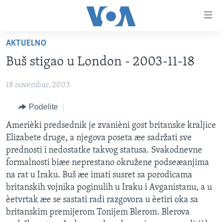
Linkovi
Idi
na
AKTUELNO
glavni
NASLOVNA
sadržaj
Buš stigao u London - 2003-11-18
RUBRIKE
Idi
na
18 novembar, 2003
TV PROGRAM
AMERIKA
glavnu
Podelite
BALKAN
OTVORENI STUDIO
navigaciju
Learning English
Idi
GLOBALNE TEME
IZ AMERIKE
Amerièki predsednik je zvanièni gost britanske kraljice
na
Elizabete druge, a njegova poseta æe sadržati sve
PRATITE NAS
EKONOMIJA
pretragu
prednosti i nedostatke takvog statusa. Svakodnevne
NAUKA I TEHNOLOGIJA
formalnosti biæe neprestano okružene podseæanjima
na rat u Iraku. Buš æe imati susret sa porodicama
MEDICINA
britanskih vojnika poginulih u Iraku i Avganistanu, a u
Jezici
KULTURA
èetvrtak æe se sastati radi razgovora u èetiri oka sa
britanskim premijerom Tonijem Blerom. Blerova
DRUŠTVO