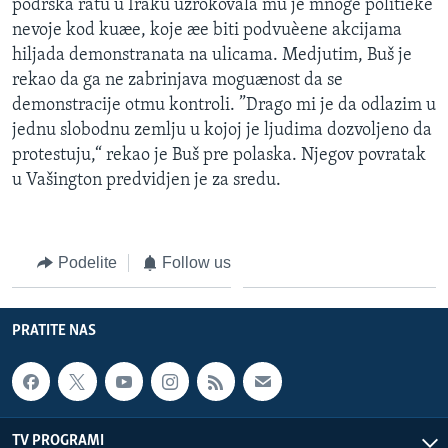
podrška ratu u Iraku uzrokovala mu je mnoge politièke
SPORT
nevoje kod kuæe, koje æe biti podvuèene akcijama
hiljada demonstranata na ulicama. Medjutim, Buš je
INTERVJU
rekao da ga ne zabrinjava moguænost da se
demonstracije otmu kontroli. ”Drago mi je da odlazim u
jednu slobodnu zemlju u kojoj je ljudima dozvoljeno da
protestuju,“ rekao je Buš pre polaska. Njegov povratak
u Vašington predvidjen je za sredu.
Podelite
Follow us
PRATITE NAS
TV PROGRAMI