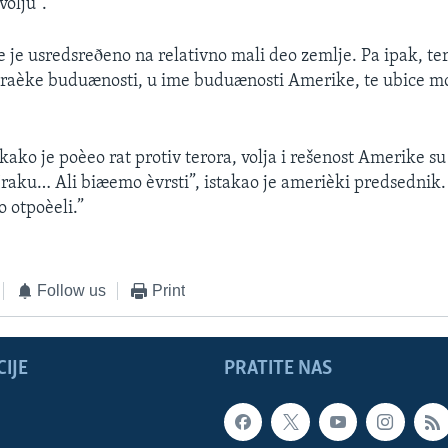
volju”.
e je usredsreðeno na relativno mali deo zemlje. Pa ipak, ter
iraèke buduænosti, u ime buduænosti Amerike, te ubice mo
kako je poèeo rat protiv terora, volja i rešenost Amerike su
Iraku… Ali biæemo èvrsti”, istakao je amerièki predsednik
o otpoèeli.”
Follow us
Print
IJE
PRATITE NAS