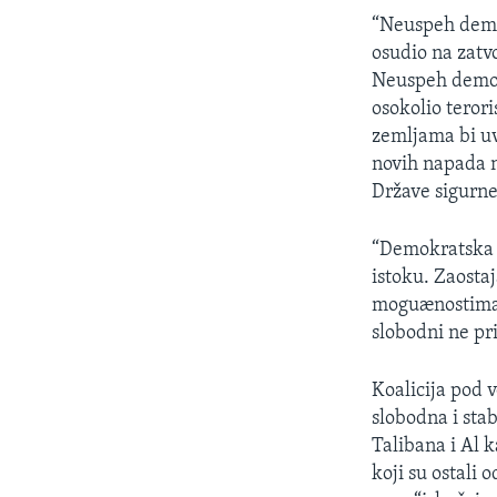
SPORT
“Neuspeh demok
INTERVJU
osudio na zatv
Neuspeh demokr
osokolio teror
zemljama bi uv
novih napada n
Države sigurne
“Demokratska r
istoku. Zaosta
moguænostima. A
slobodni ne pr
Koalicija pod 
slobodna i stab
Talibana i Al k
koji su ostali 