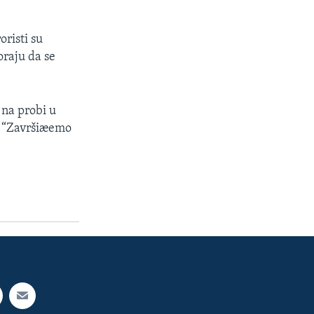
oristi su
raju da se
 na probi u
. “Završiæemo