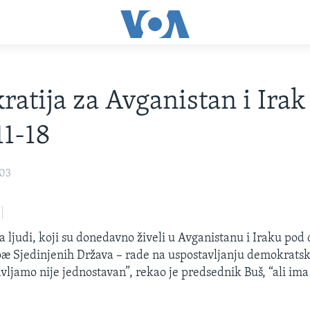
atija za Avganistan i Irak
1-18
003
a ljudi, koji su donedavno živeli u Avganistanu i Iraku pod
æ Sjedinjenih Država – rade na uspostavljanju demokratsk
avljamo nije jednostavan”, rekao je predsednik Buš, “ali ima