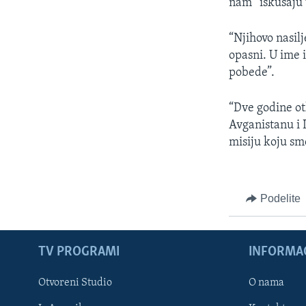
nam “iskušaju 
“Njihovo nasilj
opasni. U ime 
pobede”.
“Dve godine ot
Avganistanu i 
misiju koju sm
Podelite
TV PROGRAMI
INFORMAC
Otvoreni Studio
O nama