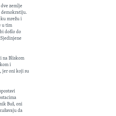
e dve zemlje
u demokratiju.
èku mrežu i
e u tim
bi došlo do
 Sjedinjene
 i na Bliskom
tkom i
jer oni koji su
spostavi
 ostacima
nik Buš, oni
okušavaju da