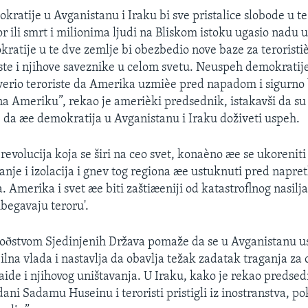
ratije u Avganistanu i Iraku bi sve pristalice slobode u t
or ili smrt i milionima ljudi na Bliskom istoku ugasio nadu 
atije u te dve zemlje bi obezbedio nove baze za teroristi
iste i njihove saveznike u celom svetu. Neuspeh demokratij
erio teroriste da Amerika uzmièe pred napadom i sigurno 
a Ameriku”, rekao je amerièki predsednik, istakavši da su
 da æe demokratija u Avganistanu i Iraku doživeti uspeh.
evolucija koja se širi na ceo svet, konaèno æe se ukoreniti
janje i izolacija i gnev tog regiona æe ustuknuti pred napre
merika i svet æe biti zaštiæeniji od katastroflnog nasilja, 
ibegavaju teroru'.
voðstvom Sjedinjenih Država pomaže da se u Avganistanu u
ilna vlada i nastavlja da obavlja težak zadatak traganja za
aide i njihovog uništavanja. U Iraku, kako je rekao predsed
odani Sadamu Huseinu i teroristi pristigli iz inostranstva, p