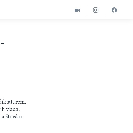
 -
 diktaturom,
ih vlada.
 suštinsku