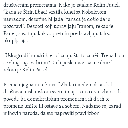
društvenim promenama. Kako je istakao Kolin Pauel,
“kada se Širin Ebadi vratila kuæi sa Nobelovom
nagradom, desetine hiljada Iranaca je došlo da je
pozdravi”. Despoti koji upravljaju Iranom, rekao je
Pauel, shvataju kakvu pretnju predstavljaju takva
okupljanja.
“Uskogrudi iranski klerici znaju šta to znaèi. Treba li da
se zbog toga zabrinu? Da li posle noæi sviæe dan?”
rekao je Kolin Pauel.
Prema njegovim reèima: “Vladari nedemokratskih
društava u islamskom svetu imaju samo dva izbora: da
povedu ka demokratskim promenama ili da ih te
promene unište ili ostave za sobom. Nadamo se, zarad
njihovih naroda, da æe napraviti pravi izbor”.