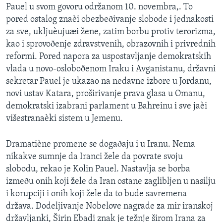
Pauel u svom govoru održanom 10. novembra,. To
SPORT
pored ostalog znaèi obezbeðivanje slobode i jednakosti
INTERVJU
za sve, ukljuèujuæi žene, zatim borbu protiv terorizma,
kao i sprovoðenje zdravstvenih, obrazovnih i privrednih
reformi. Pored napora za uspostavljanje demokratskih
vlada u novo-osloboðenom Iraku i Avganistanu, državni
sekretar Pauel je ukazao na nedavne izbore u Jordanu,
novi ustav Katara, proširivanje prava glasa u Omanu,
demokratski izabrani parlament u Bahreinu i sve jaèi
višestranaèki sistem u Jemenu.
Dramatiène promene se dogaðaju i u Iranu. Nema
nikakve sumnje da Iranci žele da povrate svoju
slobodu, rekao je Kolin Pauel. Nastavlja se borba
izmeðu onih koji žele da Iran ostane zaglibljen u nasilju
i korupciji i onih koji žele da to bude savremena
država. Dodeljivanje Nobelove nagrade za mir iranskoj
državljanki, Širin Ebadi znak je težnje širom Irana za