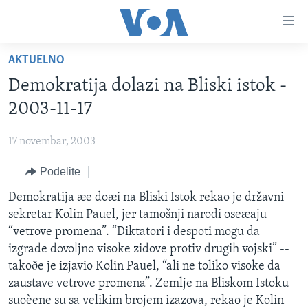
Linkovi
Idi
na
AKTUELNO
glavni
NASLOVNA
sadržaj
Demokratija dolazi na Bliski istok -
RUBRIKE
Idi
2003-11-17
na
TV PROGRAM
AMERIKA
glavnu
17 novembar, 2003
BALKAN
OTVORENI STUDIO
navigaciju
Learning English
Idi
Podelite
GLOBALNE TEME
IZ AMERIKE
na
PRATITE NAS
Demokratija æe doæi na Bliski Istok rekao je državni
EKONOMIJA
pretragu
sekretar Kolin Pauel, jer tamošnji narodi oseæaju
NAUKA I TEHNOLOGIJA
“vetrove promena”. “Diktatori i despoti mogu da
MEDICINA
izgrade dovoljno visoke zidove protiv drugih vojski” --
Jezici
takoðe je izjavio Kolin Pauel, “ali ne toliko visoke da
KULTURA
zaustave vetrove promena”. Zemlje na Bliskom Istoku
DRUŠTVO
suoèene su sa velikim brojem izazova, rekao je Kolin