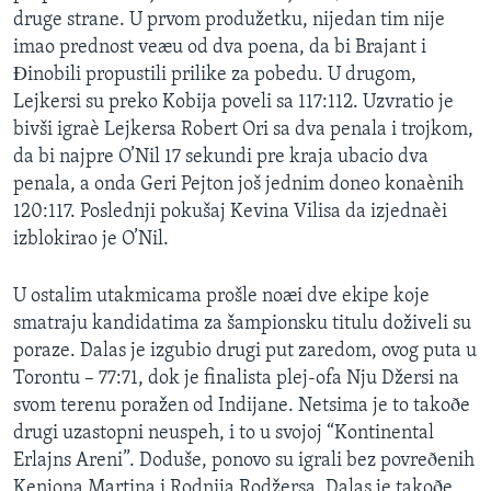
druge strane. U prvom produžetku, nijedan tim nije
imao prednost veæu od dva poena, da bi Brajant i
Ðinobili propustili prilike za pobedu. U drugom,
Lejkersi su preko Kobija poveli sa 117:112. Uzvratio je
bivši igraè Lejkersa Robert Ori sa dva penala i trojkom,
da bi najpre O’Nil 17 sekundi pre kraja ubacio dva
penala, a onda Geri Pejton još jednim doneo konaènih
120:117. Poslednji pokušaj Kevina Vilisa da izjednaèi
izblokirao je O’Nil.
U ostalim utakmicama prošle noæi dve ekipe koje
smatraju kandidatima za šampionsku titulu doživeli su
poraze. Dalas je izgubio drugi put zaredom, ovog puta u
Torontu – 77:71, dok je finalista plej-ofa Nju Džersi na
svom terenu poražen od Indijane. Netsima je to takoðe
drugi uzastopni neuspeh, i to u svojoj “Kontinental
Erlajns Areni”. Doduše, ponovo su igrali bez povreðenih
Kenjona Martina i Rodnija Rodžersa. Dalas je takoðe