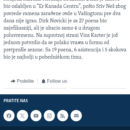
bio oslabljen u “Er Kanada Centru”, pošto Stiv Neš zbog
povrede ramena zaraðene ovde u Vašingtonu pre dva
dana nije igrao. Dirk Novicki je sa 27 poena bio
najefikasniji, ali je ubacio samo 4 u drugom
poluvremenu. Na suprotnoj strani Vins Karter je još
jednom potvrdio da se polako vraæa u formu od
pretprošle sezone. Sa 19 poena, 6 asistencija i 5 skokova
bio je najbolji u pobednièkom timu.
Podelite
Follow us
PRATITE NAS