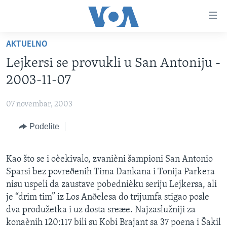
Linkovi
Idi
na
AKTUELNO
glavni
NASLOVNA
sadržaj
Lejkersi se provukli u San Antoniju -
RUBRIKE
Idi
2003-11-07
na
TV PROGRAM
AMERIKA
glavnu
07 novembar, 2003
BALKAN
OTVORENI STUDIO
navigaciju
Learning English
Idi
Podelite
GLOBALNE TEME
IZ AMERIKE
na
PRATITE NAS
EKONOMIJA
pretragu
Kao što se i oèekivalo, zvanièni šampioni San Antonio
NAUKA I TEHNOLOGIJA
Sparsi bez povreðenih Tima Dankana i Tonija Parkera
MEDICINA
nisu uspeli da zaustave pobednièku seriju Lejkersa, ali
Jezici
je “drim tim” iz Los Anðelesa do trijumfa stigao posle
KULTURA
dva produžetka i uz dosta sreæe. Najzaslužniji za
DRUŠTVO
konaènih 120:117 bili su Kobi Brajant sa 37 poena i Šakil