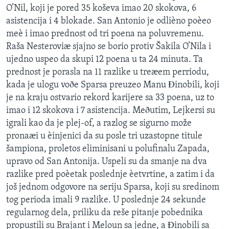
O’Nil, koji je pored 35 koševa imao 20 skokova, 6
SPORT
asistencija i 4 blokade. San Antonio je odlièno poèeo
INTERVJU
meè i imao prednost od tri poena na poluvremenu.
Raša Nesteroviæ sjajno se borio protiv Šakila O’Nila i
ujedno uspeo da skupi 12 poena u ta 24 minuta. Ta
prednost je porasla na 11 razlike u treæem perriodu,
kada je ulogu voðe Sparsa preuzeo Manu Ðinobili, koji
je na kraju ostvario rekord karijere sa 33 poena, uz to
imao i 12 skokova i 7 asistencija. Meðutim, Lejkersi su
igrali kao da je plej-of, a razlog se sigurno može
pronaæi u èinjenici da su posle tri uzastopne titule
šampiona, proletos eliminisani u polufinalu Zapada,
upravo od San Antonija. Uspeli su da smanje na dva
razlike pred poèetak poslednje èetvrtine, a zatim i da
još jednom odgovore na seriju Sparsa, koji su sredinom
tog perioda imali 9 razlike. U poslednje 24 sekunde
regularnog dela, priliku da reše pitanje pobednika
propustili su Brajant i Meloun sa jedne, a Ðinobili sa