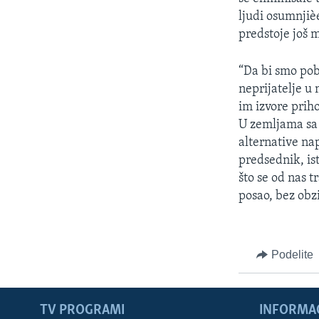
ljudi osumnjiè
predstoje još 
“Da bi smo pob
neprijatelje u
im izvore prih
U zemljama sa
alternative nap
predsednik, is
što se od nas 
posao, bez obzi
Podelite
TV PROGRAMI
INFORMAC