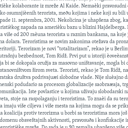
stièke kolaborante iz mreže Al Kaide. Nemaèki pravosudni 
iko osumnjièenih terorista, meðu kojima i neke koji su bili
apade 11. septembra, 2001. Nekolicina je uhapšena zbog, ka
oristièkog napada na amerièku bazu u blizini Hajdelberga
a više od 200 raèuna terorista u raznim bankama, na koje
na dolara. Teroristima se novim zakonima otežava da prona
itoriji. Terorizam je novi “totalitarizam”, rekao je u Berli
utrašnju bezbednost, Tom Ridž. Prvi put u istoriji èoveèans
oja bi se dokopala oružja za masovno uništavanje, mogla bi 
stanovništvom širom sveta. Teroristi, rekao je Tom Ridž, na
atska društva podrivajuæi slobodne vlade. Nije sluèajno da
enski podudario sa procesom globalizacije saobraæaja, tr
komunikacija. Iste povlastice u kojima uživaju slobodarski n
eta, stoje na raspolaganju i teroristima. To znaèi da su tero
 da imaju više ciljeva i više mesta na kojima mogu da se pri
a koalicija protiv terorizma u borbi sa teroristima mora još
 domenu obaveštajnih aktivnosti, pravosuða i konfiskacije i
teroristièke mreže. Do sada je u 90 zemalja uhapšeno više o