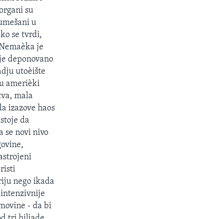
organi su
 umešani u
ko se tvrdi,
. Nemaèka je
 je deponovano
dju utoèište
nu amerièki
tva, mala
da izazove haos
stoje da
 se novi nivo
govine,
astrojeni
risti
kriju nego ikada
 intenzivnije
movine - da bi
d tri hiljade