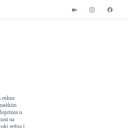
a rekao
nemaèkim
doprinos u
nosi na
nski režim i