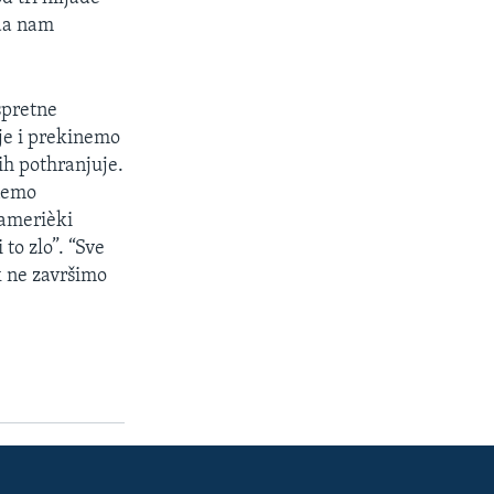
 da nam
spretne
je i prekinemo
ih pothranjuje.
nemo
 amerièki
to zlo”. “Sve
k ne završimo