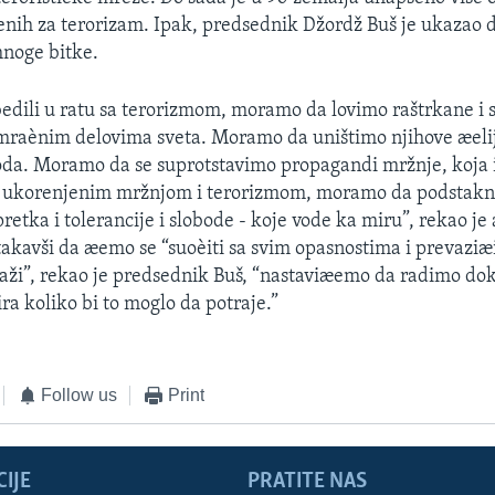
enih za terorizam. Ipak, predsednik Džordž Buš je ukazao
mnoge bitke.
edili u ratu sa terorizmom, moramo da lovimo raštrkane i 
 mraènim delovima sveta. Moramo da uništimo njihove æeli
oda. Moramo da se suprotstavimo propagandi mržnje, koja 
 ukorenjenim mržnjom i terorizmom, moramo da podstak
retka i tolerancije i slobode - koje vode ka miru”, rekao je
takavši da æemo se “suoèiti sa svim opasnostima i prevaziæi 
traži”, rekao je predsednik Buš, “nastaviæemo da radimo do
ra koliko bi to moglo da potraje.”
Follow us
Print
IJE
PRATITE NAS