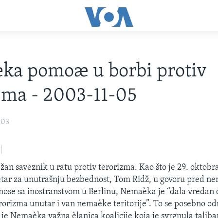
ka pomoæ u borbi protiv
zma - 2003-11-05
003
an saveznik u ratu protiv terorizma. Kao što je 29. oktobr
etar za unutrašnju bezbednost, Tom Ridž, u govoru pred 
ose sa inostranstvom u Berlinu, Nemaèka je “dala vredan 
erorizma unutar i van nemaèke teritorije”. To se posebno od
 je Nemaèka važna èlanica koalicije koja je svrgnula taliba