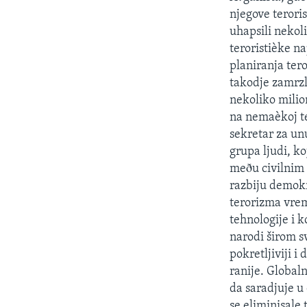
SPORT
njegove terori
INTERVJU
uhapsili nekol
teroristièke n
planiranja ter
takodje zamrzl
nekoliko milio
na nemaèkoj ter
sekretar za un
grupa ljudi, k
meðu civilnim 
razbiju demokr
terorizma vrem
tehnologije i 
narodi širom sv
pokretljiviji i
ranije. Globaln
da saradjuje u
se eliminisale 