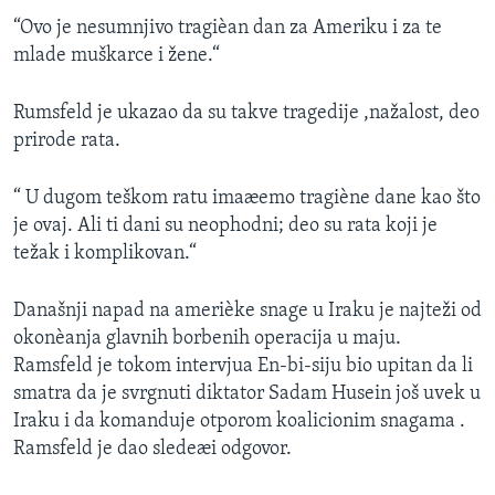
SPORT
“Ovo je nesumnjivo tragièan dan za Ameriku i za te
mlade muškarce i žene.“
INTERVJU
Rumsfeld je ukazao da su takve tragedije ,nažalost, deo
prirode rata.
“ U dugom teškom ratu imaæemo tragiène dane kao što
je ovaj. Ali ti dani su neophodni; deo su rata koji je
težak i komplikovan.“
Današnji napad na amerièke snage u Iraku je najteži od
okonèanja glavnih borbenih operacija u maju.
Ramsfeld je tokom intervjua En-bi-siju bio upitan da li
smatra da je svrgnuti diktator Sadam Husein još uvek u
Iraku i da komanduje otporom koalicionim snagama .
Ramsfeld je dao sledeæi odgovor.