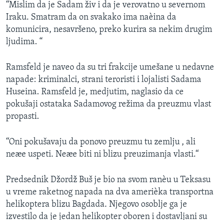
“Mislim da je Sadam živ i da je verovatno u severnom
Iraku. Smatram da on svakako ima naèina da
komunicira, nesavršeno, preko kurira sa nekim drugim
ljudima. “
Ramsfeld je naveo da su tri frakcije umešane u nedavne
napade: kriminalci, strani teroristi i lojalisti Sadama
Huseina. Ramsfeld je, medjutim, naglasio da ce
pokušaji ostataka Sadamovog režima da preuzmu vlast
propasti.
“Oni pokušavaju da ponovo preuzmu tu zemlju , ali
neæe uspeti. Neæe biti ni blizu preuzimanja vlasti.“
Predsednik Džordž Buš je bio na svom ranèu u Teksasu
u vreme raketnog napada na dva amerièka transportna
helikoptera blizu Bagdada. Njegovo osoblje ga je
izvestilo da je jedan helikopter oboren i dostavljani su