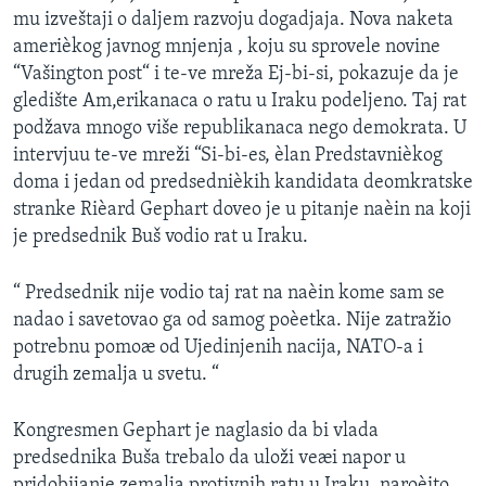
mu izveštaji o daljem razvoju dogadjaja. Nova naketa
amerièkog javnog mnjenja , koju su sprovele novine
“Vašington post“ i te-ve mreža Ej-bi-si, pokazuje da je
gledište Am,erikanaca o ratu u Iraku podeljeno. Taj rat
podžava mnogo više republikanaca nego demokrata. U
intervjuu te-ve mreži “Si-bi-es, èlan Predstavnièkog
doma i jedan od predsednièkih kandidata deomkratske
stranke Rièard Gephart doveo je u pitanje naèin na koji
je predsednik Buš vodio rat u Iraku.
“ Predsednik nije vodio taj rat na naèin kome sam se
nadao i savetovao ga od samog poèetka. Nije zatražio
potrebnu pomoæ od Ujedinjenih nacija, NATO-a i
drugih zemalja u svetu. “
Kongresmen Gephart je naglasio da bi vlada
predsednika Buša trebalo da uloži veæi napor u
pridobijanje zemalja protivnih ratu u Iraku, naroèito