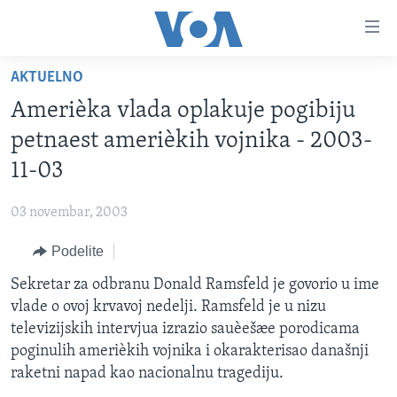
Linkovi
Idi
na
AKTUELNO
glavni
NASLOVNA
sadržaj
Amerièka vlada oplakuje pogibiju
RUBRIKE
Idi
petnaest amerièkih vojnika - 2003-
na
TV PROGRAM
AMERIKA
11-03
glavnu
BALKAN
OTVORENI STUDIO
navigaciju
Learning English
03 novembar, 2003
Idi
GLOBALNE TEME
IZ AMERIKE
na
Podelite
PRATITE NAS
EKONOMIJA
pretragu
Sekretar za odbranu Donald Ramsfeld je govorio u ime
NAUKA I TEHNOLOGIJA
vlade o ovoj krvavoj nedelji. Ramsfeld je u nizu
MEDICINA
televizijskih intervjua izrazio sauèešæe porodicama
Jezici
poginulih amerièkih vojnika i okarakterisao današnji
KULTURA
raketni napad kao nacionalnu tragediju.
DRUŠTVO