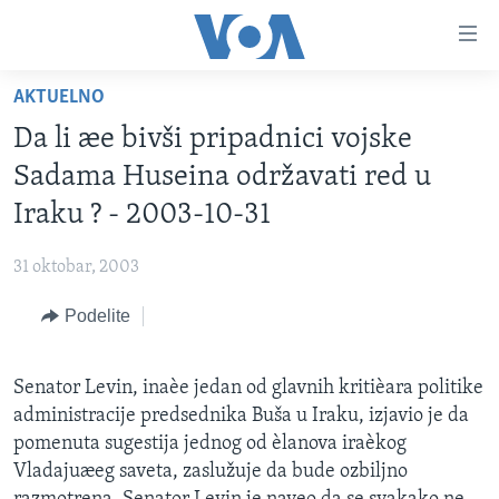
Linkovi
Idi
na
AKTUELNO
glavni
NASLOVNA
sadržaj
Da li æe bivši pripadnici vojske
RUBRIKE
Idi
Sadama Huseina održavati red u
na
TV PROGRAM
AMERIKA
Iraku ? - 2003-10-31
glavnu
BALKAN
OTVORENI STUDIO
navigaciju
Learning English
31 oktobar, 2003
Idi
GLOBALNE TEME
IZ AMERIKE
na
Podelite
PRATITE NAS
EKONOMIJA
pretragu
NAUKA I TEHNOLOGIJA
Senator Levin, inaèe jedan od glavnih kritièara politike
MEDICINA
administracije predsednika Buša u Iraku, izjavio je da
Jezici
KULTURA
pomenuta sugestija jednog od èlanova iraèkog
Vladajuæeg saveta, zaslužuje da bude ozbiljno
DRUŠTVO