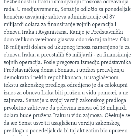
bezbednosti u Iraku i smanjvanju troškova održavanja
reda. U medjuvremenu, Senat je odložio za ponedeljak
konaèno usvajanje zahteva administracije od 87
milijardi dolara za finansiranje vojnih operacija i
obnovu Iraka i Avganistana. Ranije je Predstavnièki
dom velikom veæinom glasova odobrio taj zahtev. Oko
18 milijardi dolara od ukupnog iznosa namenjeno je za
obnovu Iraka, a preostalih 65 milijardi - za finansiranje
vojnih operacija. Posle pregovora izmedju predstavnika
Predstavnièkog doma i Senata, i uprkos protivljenju
demokrata i nekih republikanaca, u usaglašenom
tekstu zakonskog predloga odredjeno je da celokupni
iznos za obnovu Iraka biti pružen u vidu pomoæi, a ne
zajmova. Senat je u svojoj verziji zakonskog predloga
prvobitno zahtevao da polovina iznosa od 18 milijardi
dolara bude pružena Iraku u vidu zajmova. Oèekuje se
da æe Senat usvojiti usaglašenu verziju zakonskog
predloga u ponedeljak da bi taj akt zatim bio upuæen