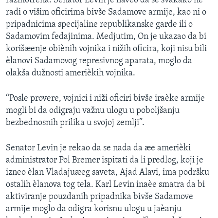
razmotrena. Senator Levin je naveo da se svakako ne
SPORT
radi o višim oficirima bivše Sadamove armije, kao ni o
pripadnicima specijaline republikanske garde ili o
INTERVJU
Sadamovim fedajinima. Medjutim, On je ukazao da bi
korišæenje obiènih vojnika i nižih oficira, koji nisu bili
èlanovi Sadamovog represivnog aparata, moglo da
olakša dužnosti amerièkih vojnika.
“Posle provere, vojnici i niži oficiri bivše iraèke armije
mogli bi da odigraju važnu ulogu u poboljšanju
bezbednosnih prilika u svojoj zemlji”.
Senator Levin je rekao da se nada da æe amerièki
administrator Pol Bremer ispitati da li predlog, koji je
izneo èlan Vladajuæeg saveta, Ajad Alavi, ima podršku
ostalih èlanova tog tela. Karl Levin inaèe smatra da bi
aktiviranje pouzdanih pripadnika bivše Sadamove
armije moglo da odigra korisnu ulogu u jaèanju