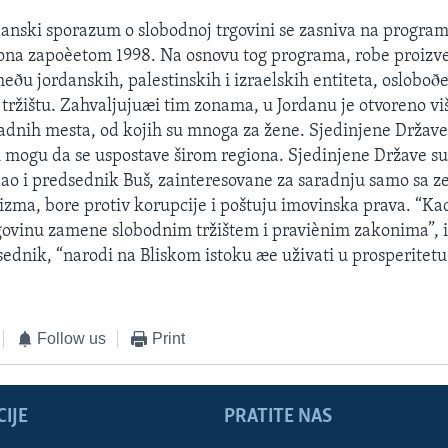
anski sporazum o slobodnoj trgovini se zasniva na progra
zona zapoèetom 1998. Na osnovu tog programa, robe proizv
eðu jordanskih, palestinskih i izraelskih entiteta, osloboð
ržištu. Zahvaljujuæi tim zonama, u Jordanu je otvoreno vi
radnih mesta, od kojih su mnoga za žene. Sjedinjene Države
 mogu da se uspostave širom regiona. Sjedinjene Države s
ekao i predsednik Buš, zainteresovane za saradnju samo sa 
rizma, bore protiv korupcije i poštuju imovinska prava. “Ka
vinu zamene slobodnim tržištem i praviènim zakonima”, i
ednik, “narodi na Bliskom istoku æe uživati u prosperitetu 
Follow us
Print
IJE
PRATITE NAS