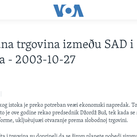
na trgovina izmeðu SAD i
a - 2003-10-27
3
og istoka je preko potreban veæi ekonomski napredak. To
o je ove godine rekao predsednik Džordž Buš, tek kada se
rme, ukljuèujuæi otvaranje prema slobodnoj trgovini.
ta i trgovina su doprineli da se širom planete pobedi siroma