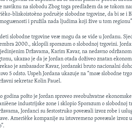
ne naviknu na slobodu Zbog toga predlažem da se tokom na
ièko-bliskoistoèno podruèje slobodne trgovine, da bi se i Bl
g moguænosti i pružila nada ljudima koji žive u tom regionu”
deti slobodne trgovine veæ mogu da se vide u Jordanu. Sje
vembra 2000., sklopili sporazum o slobodnoj trgovini. Jorda
jedinjenim Državama, Karim Kavar, na nedavno održanom
tonu, ukazao je da je Jordan otada doživeo znatan ekonom
 rekao je ambasador Kavar, jordanski bruto nacionalni doh
tovo 5 odsto. Uspeh Jordana ukazuje na “moæ slobodne trgov
ržavni sekretar Kolin Pauel.
ko godina pošto je Jordan sproveo sveobuhvatne ekonomske
anièene industrijske zone i sklopio Sporazum o slobodnoj tr
žavama, Jordanci su šestostruko poveæali izvoz robe i uslu
ave. Amerièke kompanije su istovremeno poveæale izvoz u
o”.