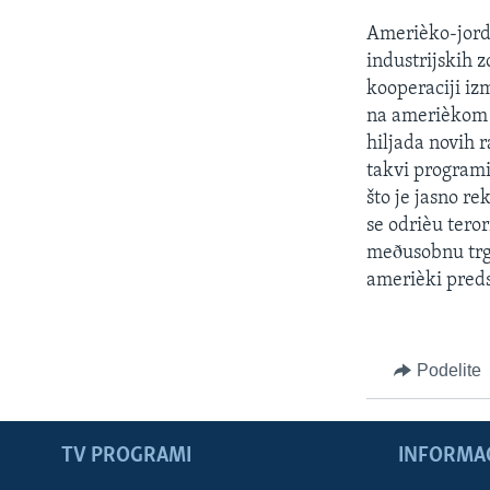
Amerièko-jord
industrijskih 
kooperaciji izm
na amerièkom t
hiljada novih 
takvi programi
što je jasno r
se odrièu tero
meðusobnu trgo
amerièki preds
Podelite
TV PROGRAMI
INFORMAC