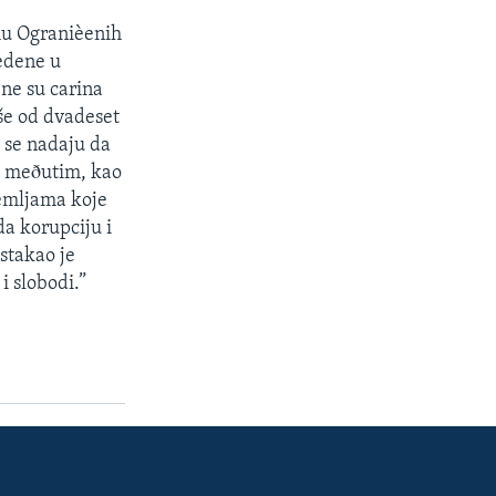
mu Ogranièenih
edene u
ene su carina
še od dvadeset
 se nadaju da
u meðutim, kao
zemljama koje
da korupciju i
stakao je
i slobodi.”