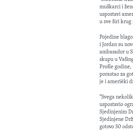
SPORT
muškarci i že
INTERVJU
uspostavi amer
u sve širi kru
Pojedine blago
i Jordan su no
ambasador u S
skupu u Vašing
Prošle godine,
porastao za go
je i amerièki d
“Svega nekoli
uspostavio ogr
Sjedinjenim Dr
Sjedinjene Drž
gotovo 30 odst