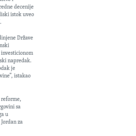
redne decenije
iski istok uveo
.
dinjene Države
nski
 investicionom
ski napredak.
odak je
ine”, istakao
 reforme,
govini sa
ga u
 Jordan za