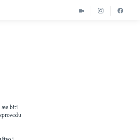
 æe biti
 sprovedu
štvo i