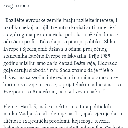
svog naroda.
“Razlièite evropske zemlje imaju razlièite interese, i
ukoliko nekoj od njih trenutno koristi anti-amerièki
stav, drugima pro-amerièka politika može da donese
odreðeni profit. Tako da je to pitanje politike. Slika
Evrope i Sjedinjenih država u oèima prosjeènog
stanovnika Istoène Evrope se iskvarila. Prije 1989.
godine mislilui smo da je Zapad Bašta raja, Eldorado
gdje caruju sloboda i mir. Sada znamo da je rijeè o
državama sa svojim interesima i da mi moramo da se
borimo za svoje interese, u prijateljskim odnosima i sa
Evropom i sa Amerikom, na civilizovan naèin.“
Elemer Hankiš, inaèe direktor instituta politièkih
nauka Madjarske akademije nauka, ipak vjeruje da su
sliènosti i zajednièki problemi, koji mogu stvoriti