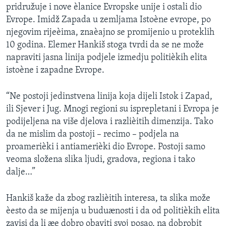
pridružuje i nove èlanice Evropske unije i ostali dio
SPORT
Evrope. Imidž Zapada u zemljama Istoène evrope, po
INTERVJU
njegovim rijeèima, znaèajno se promijenio u proteklih
10 godina. Elemer Hankiš stoga tvrdi da se ne može
napraviti jasna linija podjele izmedju politièkih elita
istoène i zapadne Evrope.
“Ne postoji jedinstvena linija koja dijeli Istok i Zapad,
ili Sjever i Jug. Mnogi regioni su isprepletani i Evropa je
podijeljena na više djelova i razlièitih dimenzija. Tako
da ne mislim da postoji – recimo – podjela na
proamerièki i antiamerièki dio Evrope. Postoji samo
veoma složena slika ljudi, gradova, regiona i tako
dalje…”
Hankiš kaže da zbog razlièitih interesa, ta slika može
èesto da se mijenja u buduænosti i da od politièkih elita
zavisi da li æe dobro obaviti svoj posao, na dobrobit