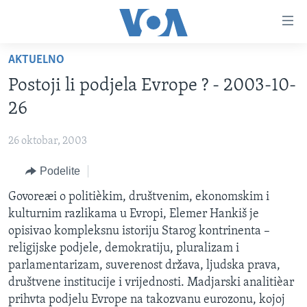
Linkovi
Idi
na
AKTUELNO
glavni
NASLOVNA
sadržaj
Postoji li podjela Evrope ? - 2003-10-
RUBRIKE
Idi
26
na
TV PROGRAM
AMERIKA
glavnu
26 oktobar, 2003
BALKAN
OTVORENI STUDIO
navigaciju
Learning English
Idi
Podelite
GLOBALNE TEME
IZ AMERIKE
na
PRATITE NAS
Govoreæi o politièkim, društvenim, ekonomskim i
EKONOMIJA
pretragu
kulturnim razlikama u Evropi, Elemer Hankiš je
NAUKA I TEHNOLOGIJA
opisivao kompleksnu istoriju Starog kontrinenta –
MEDICINA
religijske podjele, demokratiju, pluralizam i
Jezici
parlamentarizam, suverenost država, ljudska prava,
KULTURA
društvene institucije i vrijednosti. Madjarski analitièar
DRUŠTVO
prihvta podjelu Evrope na takozvanu eurozonu, kojoj