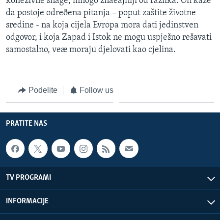
kohezivne snage, mnogo znaèajniji od razlika. On kaže
da postoje odreðena pitanja – poput zaštite životne
sredine - na koja cijela Evropa mora dati jedinstven
odgovor, i koja Zapad i Istok ne mogu uspješno rešavati
samostalno, veæ moraju djelovati kao cjelina.
Podelite
Follow us
PRATITE NAS
TV PROGRAMI
INFORMACIJE