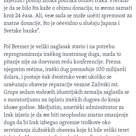
zajednici postoji široka podrška obnovi Iraka. Prerano
je da se bilo šta kaže o obimu donacija; to æemo saznati
kroz 24 èasa. Ali, veæ sada se može uoèiti spremnost za
znatne donacije, što je oèevidno u sluèaju Japana i
Svetske banke“.
Pol Bremer je veliki naglasak stavio i na potrebu
reprogramiranja iraèkog inostranog duga, mada to
pitanje nije na dnevnom redu konferencije. Prema
njegovim reèima, iraèki dug premašuje 100 milijardi
dolara, i postaje èak dvostruko veæi ukoliko se
uraèunaju obaveze reparacije vezane Zalivski rat.
Grupa sedam vodeæih idustrijskih zemalja saglasila se
o moratorijumu na isplatu iraèkih dugova do kraja
iduæe godine. Medjutim, amerièki adminsitrator za
Irak izjavio je da æe biti neophodno znatno smanjenje
duga da bi Irak izbegao ogromne troškove oko
servisiranja dužnièkih obaveza koje bi bile veliki teret