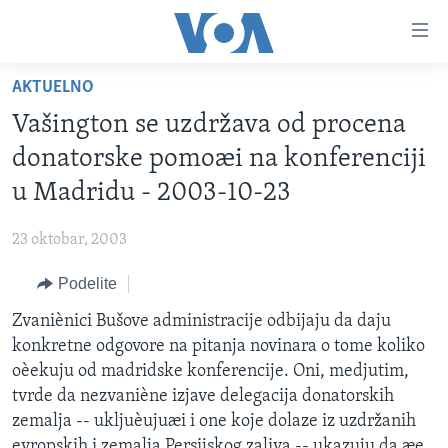
Linkovi
Idi
na
AKTUELNO
glavni
NASLOVNA
sadržaj
Vašington se uzdržava od procena
RUBRIKE
Idi
donatorske pomoæi na konferenciji
na
TV PROGRAM
AMERIKA
u Madridu - 2003-10-23
glavnu
BALKAN
OTVORENI STUDIO
navigaciju
Learning English
23 oktobar, 2003
Idi
GLOBALNE TEME
IZ AMERIKE
na
Podelite
PRATITE NAS
EKONOMIJA
pretragu
Zvaniènici Bušove administracije odbijaju da daju
NAUKA I TEHNOLOGIJA
konkretne odgovore na pitanja novinara o tome koliko
MEDICINA
oèekuju od madridske konferencije. Oni, medjutim,
Jezici
tvrde da nezvaniène izjave delegacija donatorskih
KULTURA
zemalja -- ukljuèujuæi i one koje dolaze iz uzdržanih
DRUŠTVO
evropskih i zemalja Persijskog zaliva -- ukazuju da æe