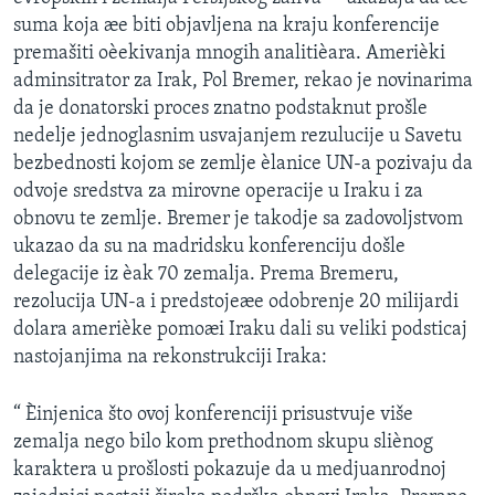
SPORT
suma koja æe biti objavljena na kraju konferencije
premašiti oèekivanja mnogih analitièara. Amerièki
INTERVJU
adminsitrator za Irak, Pol Bremer, rekao je novinarima
da je donatorski proces znatno podstaknut prošle
nedelje jednoglasnim usvajanjem rezulucije u Savetu
bezbednosti kojom se zemlje èlanice UN-a pozivaju da
odvoje sredstva za mirovne operacije u Iraku i za
obnovu te zemlje. Bremer je takodje sa zadovoljstvom
ukazao da su na madridsku konferenciju došle
delegacije iz èak 70 zemalja. Prema Bremeru,
rezolucija UN-a i predstojeæe odobrenje 20 milijardi
dolara amerièke pomoæi Iraku dali su veliki podsticaj
nastojanjima na rekonstrukciji Iraka:
“ Èinjenica što ovoj konferenciji prisustvuje više
zemalja nego bilo kom prethodnom skupu sliènog
karaktera u prošlosti pokazuje da u medjuanrodnoj