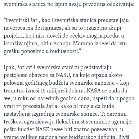
svemirska stanica ne ispunjavaju prvobitna oèekivanja:
SPORT
INTERVJU
“Svemirski šatl, kao i svemriska stanica predstavljaju
neverovatna dostignuæa, ali su to i izuzetno skupi
projekti, koji nisu doveli do oèekivanog napretka u
istraživanjima, niti u znanju. Moramo izbeæi da istu
grešku ponovimo u buduænosti.”
Ipak, šatlovi i svemirska stanicu predstavljaju
postojeæe obaveze za NASU, na koje otpada skoro
polovina godišnjeg budžeta svemirske agencije – koji
trenutno iznosi 15 milijardi dolara. NASA se nada da
æe, u roku od narednih godinu dana, uspeti da u pogon
vrati tri preostala šatla, kako bi mogla da bude
nastavljena izgradnja svemirske stanice. Ti ogromni
troškovi ogranièavaju fleksibilnost svemirske agencije,
pošto budžet NASE neæe biti znatno poveæavan, u
vreme velikog nacionalnog budžetskog deficita. Bivši