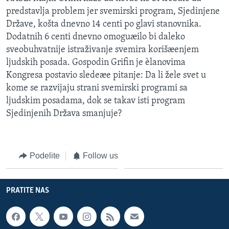
predstavlja problem jer svemirski program, Sjedinjene
Države, košta dnevno 14 centi po glavi stanovnika.
Dodatnih 6 centi dnevno omoguæilo bi daleko
sveobuhvatnije istraživanje svemira korišæenjem
ljudskih posada. Gospodin Grifin je èlanovima
Kongresa postavio sledeæe pitanje: Da li žele svet u
kome se razvijaju strani svemirski programi sa
ljudskim posadama, dok se takav isti program
Sjedinjenih Država smanjuje?
Podelite
Follow us
PRATITE NAS