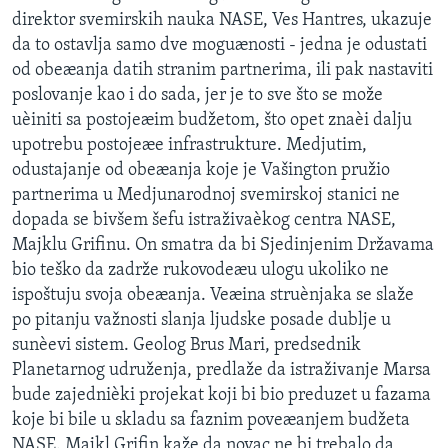
direktor svemirskih nauka NASE, Ves Hantres, ukazuje
da to ostavlja samo dve moguænosti - jedna je odustati
od obeæanja datih stranim partnerima, ili pak nastaviti
poslovanje kao i do sada, jer je to sve što se može
uèiniti sa postojeæim budžetom, što opet znaèi dalju
upotrebu postojeæe infrastrukture. Medjutim,
odustajanje od obeæanja koje je Vašington pružio
partnerima u Medjunarodnoj svemirskoj stanici ne
dopada se bivšem šefu istraživaèkog centra NASE,
Majklu Grifinu. On smatra da bi Sjedinjenim Državama
bio teško da zadrže rukovodeæu ulogu ukoliko ne
ispoštuju svoja obeæanja. Veæina struènjaka se slaže
po pitanju važnosti slanja ljudske posade dublje u
sunèevi sistem. Geolog Brus Mari, predsednik
Planetarnog udruženja, predlaže da istraživanje Marsa
bude zajednièki projekat koji bi bio preduzet u fazama
koje bi bile u skladu sa faznim poveæanjem budžeta
NASE. Majkl Grifin kaže da novac ne bi trebalo da