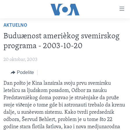
Linkovi
Idi
na
AKTUELNO
glavni
NASLOVNA
sadržaj
Buduænost amerièkog svemirskog
RUBRIKE
Idi
programa - 2003-10-20
na
TV PROGRAM
AMERIKA
glavnu
20 oktobar, 2003
BALKAN
OTVORENI STUDIO
navigaciju
Learning English
Idi
Podelite
GLOBALNE TEME
IZ AMERIKE
na
PRATITE NAS
Dan pošto je Kina lansirala svoju prvu svemirsku
EKONOMIJA
pretragu
letelicu sa ljudskom posadom, Odbor za nauku
NAUKA I TEHNOLOGIJA
Predstavnièkog doma pozvao je struènjake da pruže
MEDICINA
svoje viðenje o tome gde bi astronauti trebalo da krenu
Jezici
dalje, u sunèevom sistemu. Kako tvrdi predsednik
KULTURA
odbora, Šervud Behlert, problem je u tome što 22
DRUŠTVO
godine stara flotila šatlova, kao i nova medjunarodna