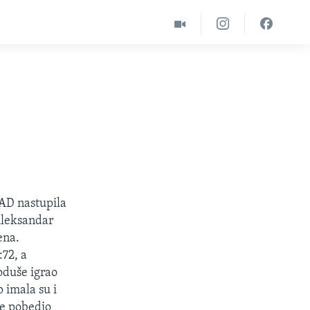
AD nastupila
 Aleksandar
ena.
:72, a
oduše igrao
 imala su i
je pobedio