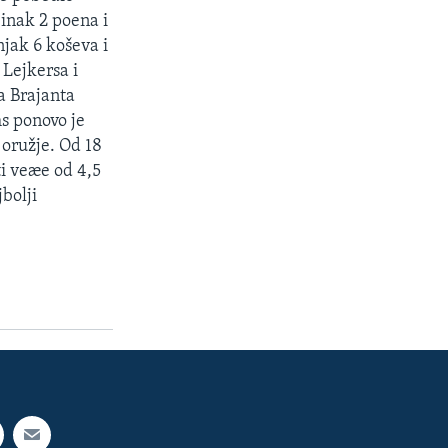
èinak 2 poena i
jak 6 koševa i
 Lejkersa i
a Brajanta
ms ponovo je
 oružje. Od 18
ti veæe od 4,5
jbolji