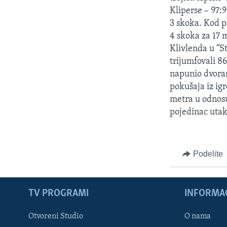
SPORT
Kliperse – 97:
INTERVJU
3 skoka. Kod p
4 skoka za 17 
Klivlenda u “S
trijumfovali 8
napunio dvoran
pokušaja iz ig
metra u odnosu 
pojedinac utak
Podelite
TV PROGRAMI
INFORMAC
Otvoreni Studio
O nama