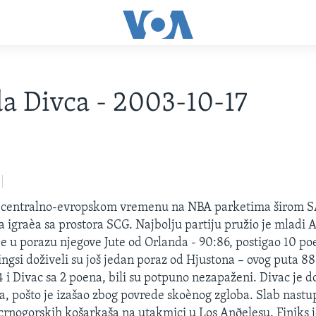
a Divca - 2003-10-17
o centralno-evropskom vremenu na NBA parketima širom S
ca igraèa sa prostora SCG. Najbolju partiju pružio je mladi
 je u porazu njegove Jute od Orlanda - 90:86, postigao 10 po
gsi doživeli su još jedan poraz od Hjustona – ovog puta 88
4 i Divac sa 2 poena, bili su potpuno nezapaženi. Divac je d
, pošto je izašao zbog povrede skoènog zgloba. Slab nastup
-crnogorskih košarkaša na utakmici u Los Anðelesu. Finiks 