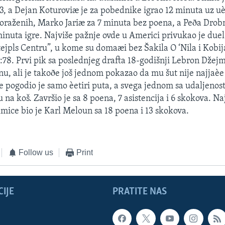
93, a Dejan Koturoviæ je za pobednike igrao 12 minuta uz u
oraženih, Marko Jariæ za 7 minuta bez poena, a Peða Drobn
minuta igre. Najviše pažnje ovde u Americi privukao je duel
tejpls Centru”, u kome su domaæi bez Šakila O ‘Nila i Kobij
6:78. Prvi pik sa poslednjeg drafta 18-godišnji Lebron Džej
u, ali je takoðe još jednom pokazao da mu šut nije najjaèe
re pogodio je samo èetiri puta, a svega jednom sa udaljenos
na koš. Završio je sa 8 poena, 7 asistencija i 6 skokova. Na
mice bio je Karl Meloun sa 18 poena i 13 skokova.
Follow us
Print
IJE
PRATITE NAS