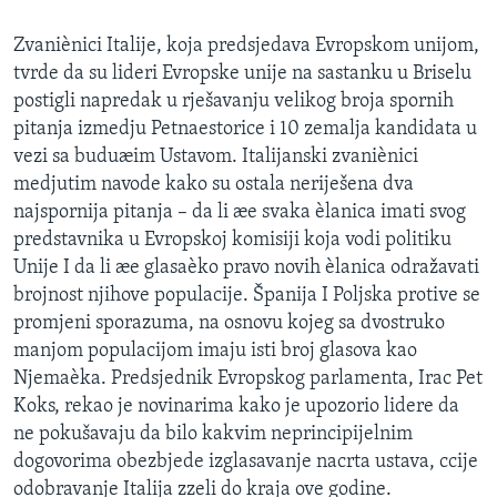
SPORT
Zvaniènici Italije, koja predsjedava Evropskom unijom,
INTERVJU
tvrde da su lideri Evropske unije na sastanku u Briselu
postigli napredak u rješavanju velikog broja spornih
pitanja izmedju Petnaestorice i 10 zemalja kandidata u
vezi sa buduæim Ustavom. Italijanski zvaniènici
medjutim navode kako su ostala neriješena dva
najspornija pitanja – da li æe svaka èlanica imati svog
predstavnika u Evropskoj komisiji koja vodi politiku
Unije I da li æe glasaèko pravo novih èlanica odražavati
brojnost njihove populacije. Španija I Poljska protive se
promjeni sporazuma, na osnovu kojeg sa dvostruko
manjom populacijom imaju isti broj glasova kao
Njemaèka. Predsjednik Evropskog parlamenta, Irac Pet
Koks, rekao je novinarima kako je upozorio lidere da
ne pokušavaju da bilo kakvim neprincipijelnim
dogovorima obezbjede izglasavanje nacrta ustava, ccije
odobravanje Italija zzeli do kraja ove godine.