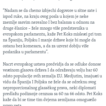
“Nadam se da chemo izbjechi dogovore u sitne sate i
ispod ruke, na kraju ovog posla u kojem je neke
zaemlje sasvim nerealno I bez balansa u odnosu na
druge èlanice – žele mnogo više predstavnika u
evropskom parlamentu, kaže Pet Koks misleæi pri tom
na Španiju, Poljsku I manje države koje bi mogle da
ostanu bez komesara, a da za uzvrat dobiju više
poslanika u parlamentu”.
Nacrt evropskog ustava predvidja da se odluke donose
veæinom glasova država I da odražavaju volju bar 60
odsto populacije svih zemalja EU. Medjutim, imajuæi u
vidu da Španija I Poljska ne žele da se odreknu svog
neproporcionalnog glasaèkog prava, neki diplomati
predlažu podizanje cenzusa sa 60 na 66 odsto. Pet Koks
kaže da bi se time tim dvjema zemljama omoguæilo
pravo veta.