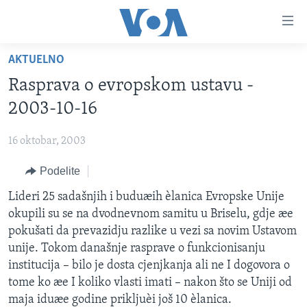
Linkovi
Idi
na
AKTUELNO
glavni
NASLOVNA
sadržaj
Rasprava o evropskom ustavu -
RUBRIKE
Idi
2003-10-16
na
TV PROGRAM
AMERIKA
glavnu
16 oktobar, 2003
BALKAN
OTVORENI STUDIO
navigaciju
Learning English
Idi
Podelite
GLOBALNE TEME
IZ AMERIKE
na
PRATITE NAS
Lideri 25 sadašnjih i buduæih èlanica Evropske Unije
EKONOMIJA
pretragu
okupili su se na dvodnevnom samitu u Briselu, gdje æe
NAUKA I TEHNOLOGIJA
pokušati da prevazidju razlike u vezi sa novim Ustavom
MEDICINA
unije. Tokom današnje rasprave o funkcionisanju
Jezici
institucija – bilo je dosta cjenjkanja ali ne I dogovora o
KULTURA
tome ko æe I koliko vlasti imati – nakon što se Uniji od
DRUŠTVO
maja iduæe godine prikljuèi još 10 èlanica.