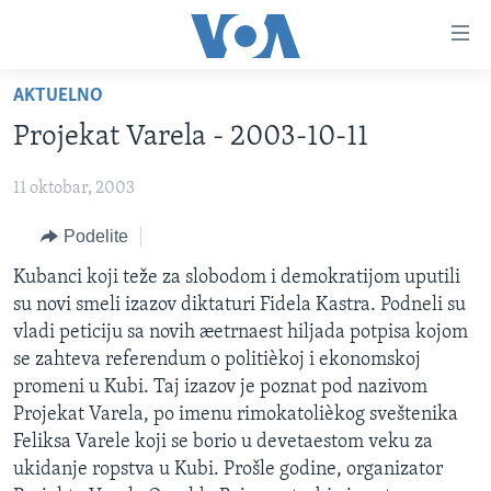
Linkovi
Idi
na
AKTUELNO
glavni
NASLOVNA
sadržaj
Projekat Varela - 2003-10-11
RUBRIKE
Idi
na
11 oktobar, 2003
TV PROGRAM
AMERIKA
glavnu
Podelite
BALKAN
OTVORENI STUDIO
navigaciju
Learning English
Idi
GLOBALNE TEME
IZ AMERIKE
Kubanci koji teže za slobodom i demokratijom uputili
na
su novi smeli izazov diktaturi Fidela Kastra. Podneli su
PRATITE NAS
EKONOMIJA
pretragu
vladi peticiju sa novih æetrnaest hiljada potpisa kojom
NAUKA I TEHNOLOGIJA
se zahteva referendum o politièkoj i ekonomskoj
promeni u Kubi. Taj izazov je poznat pod nazivom
MEDICINA
Projekat Varela, po imenu rimokatolièkog sveštenika
Jezici
KULTURA
Feliksa Varele koji se borio u devetaestom veku za
ukidanje ropstva u Kubi. Prošle godine, organizator
DRUŠTVO