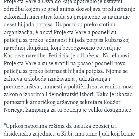
Projekta Varela Osvaldo Paja upotrebio je ustavnu
SPORT
odredbu kojom se gradjanima dozvoljava preduzimanje
zakonskih inicijativa kada su propaæene sa najmanje
INTERVJU
deset hiljada potpisa. Uz podršku preko stotinu
organizacija, èlanovi Projekta Varela podneli su
peticiju sa preko jedanaest hiljada potpisa kubanskoj
narodnoj skupštini, koja bespogovorno potvrdjuje
Kastrove naredbe. Peticicija je odbaèena. No, èlanovi
Projekta Varela su se vratili na posao i podneli novu
peticiju sa preko èetrnaest hiljada potpisa. Njome se
zahtevaju sloboda izražavanja , udruživanja i
preduzetinštva , amnestija politièkih zatvorenika, novi
zakon o izborima i demokratski izbori. Kako je ukazao
pomoænik amerièkog državnog sekretara Rodžer
Noriega, kampanja za tu peticiju je veliko dostignuæe.
“Uprkos naporima režima da uæutka opoziciju i
disidentsku zajednicu u Kubi, ima tamo ljudi koji brane