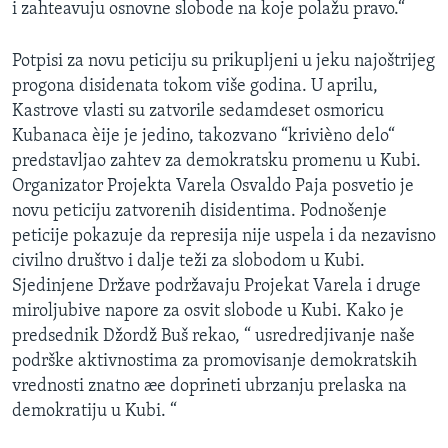
i zahteavuju osnovne slobode na koje polažu pravo.“
Potpisi za novu peticiju su prikupljeni u jeku najoštrijeg
progona disidenata tokom više godina. U aprilu,
Kastrove vlasti su zatvorile sedamdeset osmoricu
Kubanaca èije je jedino, takozvano “krivièno delo“
predstavljao zahtev za demokratsku promenu u Kubi.
Organizator Projekta Varela Osvaldo Paja posvetio je
novu peticiju zatvorenih disidentima. Podnošenje
peticije pokazuje da represija nije uspela i da nezavisno
civilno društvo i dalje teži za slobodom u Kubi.
Sjedinjene Države podržavaju Projekat Varela i druge
miroljubive napore za osvit slobode u Kubi. Kako je
predsednik Džordž Buš rekao, “ usredredjivanje naše
podrške aktivnostima za promovisanje demokratskih
vrednosti znatno æe doprineti ubrzanju prelaska na
demokratiju u Kubi. “