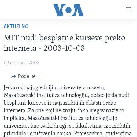
Linkovi
Idi
na
AKTUELNO
glavni
NASLOVNA
sadržaj
MIT nudi besplatne kurseve preko
RUBRIKE
Idi
interneta - 2003-10-03
na
TV PROGRAM
AMERIKA
glavnu
03 oktobar, 2003
BALKAN
OTVORENI STUDIO
navigaciju
Learning English
Idi
Podelite
GLOBALNE TEME
IZ AMERIKE
na
PRATITE NAS
Jedan od najuglednijih univerziteta u svetu,
EKONOMIJA
pretragu
Masaèusetski institut za tehnologiju, poèeo je da nudi
NAUKA I TEHNOLOGIJA
besplatne kurseve iz najrazlièitijih oblasti preko
MEDICINA
interneta. Za one koji ne znaju, iako njegov naziv to
Jezici
implicira, Masaèusetski institut za tehnologiju je
KULTURA
univerzitet kao svaki drugi, sa fakultetima iz razlièitih
DRUŠTVO
prirodnih i društvenih nauka. Profesorima, studentima