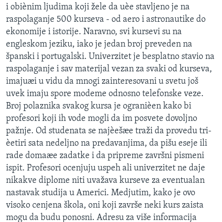
i obiènim ljudima koji žele da uèe stavljeno je na
SPORT
raspolaganje 500 kurseva - od aero i astronautike do
INTERVJU
ekonomije i istorije. Naravno, svi kursevi su na
engleskom jeziku, iako je jedan broj preveden na
španski i portugalski. Univerzitet je besplatno stavio na
raspolaganje i sav materijal vezan za svaki od kurseva,
imajuæi u vidu da mnogi zainteresovani u svetu još
uvek imaju spore modeme odnosno telefonske veze.
Broj polaznika svakog kursa je ogranièen kako bi
profesori koji ih vode mogli da im posvete dovoljno
pažnje. Od studenata se najèešæe traži da provedu tri-
èetiri sata nedeljno na predavanjima, da pišu eseje ili
rade domaæe zadatke i da pripreme završni pismeni
ispit. Profesori ocenjuju uspeh ali univerzitet ne daje
nikakve diplome niti uvažava kurseve za eventualan
nastavak studija u Americi. Medjutim, kako je ovo
visoko cenjena škola, oni koji završe neki kurs zaista
mogu da budu ponosni. Adresu za više informacija