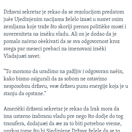
SPORT
Državni sekretar je rekao da se rezolucijom predatom
INTERVJU
juèe Ujedinjenim nacijama želelo izaæi u susret onim
zemljama koje traže što skoriji prenos politièke moæi i
suvereniteta na iraèku vladu. Ali on je dodao da je
pomalo naivno oèekivati da se sva odgovornost kroz
svega par meseci prebaci na imenovani iraèki
Vladajuæi savet.
”To moramo da uradimo na pažljiv i odgovoran naèin,
kako bismo osigurali da za sobom ne ostavimo
nesposobnu državu, veæ državu punu energije koja je u
stanju da opstane.“
Amerièki državni sekretar je rekao da Irak mora da
ima ustavno izabranu vladu pre nego što dodje do tog
transfera, dodajuæi da æe za to biti potrebno vreme,
uprkos tome što bi Sjedinjene Države želele da se to