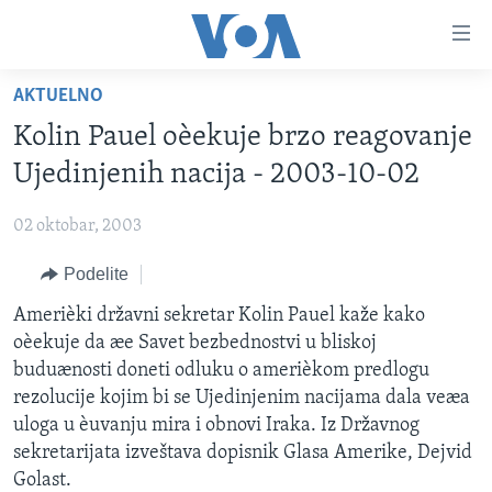
Linkovi
Idi
na
AKTUELNO
glavni
NASLOVNA
sadržaj
Kolin Pauel oèekuje brzo reagovanje
RUBRIKE
Idi
Ujedinjenih nacija - 2003-10-02
na
TV PROGRAM
AMERIKA
glavnu
02 oktobar, 2003
BALKAN
OTVORENI STUDIO
navigaciju
Learning English
Idi
Podelite
GLOBALNE TEME
IZ AMERIKE
na
PRATITE NAS
Amerièki državni sekretar Kolin Pauel kaže kako
EKONOMIJA
pretragu
oèekuje da æe Savet bezbednostvi u bliskoj
NAUKA I TEHNOLOGIJA
buduænosti doneti odluku o amerièkom predlogu
MEDICINA
rezolucije kojim bi se Ujedinjenim nacijama dala veæa
Jezici
uloga u èuvanju mira i obnovi Iraka. Iz Državnog
KULTURA
sekretarijata izveštava dopisnik Glasa Amerike, Dejvid
DRUŠTVO
Golast.